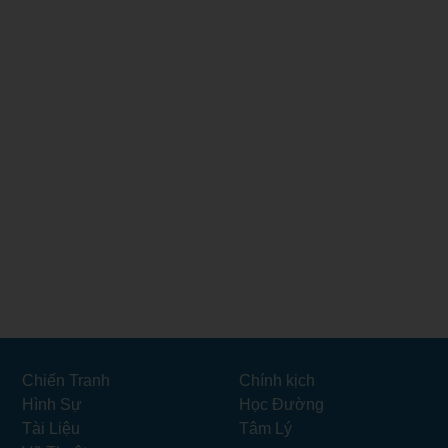
ult Train
Chiến Tranh
Chính kịch
Hình Sự
Học Đường
Tài Liệu
Tâm Lý