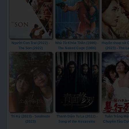
Người Con Trai (2022) -
Nhà Tù Khỏa Thân (1986) -
Huyền thoại và
The Son (2022)
The Naked Cage (1986)
(2023) - The 
Butterfly (
Tri Kỷ (2023) - Soulmate
Thanh Diện Tu La (2022) -
Tuần Trăng Mật
(2023)
Song of the Assassins
Chuyến Tàu Cư
(2022)
(1977) - S