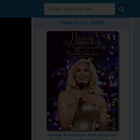
PHIM NGẪU NHIÊN
Hannah Waddingham: Đêm Giáng Sinh