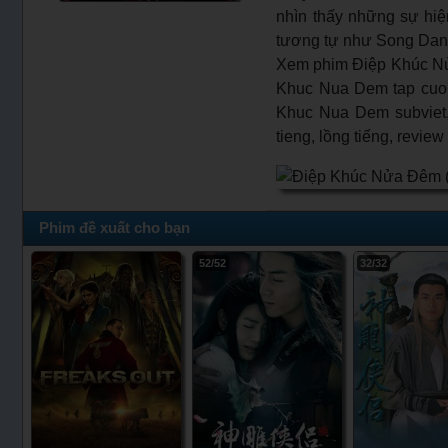
nhìn thấy những sự hiệ
tương tự như Song Dan
Xem phim Điệp Khúc Nử
Khuc Nua Dem tap cuoi 
Khuc Nua Dem subviet,
tieng, lồng tiếng, revi
Phim đề xuất cho bạn
52/52
32/32