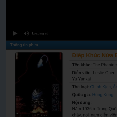
Thông tin phim
Điệp Khúc Nửa Đ
Tên khác:
The Phantom
Diễn viên:
Leslie Cheun
Yu Yankai
Thể loại:
Chính Kịch
,
Â
Quốc gia:
Hồng Kông
Nội dung:
Năm 1936 ở Trung Quốc,
cháy, nơi nam diễn viên