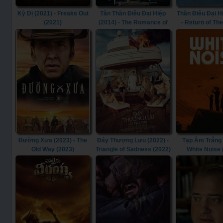
Kỳ Dị (2021) - Freaks Out
Tân Thần Điêu Đại Hiệp
Thần Điêu Đại H
(2021)
(2014) - The Romance of
- Return of Th
the Condor Heroes (2014)
Heroes (1
Đường Xưa (2023) - The
Đáy Thượng Lưu (2022) -
Tạp Âm Trắng 
Old Way (2023)
Triangle of Sadness (2022)
White Noise 