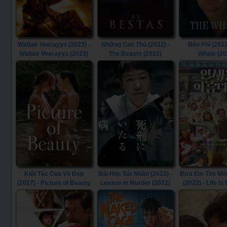
Waltair Veerayya (2023) -
Những Con Thú (2022) -
Béo Phì (2022
Waltair Veerayya (2023)
The Beasts (2022)
Whale (20
Kiệt Tác Của Vẻ Đẹp
Bài Học Sát Nhân (2022) -
Đưa Em Tìm Mối
(2017) - Picture of Beauty
Lesson in Murder (2022)
(2022) - Life Is
(2017)
(2022)