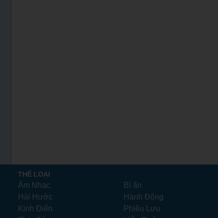
Honeymoon: Assa
(1977)
THỂ LOẠI
Âm Nhạc
Bí ẩn
Hài Hước
Hành Động
Kinh Điển
Phiêu Lưu