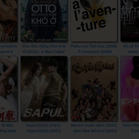
 Con bướm
Otto: Bác Hàng Xóm Khó
Phiêu Lưu Tình Dục (2008)
Nô Lệ Tì
Legend &
Ở (2022) - A Man Called
- À l’aventure (2008)
Sweet
2023)
Otto (2022)
 Bí Mật:
Sapul (2023) (2023) -
Mexico muôn năm! (2023)
Rèm Hồng
ỡng Hiếp
Sapul (2023) (2023)
- ¡Que Viva México! (2023)
Curt
ecret