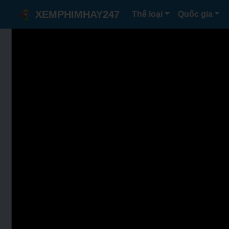
XEMPHIMHAY247
Thể loại
Quốc gia