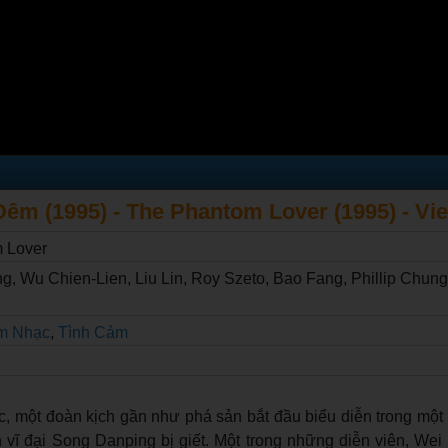
êm (1995) - The Phantom Lover (1995) - Vi
 Lover
g, Wu Chien-Lien, Liu Lin, Roy Szeto, Bao Fang, Phillip Chu
m Nhạc
,
Tình Cảm
 một đoàn kịch gần như phá sản bắt đầu biểu diễn trong một n
 vĩ đại Song Danping bị giết. Một trong những diễn viên, Wei