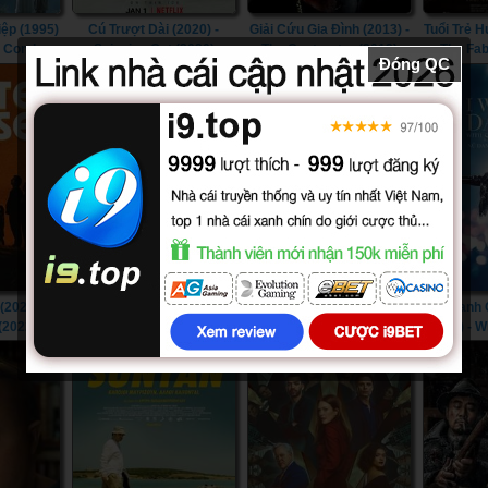
iệp (1995)
Cú Trượt Dài (2020) -
Giải Cứu Gia Đình (2013) -
Tuổi Trẻ 
e Condor
Spinning Out (2020)
The Contractor (2013)
- The Fa
Đóng QC
995)
(2022) -
Vượt Qua Cả Vũ Trụ
Quên Một Cuộc Tình
Nữ Danh 
(2022)
(2022) - Beyond the
(2022) - An Affair to Forget
(2022) - 
Universe (2022)
(2022)
I Wann
Someb