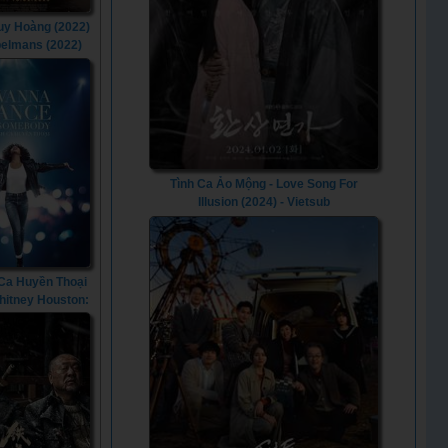
Huy Hoàng (2022)
belmans (2022)
Tình Ca Ảo Mộng - Love Song For
Illusion (2024) - Vietsub
Ca Huyền Thoại
Whitney Houston:
a Dance with
ody (2022)