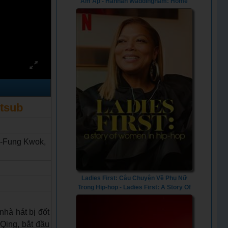
Ấm Áp - Hannah Waddingham: Home
For Christmas (2023) - Vietsub
etsub
ng-Fung Kwok,
Ladies First: Câu Chuyện Về Phụ Nữ
Trong Hip-hop - Ladies First: A Story Of
Women In Hip-Hop (2023) - Vietsub
hà hát bị đốt
 Qing, bắt đầu