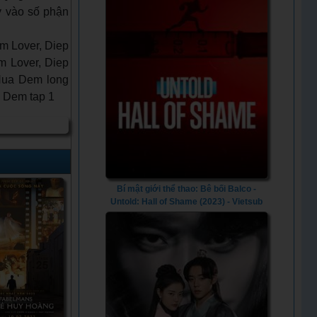
y vào số phận
 Lover, Diep
m Lover, Diep
Nua Dem long
a Dem tap 1
Bí mật giới thể thao: Bê bối Balco -
Untold: Hall of Shame (2023) - Vietsub