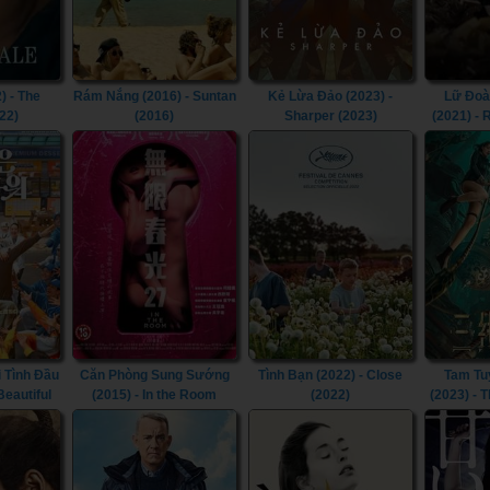
) - The
Rám Nắng (2016) - Suntan
Kẻ Lừa Đảo (2023) -
Lữ Đoà
22)
(2016)
Sharper (2023)
(2021) -
 Tình Đầu
Căn Phòng Sung Sướng
Tình Bạn (2022) - Close
Tam Tu
 Beautiful
(2015) - In the Room
(2022)
(2023) - 
(2015)