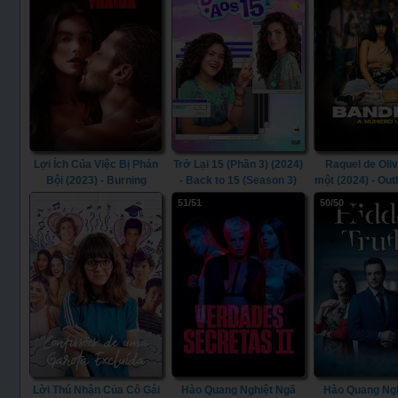
Lợi Ích Của Việc Bị Phản
Trở Lại 15 (Phần 3) (2024)
Raquel de Oliv
Bội (2023) - Burning
- Back to 15 (Season 3)
một (2024) - Out
Betrayal (2023)
(2024)
51/51
50/50
Lời Thú Nhận Của Cô Gái
Hào Quang Nghiệt Ngã
Hào Quang Ng