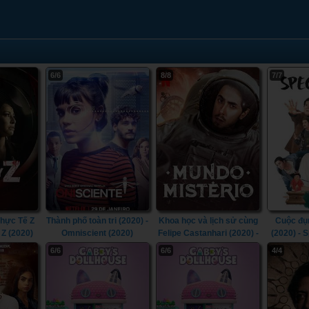
6/6
8/8
7/7
hực Tế Z
Thành phố toàn tri (2020) -
Khoa học và lịch sử cùng
Cuộc đụ
 Z (2020)
Omniscient (2020)
Felipe Castanhari (2020) -
(2020) - 
Mystery Lab (2020)
6/6
6/6
4/4