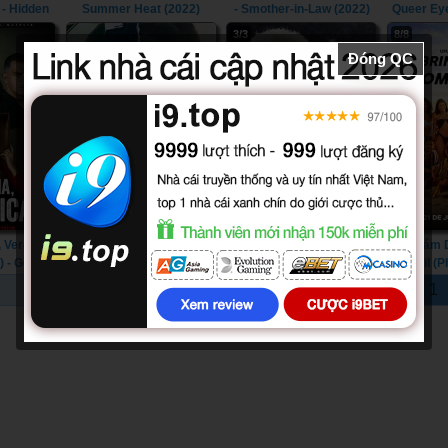
 - Hidden
Summer Heat (2022)
- Smother-in-Law (2022)
Queer Eye
1) (2015)
3/3
8/8
Đóng QC
 Verônica
Bà Hoàng tiền Bẩn (2024)
Neymar: Sự Hỗn Loạn
Sự Cám 
) - Good
- Nelma Kodama The
Hoàn Hảo (2022) -
Brazil (P
rônica
Queen of Dirty Money
Neymar: The Perfect
Too Hot To
1
(2022)
(2024)
Chaos (2022)
(Seaso