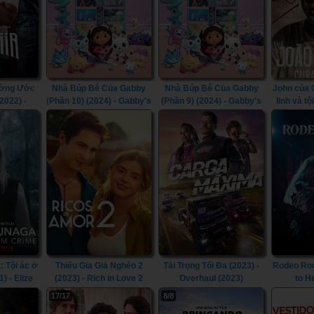
ờng Ước
Nhà Búp Bê Của Gabby
Nhà Búp Bê Của Gabby
John của 
2022) -
(Phần 10) (2024) - Gabby's
(Phần 9) (2024) - Gabby's
linh và t
 3) (2022)
Dollhouse (Season 10)
Dollhouse (Season 9)
John of G
(2024)
(2024)
of a Sp
: Tội ác ở
Thiếu Gia Giả Nghèo 2
Tải Trọng Tối Đa (2023) -
Rodeo Roc
) - Elize
(2023) - Rich in Love 2
Overhaul (2023)
to H
ce Upon a
(2023)
17/17
8/8
21)