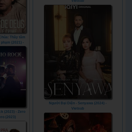
Vietsub
Chúa: Thầy tâm
ội phạm (2021) -
od: The Crimes
iritual Healer
(2021)
Người Đại Diện - Senyawa (2024) -
Vietsub
k (2023) - Zero
ero (2023)