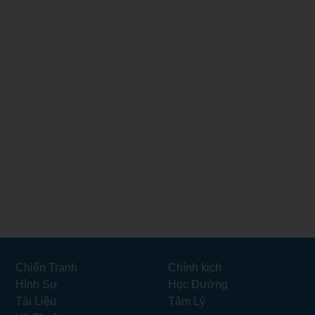
Chiến Tranh
Chính kịch
Hình Sự
Học Đường
Tài Liệu
Tâm Lý