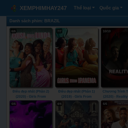
XEMPHIMHAY247
Thể loại
Quốc gia
Danh sách phim: BRAZIL
6/6
7/7
10/10
Điều đẹp nhất (Phần 2)
Điều đẹp nhất (Phần 1)
Chương Trình T
(2020) - Girls From
(2019) - Girls From
(2020) - Reality
Ipanema (Season 2)
Ipanema (Season 1)
6/6
4/4
6/6
(2020)
(2019)