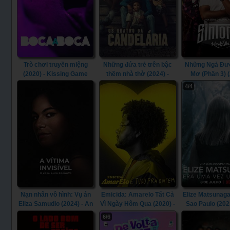
Trò chơi truyền miệng
Những đứa trẻ trên bậc
Những Ngả Đư
(2020) - Kissing Game
thềm nhà thờ (2024) -
Mơ (Phần 3) (
(2020)
Children of the Church
Sintonia (Season
4/4
Steps (2024)
Nạn nhân vô hình: Vụ án
Emicida: Amarelo Tất Cả
Elize Matsunaga
Eliza Samudio (2024) - An
Vì Ngày Hôm Qua (2020) -
Sao Paulo (2021
Invisible Victim: The Eliza
Emicida: AmarElo - It's All
Matsunaga: On
6/6
Samudio Case (2024)
for Yesterday (2020)
Crime (20