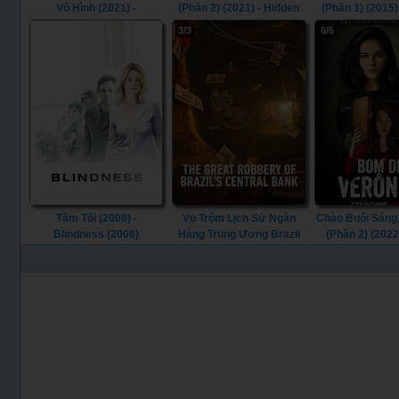
Vô Hình (2021) -
(Phần 2) (2021) - Hidden
(Phần 1) (2015)
Confessions of an
Truths (Season 2) (2021)
Truths (Season 
3/3
6/6
Invisible Girl (2021)
Tăm Tối (2008) -
Vụ Trộm Lịch Sử Ngân
Chào Buổi Sáng,
Blindness (2008)
Hàng Trung Ương Brazil
(Phần 2) (2022
(2022) - The Great
Morning, Ve
Robbery Of Brazil's
(Season 2) 
Central Bank (2022)