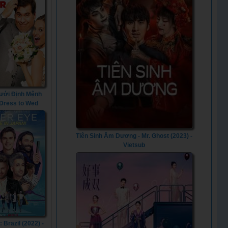
ưới Định Mệnh
 Dress to Wed
(2014)
Tiên Sinh Âm Dương - Mr. Ghost (2023) -
Vietsub
 Brazil (2022) -