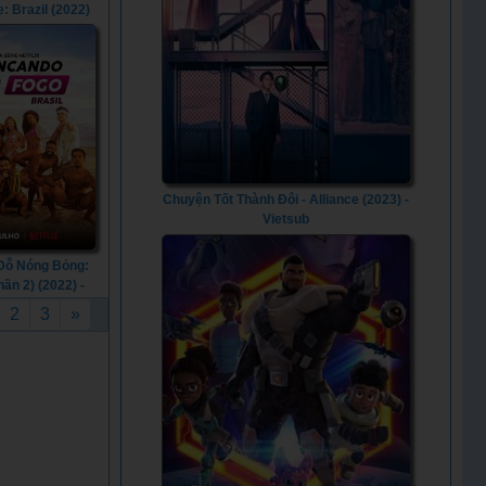
: Brazil (2022)
Chuyện Tốt Thành Đôi - Alliance (2023) -
Vietsub
Dỗ Nóng Bỏng:
hần 2) (2022) -
 Handle: Brazil
2
3
»
n 2) (2022)