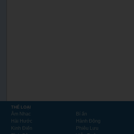
THỂ LOẠI
Âm Nhạc
Bí ẩn
Hài Hước
Hành Động
Kinh Điển
Phiêu Lưu