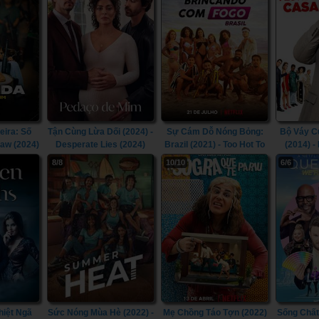
eira: Số
Tận Cùng Lừa Dối (2024) -
Sự Cám Dỗ Nóng Bỏng:
Bộ Váy C
law (2024)
Desperate Lies (2024)
Brazil (2021) - Too Hot To
(2014) -
Handle: Brazil (2021)
8/8
10/10
6/6
hiệt Ngã
Sức Nóng Mùa Hè (2022) -
Mẹ Chồng Táo Tợn (2022)
Sống Chất: