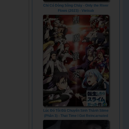
Chỉ Có Dòng Sông Chảy - Only the River
Flows (2023) - Vietsub
Lúc Đó Tôi Đã Chuyển Sinh Thành Slime
(Phần 3) - That Time I Got Reincarnated
As A Slime (Season 3) (2024) - Vietsub