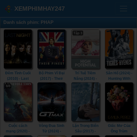
XEMPHIMHAY247
Danh sách phim: PHAP
Tập 3
Đêm Tình Cuối
Bộ Phim Vĩ Đại
Trí Tuệ Tiềm
Săn Hổ (2024) -
(2010) - Last
(2017) - Their
Năng (2024) -
Hunting With
Night (2010)
Finest (2017)
High Potential
Tigers (2024)
8/8
(2024)
Cuộc cách
Vòng Đua Sinh
Lặn Trong Biển
Giấc Mơ Của
mạng (2020) -
Tử (2024) -
Sâu (2017) -
Ông Trùm
La Révolution
GTMAX (2024)
Diving (2017)
(2024) - Emilia