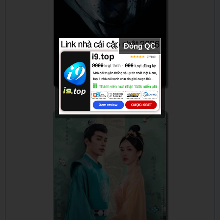
Đóng QC
Bẫy Chuột - The Mouse Trap (2024) -
Vietsub