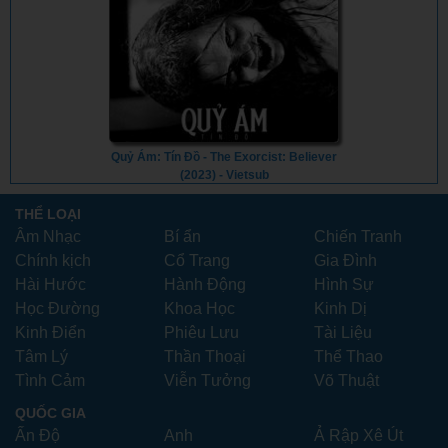
Quỷ Ám: Tín Đồ - The Exorcist: Believer
(2023) - Vietsub
THỂ LOẠI
Âm Nhạc
Bí ẩn
Chiến Tranh
Chính kịch
Cổ Trang
Gia Đình
Hài Hước
Hành Động
Hình Sự
Học Đường
Khoa Học
Kinh Dị
Kinh Điển
Phiêu Lưu
Tài Liệu
Tâm Lý
Thần Thoại
Thể Thao
Tình Cảm
Viễn Tưởng
Võ Thuật
QUỐC GIA
Ấn Độ
Anh
Ả Rập Xê Út