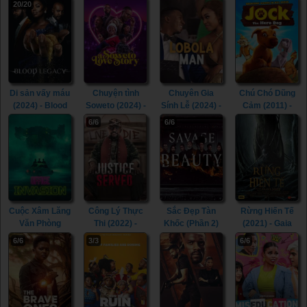
20/20
- How To Ruin
- How To Ruin
(Season 3)
(Season 2)
Christmas
Christmas
(2022)
(2021)
(Season 2)
(Season 1)
(2021)
(2020)
Di sản vấy máu
Chuyện tình
Chuyên Gia
Chú Chó Dũng
(2024) - Blood
Soweto (2024) -
Sính Lễ (2024) -
Cảm (2011) -
Legacy (2024)
A Soweto Love
Lobola Man
Jock the Hero
6/6
6/6
Story (2024)
(2024)
Dog (2011)
Cuộc Xâm Lăng
Công Lý Thực
Sắc Đẹp Tàn
Rừng Hiến Tế
Văn Phòng
Thi (2022) -
Khốc (Phần 2)
(2021) - Gaia
(2022) - Office
Justice Served
(2024) - Savage
(2021)
6/6
3/3
6/6
Invasion (2022)
(2022)
Beauty (Season
2) (2024)