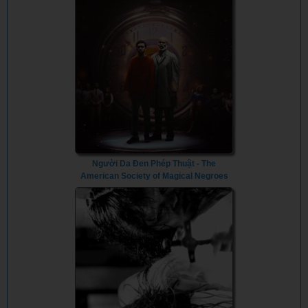
Người Da Đen Phép Thuật - The
American Society of Magical Negroes
(2024) - Vietsub