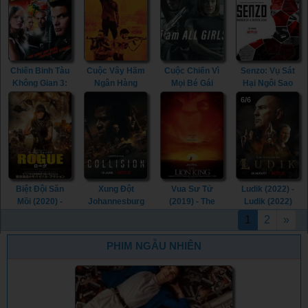
Crazy 2 (1989)
Beautiful
People (1974)
Chiến Binh Tàu
Cuộc Vây Hãm
Cuộc Chiến Vì
Senzo: Vụ Sát
Không Gian 3:
Ngân Hàng
Mọi Bé Gái
Hại Ngôi Sao
Hành Tinh
Silverton (2022)
(2021) - I Am All
Bóng Đá (2022)
6/6
Marauder
- Silverton
Girls (2021)
- Senzo: Murder
(2008) -
Siege (2022)
Of A Soccer
Starship
Star (2022)
Troopers 3:
Marauder
(2008)
Biệt Đội Săn
Xung Đột
Vua Sư Tử
Ludik (2022) -
Mồi (2020) -
Johannesburg
(2019) - The
Ludik (2022)
Rogue (2020)
(2022) -
Lion King (2019)
1
2
»
Collision (2022)
PHIM NGẪU NHIÊN