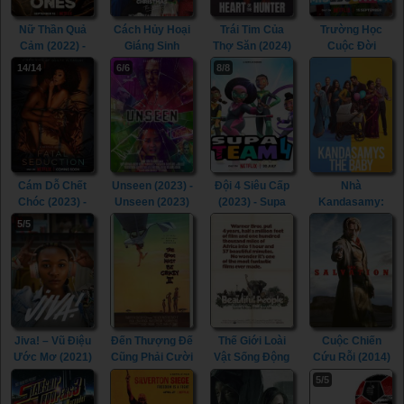
Nữ Thần Quả
Cách Hủy Hoại
Trái Tim Của
Trường Học
Cảm (2022) -
Giáng Sinh
Thợ Săn (2024)
Cuộc Đời
The Brave Ones
(Phần 3) (2022)
- Heart of the
(2023) -
14/14
6/6
8/8
(2022)
- How To Ruin
Hunter (2024)
Miseducation
Christmas
(2023)
(Season 3)
(2022)
Cám Dỗ Chết
Unseen (2023) -
Đội 4 Siêu Cấp
Nhà
Chóc (2023) -
Unseen (2023)
(2023) - Supa
Kandasamy:
Fatal Seduction
Team 4 (2023)
Đứa Bé Chào
5/5
(2023)
Đời (2023) -
Kandasamys:
The Baby
(2023)
Jiva! – Vũ Điệu
Đến Thượng Đế
Thế Giới Loài
Cuộc Chiến
Ước Mơ (2021)
Cũng Phải Cười
Vật Sống Động
Cứu Rỗi (2014)
- Jiva! (2021)
2 (1989) - The
(1974) -
- The Salvation
5/5
Gods Must Be
Animals Are
(2014)