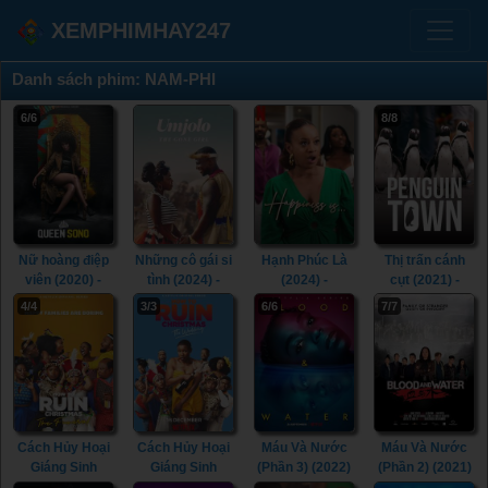
XEMPHIMHAY247
Danh sách phim: NAM-PHI
6/6
8/8
Nữ hoàng điệp
Những cô gái si
Hạnh Phúc Là
Thị trấn cánh
viên (2020) -
tình (2024) -
(2024) -
cụt (2021) -
Queen Sono
Umjolo: The
Happiness Is
Penguin Town
4/4
3/3
6/6
7/7
(2020)
Gone Girl (2024)
(2024)
(2021)
Cách Hủy Hoại
Cách Hủy Hoại
Máu Và Nước
Máu Và Nước
Giáng Sinh
Giáng Sinh
(Phần 3) (2022)
(Phần 2) (2021)
(Phần 2) (2021)
(Phần 1) (2020)
- Blood & Water
- Blood & Water