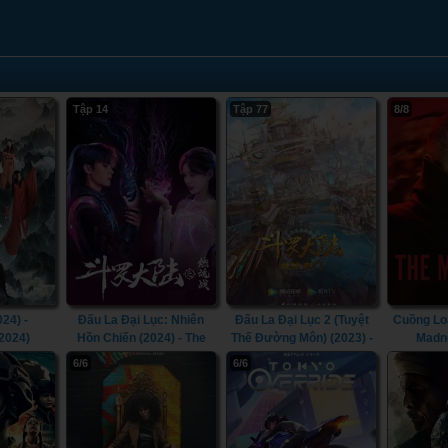
Tập 14
Tập 77
8/8
24) -
Đấu La Đại Lục: Nhiên
Đấu La Đại Lục 2 (Tuyệt
Cuồng Loạ
2024)
Hồn Chiến (2024) - The
Thế Đường Môn) (2023) -
Madn
Land Of Warriors (2024)
Soul Land 2 (The Peerless
6/6
6/6
Tang Clan) (2023)