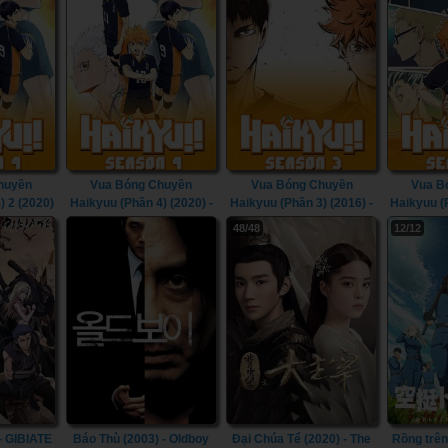
27: The Million Dollar
Commonplace To World's
Pentagram (2024)
Strongest (Season 3)
(2024)
huyền
Vua Bóng Chuyền
Vua Bóng Chuyền
Vua B
) 2 (2020)
Haikyuu (Phần 4) (2020) -
Haikyuu (Phần 3) (2016) -
Haikyuu (P
ason 4) 2
Haikyu!! (Season 4)
Haikyu!! (Season 3)
Haikyu!
48/48
12/12
(2020)
(2016)
- GIBIATE
Báo Thù (2003) - Oldboy
Đại Chúa Tể (2020) - The
Rồng trên