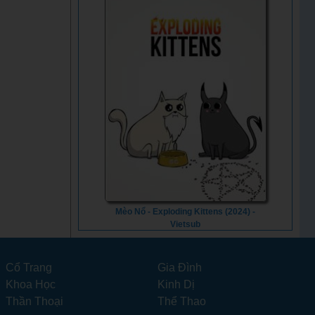
Mèo Nổ - Exploding Kittens (2024) -
Vietsub
Cổ Trang
Gia Đình
Khoa Học
Kinh Dị
Thần Thoại
Thể Thao