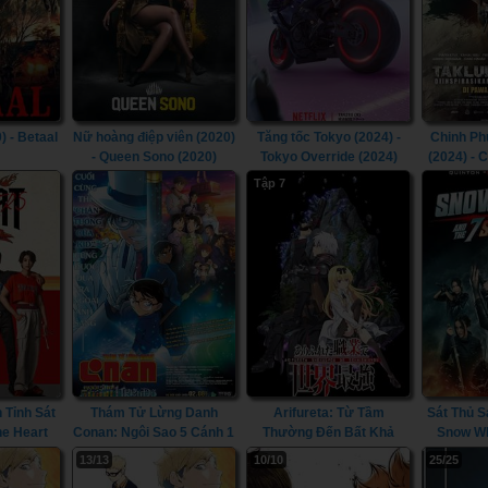
) - Betaal
Nữ hoàng điệp viên (2020)
Tăng tốc Tokyo (2024) -
Chinh Ph
- Queen Sono (2020)
Tokyo Override (2024)
(2024) - 
Dat
Tập 7
 Tỉnh Sát
Thám Tử Lừng Danh
Arifureta: Từ Tầm
Sát Thủ S
he Heart
Conan: Ngôi Sao 5 Cánh 1
Thường Đến Bất Khả
Snow Wh
024)
Triệu Đô (2024) -
Chiến Bại (Phần 3) (2024)
Samu
13/13
10/10
25/25
Detective Conan Movie
- Arifureta: From