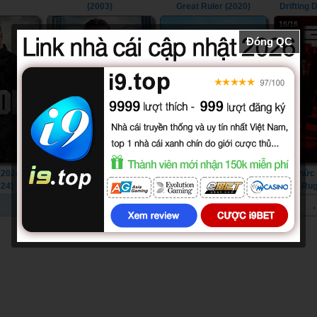
(2003)
Great Ruler (2020)
Drifting 
16/16
Đóng QC
2024) -
Giải Tội (2024) -
Kẻ Buôn Lậu (2024) -
Tổ Chức 
24)
Absolution (2024)
Pimpinero: Blood and Oil
Rug
(2024)
1
2
3
4
5
6
7
8
9
10