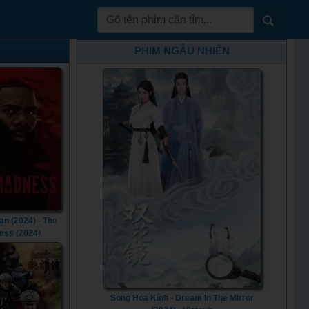
PHIM NGẪU NHIÊN
n (2024) - The
ess (2024)
Song Hoa Kính - Dream In The Mirror