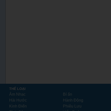
THỂ LOẠI
Âm Nhạc
Bí ẩn
Hài Hước
Hành Động
Kinh Điển
Phiêu Lưu