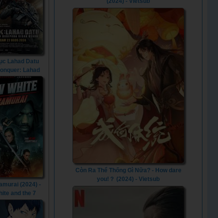
(2024) - Vietsub
ục Lahad Datu
Conquer: Lahad
u (2024)
Còn Ra Thể Thống Gì Nữa? - How dare
you!？ (2024) - Vietsub
amurai (2024) -
ite and the 7
rai (2024)