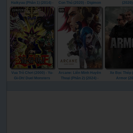
Haikyuu (Phần 1) (2014) -
Con Thú (2020) - Digimon
(2020)
Haikyu!! (Season 1)
Adventure (2020)
224/224
9/9
(2014)
Vua Trò Chơi (2000) - Yu-
Arcane: Liên Minh Huyền
Xe Bọc Thép (
Gi-Oh! Duel Monsters
Thoại (Phần 2) (2024) -
Armor (20
(2000)
Arcane (Season 2) (2024)