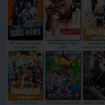
Săn Hổ (2024) - Hunting
Trả Thù (2024) - Yudhra
Vua Bóng C
With Tigers (2024)
(2024)
Haikyuu (Phần 4
- Haikyu!! (Se
25/25
67/67
12/12
(2020)
Vua Bóng Chuyền
Cuộc Phiêu Lưu Của Các
GIBIATE (2020) 