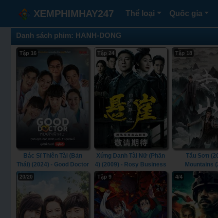
XEMPHIMHAY247
Thể loại
Quốc gia
Danh sách phim: HANH-DONG
Tập 16
Tập 24
Tập 18
Bác Sĩ Thiên Tài (Bản
Xứng Danh Tài Nữ (Phần
Tẩu Sơn (20
Thái) (2024) - Good Doctor
4) (2009) - Rosy Business
Mountains (
(Thailand Version) (2024)
(Season 4) (2009)
20/20
Tập 9
4/4