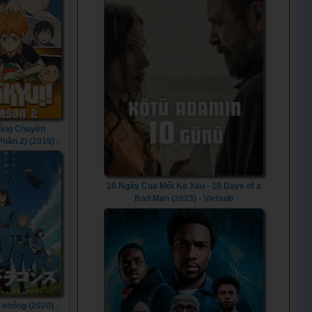
óng Chuyền
hần 2) (2015) -
! (Season 2)
(2015)
10 Ngày Của Một Kẻ Xấu - 10 Days of a
Bad Man (2023) - Vietsub
 không (2020) -