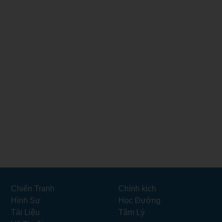
Chiến Tranh
Chính kịch
Hình Sự
Học Đường
Tài Liệu
Tâm Lý