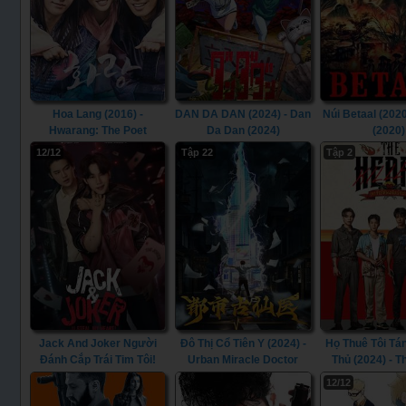
Hoa Lang (2016) -
DAN DA DAN (2024) - Dan
Núi Betaal (2020
Hwarang: The Poet
Da Dan (2024)
(2020)
Warrior Youth (2016)
12/12
Tập 22
Tập 2
Jack And Joker Người
Đô Thị Cổ Tiên Y (2024) -
Họ Thuê Tôi Tán
Đánh Cắp Trái Tim Tôi!
Urban Miracle Doctor
Thủ (2024) - T
(2024) - Jack & Joker U
(2024)
Killers (2
12/12
Steal My Heart! (2024)