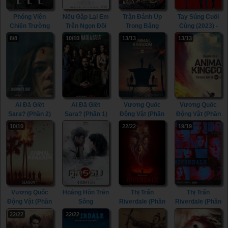
Phóng Viên
Nếu Gặp Lại Em
Trận Đánh Úp
Tay Súng Cuối
Chiến Trường
Trên Ngọn Đồi
Trong Băng
Cùng (2023) -
(2024) - Lee
Hoa Nở (2023) -
Tuyết 2 (2023) -
The Last
8/8
10/10
13/13
13/13
(2024)
Till We Meet
Ice Sniper 2
Rifleman (2023)
Again on the
(2023)
Lily Hill (2023)
Ai Đã Giết
Ai Đã Giết
Vương Quốc
Vương Quốc
Sara? (Phần 2)
Sara? (Phần 1)
Động Vật (Phần
Động Vật (Phần
(2021) - Who
(2021) - Who
5) (2021) -
4) (2019) -
10/10
22/22
19/19
Killed Sara?
Killed Sara?
Animal
Animal
(Season 2)
(Season 1)
Kingdom
Kingdom
(2021)
(2021)
(Season 5)
(Season 4)
(2021)
(2019)
Vương Quốc
Hoàng Hôn Trên
Thị Trấn
Thị Trấn
Động Vật (Phần
Sông
Riverdale (Phần
Riverdale (Phần
1) (2016) -
Chaophraya
6) (2021) -
4) (2019) -
22/22
22/22
Animal
(2013) - Sunset
Riverdale
Riverdale