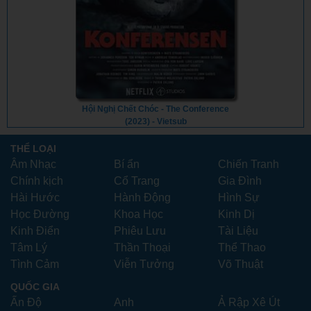
Hội Nghị Chết Chóc - The Conference
(2023) - Vietsub
THỂ LOẠI
Âm Nhạc
Bí ẩn
Chiến Tranh
Chính kịch
Cổ Trang
Gia Đình
Hài Hước
Hành Động
Hình Sự
Học Đường
Khoa Học
Kinh Dị
Kinh Điển
Phiêu Lưu
Tài Liệu
Tâm Lý
Thần Thoại
Thể Thao
Tình Cảm
Viễn Tưởng
Võ Thuật
QUỐC GIA
Ấn Độ
Anh
Ả Rập Xê Út