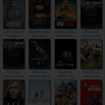
10/10
8/8
(Season 2)
(Season 1)
Mexico (Season
Spitfire (2024)
(2018)
(2017)
2) (2020)
Quân Chủng Vũ
Phép Màu Giữa
Lưỡi Dao Chiến
Nằm Vùng
Trụ (Phần 1)
Đêm Đông
Tranh (2024) -
(Phần 3) (2021)
(2020) - Space
(2023) - White
War Blade
- Undercover
10/10
10/10
Force (Season
Bird (2023)
(2024)
(Season 3)
1) (2020)
(2021)
Nằm Vùng
Nằm Vùng
Vùng Xám
Tình Yêu và
(Phần 2) (2020)
(Phần 1) (2019)
(2001) - The
Chiến Tranh
- Undercover
- Undercover
Grey Zone
(2011) - In Love
(Season 2)
(Season 1)
(2001)
and the War
(2020)
(2019)
(2011)