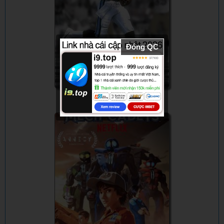
Đóng QC
Bí Mật Giới Thể Thao: Vụ Sát Hại Air
McNair - Untold: The Murder of Air
McNair (2024) - Vietsub