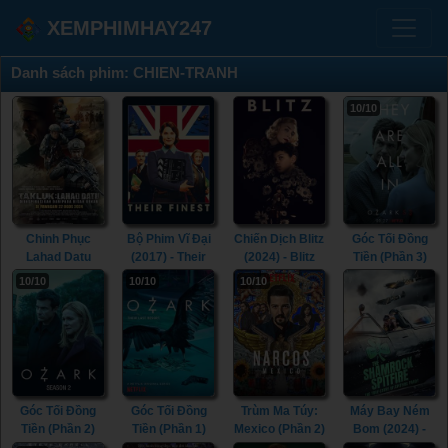
XEMPHIMHAY247
Danh sách phim: CHIEN-TRANH
10/10
Chinh Phục
Bộ Phim Vĩ Đại
Chiến Dịch Blitz
Góc Tối Đồng
Lahad Datu
(2017) - Their
(2024) - Blitz
Tiền (Phần 3)
(2024) -
Finest (2017)
(2024)
(2020) - Ozark
10/10
10/10
10/10
Conquer: Lahad
(Season 3)
Datu (2024)
(2020)
Góc Tối Đồng
Góc Tối Đồng
Trùm Ma Túy:
Máy Bay Ném
Tiền (Phần 2)
Tiền (Phần 1)
Mexico (Phần 2)
Bom (2024) -
(2018) - Ozark
(2017) - Ozark
(2020) - Narcos:
The Shamrock