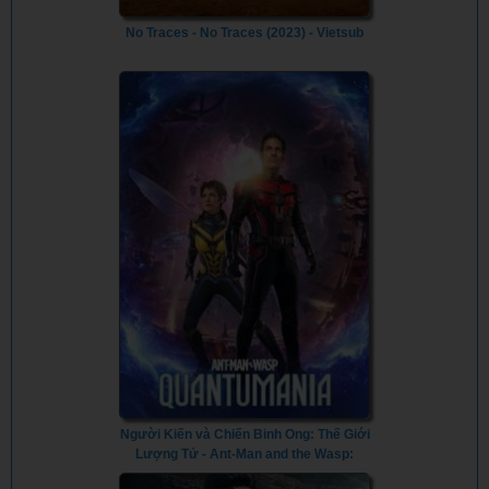
No Traces - No Traces (2023) - Vietsub
Người Kiến và Chiến Binh Ong: Thế Giới
Lượng Tử - Ant-Man and the Wasp:
Quantumania (2023) - Vietsub