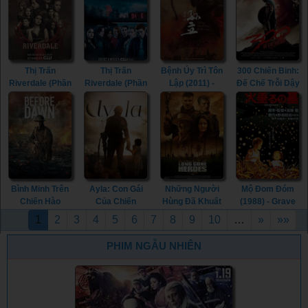
Kingdom
At Chaophraya
(Season 6)
(Season 4)
(Season 1)
(2013)
(2021)
(2019)
(2016)
Thị Trấn
Thị Trấn
Bệnh Úy Trì Tôn
300 Chiến Binh:
Riverdale (Phần
Riverdale (Phần
Lập (2011) -
Đế Chế Trỗi Dậy
3) (2018) -
2) (2017) -
Taking Zhu
(2014) - 300:
Riverdale
Riverdale
Village By
Rise of an
(Season 3)
(Season 2)
Strategy (2011)
Empire (2014)
(2018)
(2017)
Bình Minh Trên
Ayla: Con Gái
Những Người
Mộ Đom Đóm
Chiến Hào
Của Chiến
Hùng Đã Khuất
(1988) - Grave
(2024) - Before
Tranh (2017) -
(2024) - Long
of the Fireflies
1
2
3
4
5
6
7
8
9
10
…
»
»»
Dawn (2024)
Ayla: The
Gone Heroes
(1988)
Daughter of
(2024)
PHIM NGẪU NHIÊN
War (2017)