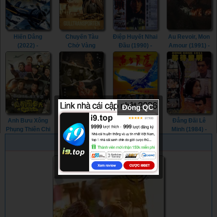
Hiến Dâng
Chuyến Tàu
Điệp Huyết Nhai
Au Revoir, Mon
(2022) -
Chở Vàng
Đầu (1990) -
Amour (1991) -
Devotion (2022)
(2022) - Gold
Bullet in the
Au Revoir, Mon
Run (2022)
Head (1990)
Amour (1991)
Đóng QC
Anh Bưu Xông
Báo Tuyết : Ám
Phi Ưng
Đẳng Đãi Lê
Phụng Thiên Chi
Chiến Thiên Cơ
Phương Đông
Minh (1984) -
(2018) - A
(2021) - Snow
(1987) - Eastern
Hong Kong
PHIM NGẪU NHIÊN
Pigman's Battle
Leopard Secret
Condors (1987)
1941 (1984)
Against The
War (2021)
Invaders (2018)