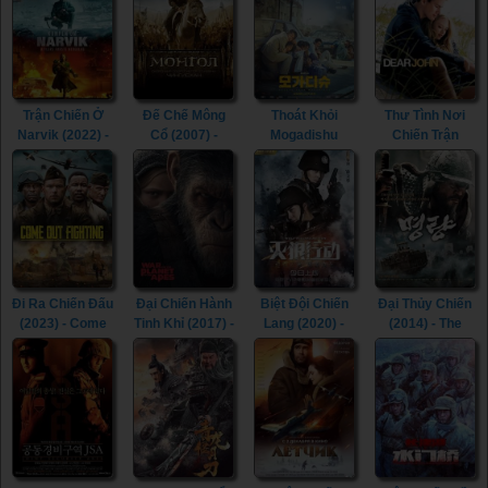
Trận Chiến Ở
Đế Chế Mông
Thoát Khỏi
Thư Tình Nơi
Narvik (2022) -
Cổ (2007) -
Mogadishu
Chiến Trận
Narvik (2022)
Mongol: The
(2021) - Escape
(2010) - Dear
Rise of Genghis
from Mogadishu
John (2010)
Khan (2007)
(2021)
Đi Ra Chiến Đấu
Đại Chiến Hành
Biệt Đội Chiến
Đại Thủy Chiến
(2023) - Come
Tinh Khỉ (2017) -
Lang (2020) -
(2014) - The
Out Fighting
War for the
Wolf Killing
Admiral :
(2023)
Planet of the
Action (2020)
Roaring
Apes (2017)
Currents (2014)