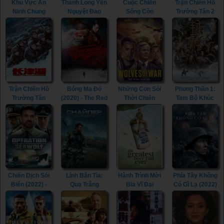
Khu Vực An
Thanh Long Yển
Cuộc Chiến
Trận Chiến Hồ
Ninh Chung
Nguyệt Đao
Sống Còn
Trường Tân 2
(2000) - Joint
(2021) - Knights
(2021) - The
(2022) - The
Security Area
of Valour (2021)
Pilot. A Battle
Battle at Lake
(2000)
for Survival
Changjin II
(2021)
(2022)
Trận Chiến Hồ
Bóng Ma Đỏ
Những Con Sói
Phong Thần 1:
Trường Tân
(2020) - The Red
Thời Chiến
Tam Bộ Khúc
(2021) - The
Ghost (2020)
(2022) - Wolves
(2023) -
Battle at Lake
of War (2022)
Creation of the
Changjin (2021)
Gods I:
Kingdom of
Storms (2023)
Chiến Dịch Sói
Lính Bắn Tỉa:
Hành Trình Mời
Phía Tây Không
Biển (2022) -
Quạ Trắng
Bia Vĩ Đại
Có Gì Lạ (2022)
Operation
(2022) - Sniper:
(2022) - The
- All Quiet on the
Seawolf (2022)
The White
Greatest Beer
Western Front
Raven (2022)
Run Ever (2022)
(2022)