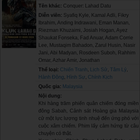
Tên khác:
Conquer: Lahad Datu
Diễn viên:
Syafiq Kyle, Kamal Adli, Fikry
Ibrahim, Anding Indrawani, Eman Manan,
Riezman Khuzaimi, Josiah Hogan, Ayez
Shaukat Fonseka, Fad Anuar, Adam Corrie
Lee, Mustaqim Bahadon, Zarul Husin, Nasir
Jani, Abi Madyan, Rosdeen Suboh, Rahhim
Omar, Azhar Amir, Jonathan
Thể loại:
Chiến Tranh
,
Lịch Sử
,
Tâm Lý
,
Hành Động
,
Hình Sự
,
Chính Kịch
Quốc gia:
Malaysia
Nội dung:
Khi hàng trăm phiến quân chiếm đóng miền
đông Sabah, Cảnh sát Hoàng gia Malaysia
cử một lực lượng tinh nhuệ đến ứng phó với
cuộc xâm chiếm. Phim lấy cảm hứng từ câu
chuyện có thật.