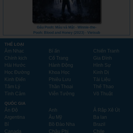
Gấu Pooh: Máu và Mật - Winnie-the-
Pooh: Blood and Honey (2023) - Vietsub
THỂ LOẠI
Âm Nhạc
Bí ẩn
Chiến Tranh
Chính kịch
Cổ Trang
Gia Đình
Hài Hước
Hành Động
Hình Sự
Học Đường
Khoa Học
Kinh Dị
Kinh Điển
Phiêu Lưu
Tài Liệu
Tâm Lý
Thần Thoại
Thể Thao
Tình Cảm
Viễn Tưởng
Võ Thuật
QUỐC GIA
Ấn Độ
Anh
Ả Rập Xê Út
Argentina
Âu Mỹ
Ba lan
Bỉ
Bồ Đào Nha
Brazil
Canada
Châu Phi
Chile