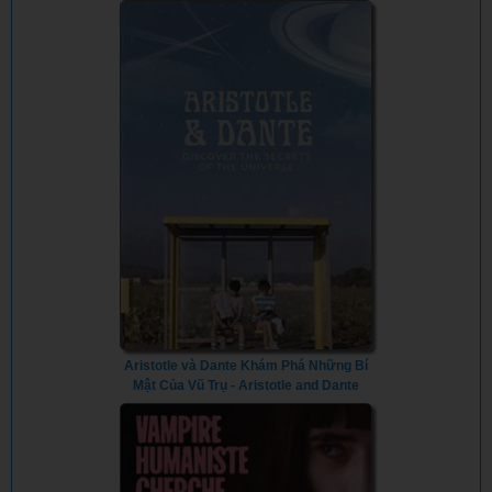
Aristotle và Dante Khám Phá Những Bí
Mật Của Vũ Trụ - Aristotle and Dante
Discover the Secrets of the Universe
(2023) - Vietsub