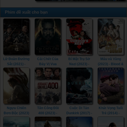
Phim đề xuất cho bạn
Lữ Đoàn Đường
Cái Chết Của
Bí Mật Trụ Sở
Máu và Vàng
Sắt (2021) -
Bảy Vị Vua
Nazi (2023) -
(2023) - Blood &
Railway Heroes
(2023) - The
Condor's Nest
Gold (2023)
(2021)
Last Kingdom:
(2023)
Seven Kings
Must Die (2023)
Ngựa Chiến
Tấn Công Đồi
Cuộc Di Tản
Khát Vọng Tuổi
Đơn Độc (2023)
400 (2023) -
Dunkirk (2017) -
Trẻ (2014) -
- Warhorse One
Assault on Hill
Dunkirk (2017)
Testament of
(2023)
400 (2023)
Youth (2014)