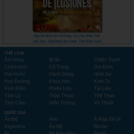
Người Bán Ảo Tưởng: Vụ Lừa Đảo Thế
Hệ Zoe - Illusions for Sale: The Rise and
Fall of Generation Zoe (2024) - Vietsub
THỂ LOẠI
Âm Nhạc
Bí ẩn
Chiến Tranh
Chính kịch
Cổ Trang
Gia Đình
Hài Hước
Hành Động
Hình Sự
Học Đường
Khoa Học
Kinh Dị
Kinh Điển
Phiêu Lưu
Tài Liệu
Tâm Lý
Thần Thoại
Thể Thao
Tình Cảm
Viễn Tưởng
Võ Thuật
QUỐC GIA
Ấn Độ
Anh
Ả Rập Xê Út
Argentina
Âu Mỹ
Ba lan
Bỉ
Bồ Đào Nha
Brazil