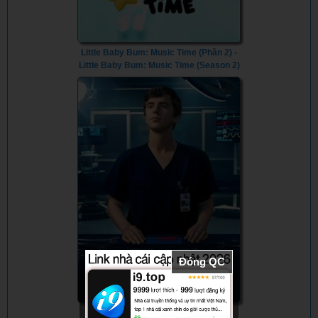
Little Baby Bum: Music Time (Phần 2) -
Little Baby Bum: Music Time (Season 2)
(2024) - Vietsub
Đóng QC
Bác Sĩ Thiên Tài (Phần 7) - The Good