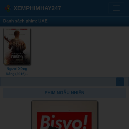
XEMPHIMHAY247
Danh sách phim: UAE
Người Xứng
Đáng (2016) -
The Worthy
1
(2016)
PHIM NGẪU NHIÊN