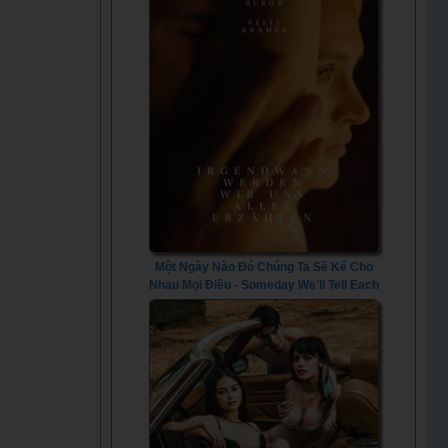
Một Ngày Nào Đó Chúng Ta Sẽ Kể Cho
Nhau Mọi Điều - Someday We'll Tell Each
Other Everything (2023) - Vietsub