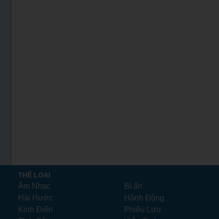
THỂ LOẠI
Âm Nhạc
Bí ẩn
Hài Hước
Hành Động
Kinh Điển
Phiêu Lưu