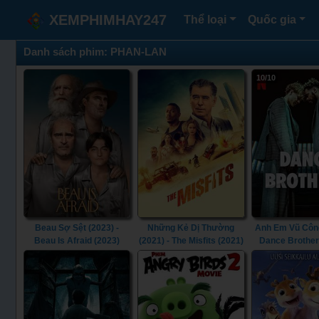
XEMPHIMHAY247
Thể loại
Quốc gia
Danh sách phim: PHAN-LAN
10/10
Beau Sợ Sệt (2023) -
Những Kẻ Dị Thường
Anh Em Vũ Công
Beau Is Afraid (2023)
(2021) - The Misfits (2021)
Dance Brother