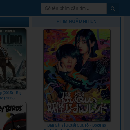
PHIM NGẪU NHIÊN
 (2015) - Big
e (2015)
Bạn Gái Yêu Quái Của Tôi - Boku no