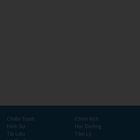
Chiến Tranh
Chính kịch
Hình Sự
Học Đường
Tài Liệu
Tâm Lý