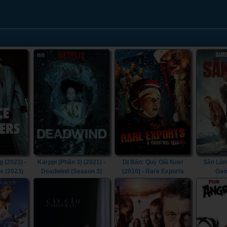
8/8
 (2023) -
Karppi (Phần 3) (2021) -
Dị Bản: Quỷ Già Noel
Săn Lùng
s (2023)
Deadwind (Season 3)
(2010) - Rare Exports
Gam
(2021)
(2010)