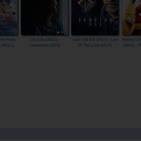
inh Phiêu
Cây Cầu (2022) -
Luật Của Đất (2017) - Law
Những Ch
- Niko 2:
Causeway (2022)
Of The Land (2017)
(2016) - 
ig Trouble
Mov