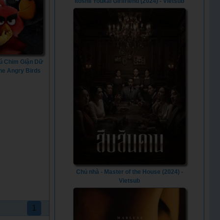
Itoshii Youkai Girlfriend (2024) - Vietsub
ú Chim Giận Dữ
The Angry Birds
ie (2016)
Chủ nhà - Master of the House (2024) -
Vietsub
1