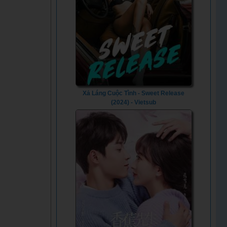
Xả Láng Cuộc Tình - Sweet Release
(2024) - Vietsub