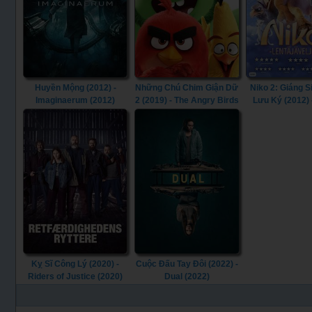
Huyền Mộng (2012) -
Những Chú Chim Giận Dữ
Niko 2: Giáng S
Imaginaerum (2012)
2 (2019) - The Angry Birds
Lưu Ký (2012) 
Movie 2 (2019)
Little Brother, B
(2012)
Kỵ Sĩ Công Lý (2020) -
Cuộc Đấu Tay Đôi (2022) -
Riders of Justice (2020)
Dual (2022)