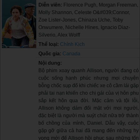
Diễn viên:
Florence Pugh, Morgan Freeman,
Molly Shannon, Celeste O&#039;Connor,
Zoe Lister-Jones, Chinaza Uche, Toby
Onwumere, Nichelle Hines, Ignacio Diaz-
Silverio, Alex Wolff
Thể loại:
Chính Kịch
Quốc gia:
Canada
Nội dung:
Bộ phim xoay quanh Allison, người đang có
cuộc sống hạnh phúc nhưng mọi chuyện
bỗng chốc sụp đổ khi chiếc xe cô cầm lái gặp
phải tai nạn khiến cho chị gái của vị hôn phu
sắp kết hôn qua đời. Mặc cảm và tội lỗi,
Allison không dám đối mặt với mọi người,
đặc biệt là người mà suýt chút nữa trở thành
bố chồng của mình, Daniel. Dẫu vậy, cuộc
gặp gỡ giữa cả hai đã mang đến những hy
vọng mới để Allison hồi phục sau những tổn