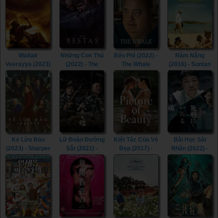
Wanna Dance
with Somebody
(2022)
Waltair
Những Con Thú
Béo Phì (2022) -
Rám Nắng
Veerayya (2023)
(2022) - The
The Whale
(2016) - Suntan
- Waltair
Beasts (2022)
(2022)
(2016)
Veerayya (2023)
Kẻ Lừa Đảo
Lữ Đoàn Đường
Kiệt Tác Của Vẻ
Bài Học Sát
(2023) - Sharper
Sắt (2021) -
Đẹp (2017) -
Nhân (2022) -
(2023)
Railway Heroes
Picture of
Lesson in
(2021)
Beauty (2017)
Murder (2022)