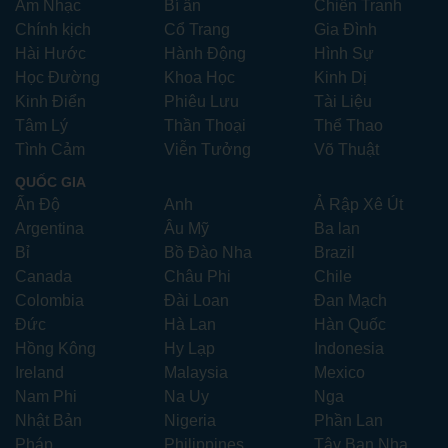
Âm Nhạc
Bí ẩn
Chiến Tranh
Chính kịch
Cổ Trang
Gia Đình
Hài Hước
Hành Động
Hình Sự
Học Đường
Khoa Học
Kinh Dị
Kinh Điển
Phiêu Lưu
Tài Liệu
Tâm Lý
Thần Thoại
Thể Thao
Tình Cảm
Viễn Tưởng
Võ Thuật
QUỐC GIA
Ấn Độ
Anh
Ả Rập Xê Út
Argentina
Âu Mỹ
Ba lan
Bỉ
Bồ Đào Nha
Brazil
Canada
Châu Phi
Chile
Colombia
Đài Loan
Đan Mạch
Đức
Hà Lan
Hàn Quốc
Hồng Kông
Hy Lạp
Indonesia
Ireland
Malaysia
Mexico
Nam Phi
Na Uy
Nga
Nhật Bản
Nigeria
Phần Lan
Pháp
Philippines
Tây Ban Nha