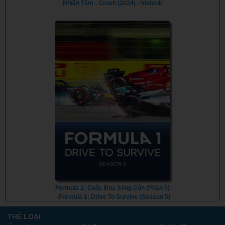
Nhiên Tâm - Crush (2024) - Vietsub
Formula 1: Cuộc Đua Sống Còn (Phần 5)
- Formula 1: Drive To Survive (Season 5)
(2023) - Vietsub
THỂ LOẠI