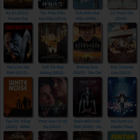
Kỳ Dị (2021) -
Tân Thần Điêu
Thần Điêu Đại
Cú Trượt Dài
Freaks Out
Đại Hiệp (2014)
Hiệp (1995) -
(2020) -
(2021)
- The Romance
Return of The
Spinning Out
of the Condor
Condor Heroes
(2020)
Heroes (2014)
(1995)
Giải Cứu Gia
Tuổi Trẻ Huy
Đường Xưa
Đáy Thượng
Đình (2013) -
Hoàng (2022) -
(2023) - The Old
Lưu (2022) -
The Contractor
The Fabelmans
Way (2023)
Triangle of
(2013)
(2022)
Sadness (2022)
Tạp Âm Trắng
Vượt Qua Cả Vũ
Quên Một Cuộc
Nữ Danh Ca
(2022) - White
Trụ (2022) -
Tình (2022) - An
Huyền Thoại
Noise (2022)
Beyond the
Affair to Forget
(2022) - Whitney
Universe (2022)
(2022)
Houston: I