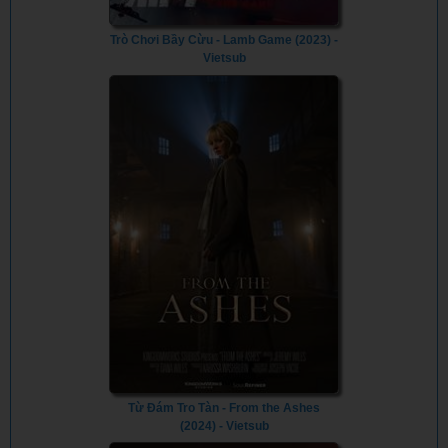
Trò Chơi Bầy Cừu - Lamb Game (2023) -
Vietsub
Từ Đám Tro Tàn - From the Ashes
(2024) - Vietsub