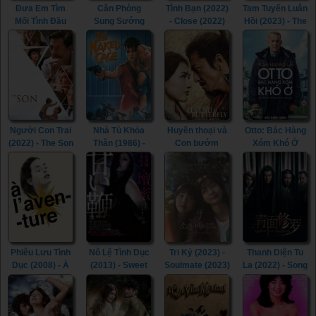
Đưa Em Tìm
Căn Phòng
Tình Bạn (2022)
Tam Tuyến Luân
Mối Tình Đầu
Sung Sướng
- Close (2022)
Hồi (2023) - The
(2022) - Life Is
(2015) - In the
River (2023)
Beautiful (2022)
Room (2015)
Người Con Trai
Nhà Tù Khỏa
Huyền thoại và
Otto: Bác Hàng
(2022) - The Son
Thân (1986) -
Con bướm
Xóm Khó Ở
(2022)
The Naked
(2023) - The
(2022) - A Man
Cage (1986)
Legend &
Called Otto
Butterfly (2023)
(2022)
Phiêu Lưu Tình
Nô Lệ Tình Dục
Tri Kỷ (2023) -
Thanh Diện Tu
Dục (2008) - À
(2013) - Sweet
Soulmate (2023)
La (2022) - Song
l’aventure
Whip (2013)
of the
(2008)
Assassins
(2022)