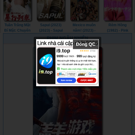
Tuần Trăng Mật
Sapul (2023)
Mexico muôn
Rèm Hồng
Bí Mật: Chuyến
(2023) - Sapul
năm! (2023) -
(1982) - Pink
Tàu Cưỡng
(2023) (2023)
¡Que Viva
Curtain (1982)
PHIM NGẪU NHIÊN
Hiếp (1977) -
México! (2023)
Đóng QC
Secret
Honeymoon:
Assault Train
(1977)