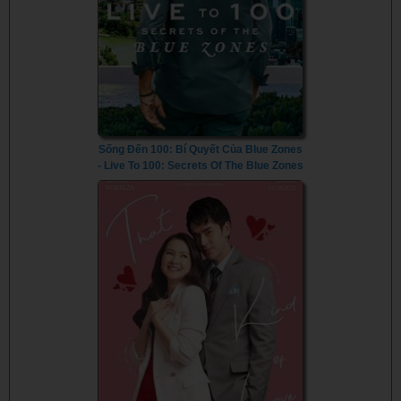
Sống Đến 100: Bí Quyết Của Blue Zones
- Live To 100: Secrets Of The Blue Zones
(2023) - Vietsub