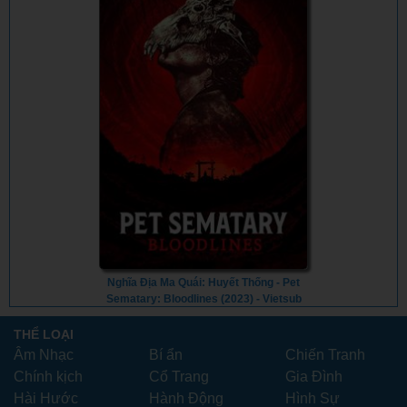
Nghĩa Địa Ma Quái: Huyết Thống - Pet
Sematary: Bloodlines (2023) - Vietsub
THỂ LOẠI
Âm Nhạc
Bí ẩn
Chiến Tranh
Chính kịch
Cổ Trang
Gia Đình
Hài Hước
Hành Động
Hình Sự