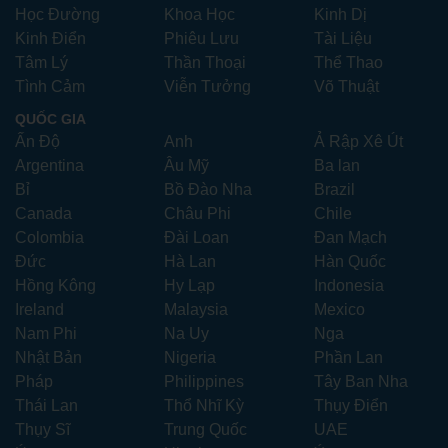
Học Đường
Khoa Học
Kinh Dị
Kinh Điển
Phiêu Lưu
Tài Liệu
Tâm Lý
Thần Thoại
Thể Thao
Tình Cảm
Viễn Tưởng
Võ Thuật
QUỐC GIA
Ấn Độ
Anh
Ả Rập Xê Út
Argentina
Âu Mỹ
Ba lan
Bỉ
Bồ Đào Nha
Brazil
Canada
Châu Phi
Chile
Colombia
Đài Loan
Đan Mạch
Đức
Hà Lan
Hàn Quốc
Hồng Kông
Hy Lạp
Indonesia
Ireland
Malaysia
Mexico
Nam Phi
Na Uy
Nga
Nhật Bản
Nigeria
Phần Lan
Pháp
Philippines
Tây Ban Nha
Thái Lan
Thổ Nhĩ Kỳ
Thụy Điển
Thụy Sĩ
Trung Quốc
UAE