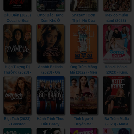
Gấu Điên (2023)
Otto: Bác Hàng
Shazam! Cơn
Mexico muôn
- Cocaine Bear
Xóm Khó Ở
Thịnh Nộ Của
năm! (2023) -
(2023)
(2022) - A Man
Các Vị Thần
¡Que Viva
Called Otto
(2023) -
México! (2023)
(2022)
Shazam! Fury of
the Gods (2023)
Hiện Tượng Dị
Aaahh Belinda
Ông Trùm Mông
Hôn đi, hôn đi!
Thường (2023) -
(2023) - Oh
Má (2022) - Men
(2023) - Kiss,
Phenomena
Belinda (2023)
of Plastic (2022)
Kiss! (2023)
(2023)
Biệt Tích (2023)
Hành Trình Theo
Tình Người
Bà Trùm Mafia
- Ghosted
Dấu Brady
Duyên Ma:
(2023) - Mafia
(2023)
(2023) - 80 for
Ngoại Truyện
Mamma (2023)