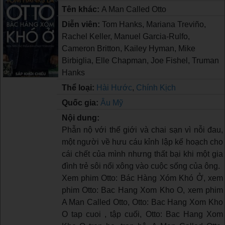
Tên khác:
A Man Called Otto
Diễn viên:
Tom Hanks, Mariana Treviño,
Rachel Keller, Manuel Garcia-Rulfo,
Cameron Britton, Kailey Hyman, Mike
Birbiglia, Elle Chapman, Joe Fishel, Truman
Hanks
Thể loại:
Hài Hước
,
Chính Kịch
Quốc gia:
Âu Mỹ
Nội dung:
Phẫn nộ với thế giới và chai sạn vì nỗi đau,
một người về hưu cáu kỉnh lập kế hoạch cho
cái chết của mình nhưng thất bại khi một gia
đình trẻ sôi nổi xông vào cuộc sống của ông.
Xem phim Otto: Bác Hàng Xóm Khó Ở, xem
phim Otto: Bac Hang Xom Kho O, xem phim
A Man Called Otto, Otto: Bac Hang Xom Kho
O tap cuoi , tập cuối, Otto: Bac Hang Xom