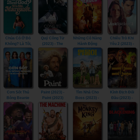
Brady (2023)
(2023) - Tid Noi:
More Than True
Love (2023)
Chúa Có Ở Đó
Quý Công Tử
Những Cô Nàng
Chiêu Trò Khi
Không? Là Tôi,
(2023) - The
Hành Động
Yêu 2 (2023) -
Margaret (2023)
Childe (2023)
(2023) -
Love Tactics 2
- Are You There
Sheroes (2023)
(2023)
God? It’s Me,
Margaret.
(2023)
Cơn Sốt Thú
Paint (2023) -
Tìm Nhà Cho
Kình Địch Đối
Bông Beanie
Paint (2023)
Boss (2023) -
Đầu (2023) -
(2023) - The
My Heart Puppy
Head to Head
Beanie Bubble
(2023)
(2023)
(2023)