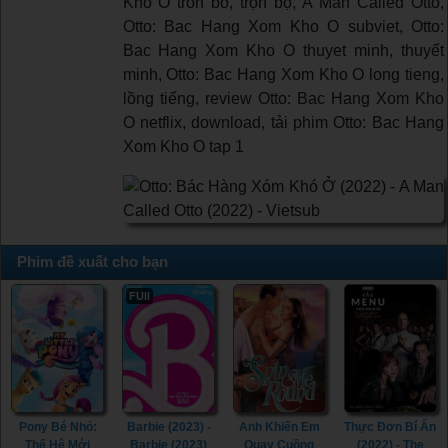
Kho O tron bo, trọn bộ, A Man Called Otto,
Otto: Bac Hang Xom Kho O subviet, Otto:
Bac Hang Xom Kho O thuyet minh, thuyết
minh, Otto: Bac Hang Xom Kho O long tieng,
lồng tiếng, review Otto: Bac Hang Xom Kho
O netflix, download, tải phim Otto: Bac Hang
Xom Kho O tap 1
Phim đề xuất cho bạn
FUll
Pony Bé Nhỏ:
Barbie (2023) -
Anh Khiến Em
Thực Đơn Bí Ẩn
Thế Hệ Mới
Barbie (2023)
Quay Cuồng
(2022) - The