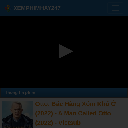
XEMPHIMHAY247
Thông tin phim
Otto: Bác Hàng Xóm Khó Ở
(2022) - A Man Called Otto
(2022) - Vietsub