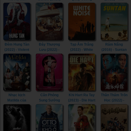
(2021) - My
(2022) - Spin Me
Menu (2022)
Little Pony: A
Round (2022)
New Generation
(2021)
Đêm Hung Tàn
Đáy Thượng
Tạp Âm Trắng
Rám Nắng
(2022) - Violent
Lưu (2022) -
(2022) - White
(2016) - Suntan
Night (2022)
Triangle of
Noise (2022)
(2016)
Sadness (2022)
Nhạc kịch
Căn Phòng
Khi Hart Ra Tay
Thần Thám Trốn
Matilda của
Sung Sướng
(2023) - Die Hart
Học (2022) -
Roald Dahl
(2015) - In the
(2023)
Detective Chen
(2022) - Roald
Room (2015)
(2022)
Dahl's Matilda
the Musical
(2022)