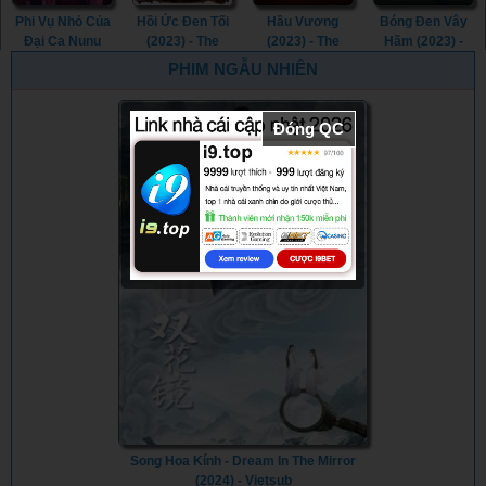
Phi Vụ Nhỏ Của
Hồi Ức Đen Tối
Hầu Vương
Bóng Đen Vây
Đại Ca Nunu
(2023) - The
(2023) - The
Hãm (2023) -
(2023) - Big
Machine (2023)
Monkey King
The Blackening
PHIM NGẪU NHIÊN
Nunu's Little
(2023)
(2023)
Heist (2023)
Đóng QC
Song Hoa Kính - Dream In The Mirror
(2024) - Vietsub