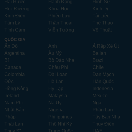
Hài Hước
Hành Động
Hình Sự
Học Đường
Khoa Học
Kinh Dị
Kinh Điển
Phiêu Lưu
Tài Liệu
Tâm Lý
Thần Thoại
Thể Thao
Tình Cảm
Viễn Tưởng
Võ Thuật
QUỐC GIA
Ấn Độ
Anh
Ả Rập Xê Út
Argentina
Âu Mỹ
Ba lan
Bỉ
Bồ Đào Nha
Brazil
Canada
Châu Phi
Chile
Colombia
Đài Loan
Đan Mạch
Đức
Hà Lan
Hàn Quốc
Hồng Kông
Hy Lạp
Indonesia
Ireland
Malaysia
Mexico
Nam Phi
Na Uy
Nga
Nhật Bản
Nigeria
Phần Lan
Pháp
Philippines
Tây Ban Nha
Thái Lan
Thổ Nhĩ Kỳ
Thụy Điển
Thụy Sĩ
Trung Quốc
UAE