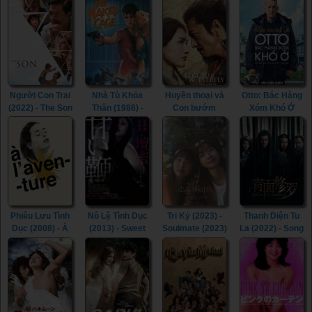
Beautiful (2022)
Room (2015)
Người Con Trai
Nhà Tù Khỏa
Huyền thoại và
Otto: Bác Hàng
(2022) - The Son
Thân (1986) -
Con bướm
Xóm Khó Ở
(2022)
The Naked
(2023) - The
(2022) - A Man
Cage (1986)
Legend &
Called Otto
Butterfly (2023)
(2022)
Phiêu Lưu Tình
Nô Lệ Tình Dục
Tri Kỷ (2023) -
Thanh Diện Tu
Dục (2008) - À
(2013) - Sweet
Soulmate (2023)
La (2022) - Song
l’aventure
Whip (2013)
of the
(2008)
Assassins
(2022)