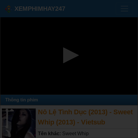
XEMPHIMHAY247
Thông tin phim
Nô Lệ Tình Dục (2013) - Sweet
Whip (2013) - Vietsub
Tên khác:
Sweet Whip