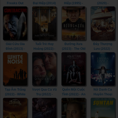
Freaks Out
Đại Hiệp (2014)
Hiệp (1995) -
(2020) -
(2021)
- The Romance
Return of The
Spinning Out
of the Condor
Condor Heroes
(2020)
Heroes (2014)
(1995)
Giải Cứu Gia
Tuổi Trẻ Huy
Đường Xưa
Đáy Thượng
Đình (2013) -
Hoàng (2022) -
(2023) - The Old
Lưu (2022) -
The Contractor
The Fabelmans
Way (2023)
Triangle of
(2013)
(2022)
Sadness (2022)
Tạp Âm Trắng
Vượt Qua Cả Vũ
Quên Một Cuộc
Nữ Danh Ca
(2022) - White
Trụ (2022) -
Tình (2022) - An
Huyền Thoại
Noise (2022)
Beyond the
Affair to Forget
(2022) - Whitney
Universe (2022)
(2022)
Houston: I
Wanna Dance
with Somebody