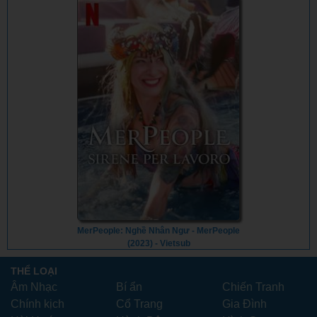
MerPeople: Nghề Nhân Ngư - MerPeople
(2023) - Vietsub
THỂ LOẠI
Âm Nhạc
Bí ẩn
Chiến Tranh
Chính kịch
Cổ Trang
Gia Đình