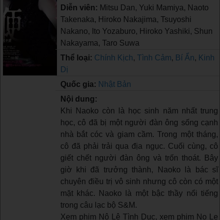
Diễn viên:
Mitsu Dan, Yuki Mamiya, Naoto
Takenaka, Hiroko Nakajima, Tsuyoshi
Nakano, Ito Yozaburo, Hiroko Yashiki, Shun
Nakayama, Taro Suwa
Thể loại:
Chính Kịch
,
Tình Cảm
,
Bí Ẩn
,
Kinh
Dị
Quốc gia:
Nhật Bản
Nội dung:
Khi Naoko còn là học sinh năm nhất trung
học, cô đã bị một người đàn ông sống cạnh
nhà bắt cóc và giam cầm. Trong một tháng,
cô đã phải trải qua địa ngục. Cuối cùng, cô
giết chết người đàn ông và trốn thoát. Bây
giờ khi đã trưởng thành, Naoko là bác sĩ
chuyên điều trị vô sinh nhưng cô còn có một
mặt khác. Naoko là một bậc thầy nổi tiếng
trong câu lạc bộ S&M.
Xem phim Nô Lệ Tình Dục, xem phim No Le