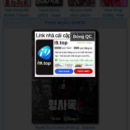
Tuần Trăng Mật
Sapul (2023)
Mexico muôn
Rèm Hồng
Bí Mật: Chuyến
(2023) - Sapul
năm! (2023) -
(1982) - Pink
Tàu Cưỡng
(2023) (2023)
¡Que Viva
Curtain (1982)
PHIM NGẪU NHIÊN
Hiếp (1977) -
México! (2023)
Secret
Đóng QC
Honeymoon:
Assault Train
(1977)
Thanh Tra Vô Hình (Phần 2) - Shadow