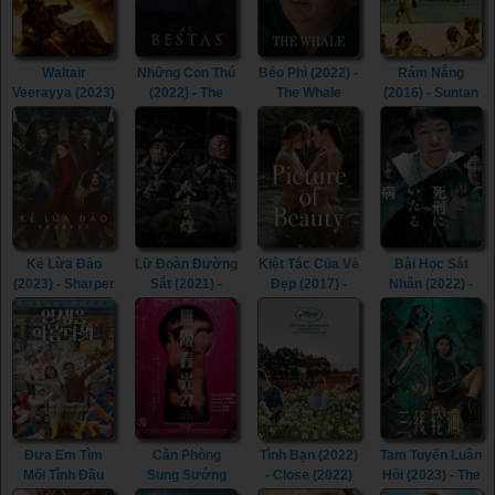
(2022)
Waltair
Những Con Thú
Béo Phì (2022) -
Rám Nắng
Veerayya (2023)
(2022) - The
The Whale
(2016) - Suntan
- Waltair
Beasts (2022)
(2022)
(2016)
Veerayya (2023)
Kẻ Lừa Đảo
Lữ Đoàn Đường
Kiệt Tác Của Vẻ
Bài Học Sát
(2023) - Sharper
Sắt (2021) -
Đẹp (2017) -
Nhân (2022) -
(2023)
Railway Heroes
Picture of
Lesson in
(2021)
Beauty (2017)
Murder (2022)
Đưa Em Tìm
Căn Phòng
Tình Bạn (2022)
Tam Tuyến Luân
Mối Tình Đầu
Sung Sướng
- Close (2022)
Hồi (2023) - The
(2022) - Life Is
(2015) - In the
River (2023)