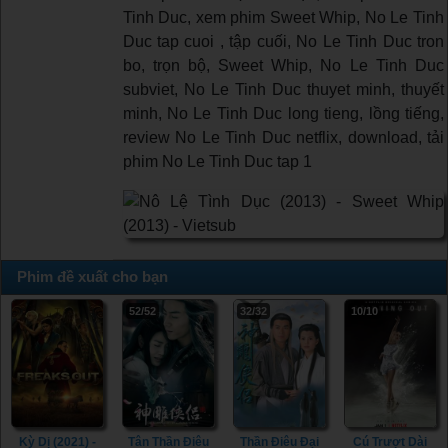
Tinh Duc, xem phim Sweet Whip, No Le Tinh
Duc tap cuoi , tập cuối, No Le Tinh Duc tron
bo, trọn bộ, Sweet Whip, No Le Tinh Duc
subviet, No Le Tinh Duc thuyet minh, thuyết
minh, No Le Tinh Duc long tieng, lồng tiếng,
review No Le Tinh Duc netflix, download, tải
phim No Le Tinh Duc tap 1
Phim đề xuất cho bạn
52/52
32/32
10/10
Kỳ Dị (2021) -
Tân Thần Điêu
Thần Điêu Đại
Cú Trượt Dài