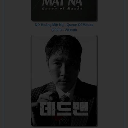
Nữ Hoàng Mặt Nạ - Queen Of Masks
(2023) - Vietsub