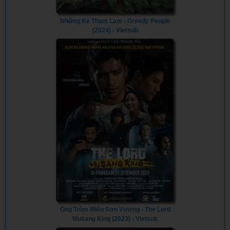
Những Kẻ Tham Lam - Greedy People
(2024) - Vietsub
Ông Trùm Miêu Sơn Vương - The Lord
Musang King (2023) - Vietsub