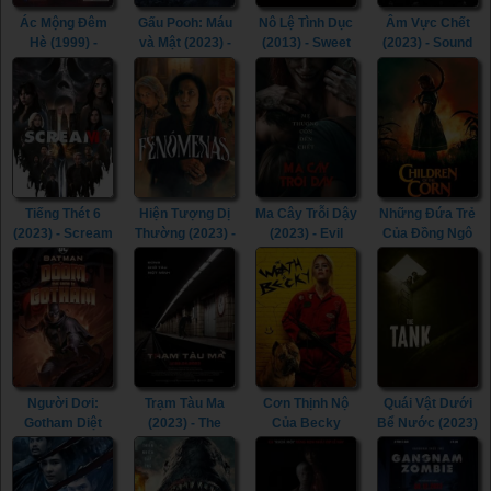
Ác Mộng Đêm
Gấu Pooh: Máu
Nô Lệ Tình Dục
Âm Vực Chết
Hè (1999) -
và Mật (2023) -
(2013) - Sweet
(2023) - Sound
Erotic
Winnie-the-
Whip (2013)
of Silence
Nightmare
Pooh: Blood and
(2023)
(1999)
Honey (2023)
Tiếng Thét 6
Hiện Tượng Dị
Ma Cây Trỗi Dậy
Những Đứa Trẻ
(2023) - Scream
Thường (2023) -
(2023) - Evil
Của Đồng Ngô
VI (2023)
Phenomena
Dead Rise
(2020) -
(2023)
(2023)
Children of the
Corn (2020)
Người Dơi:
Trạm Tàu Ma
Cơn Thịnh Nộ
Quái Vật Dưới
Gotham Diệt
(2023) - The
Của Becky
Bể Nước (2023)
Vong (2023) -
Ghost Station
(2023) - The
- The Tank
Batman: The
(2023)
Wrath of Becky
(2023)
Doom That
(2023)