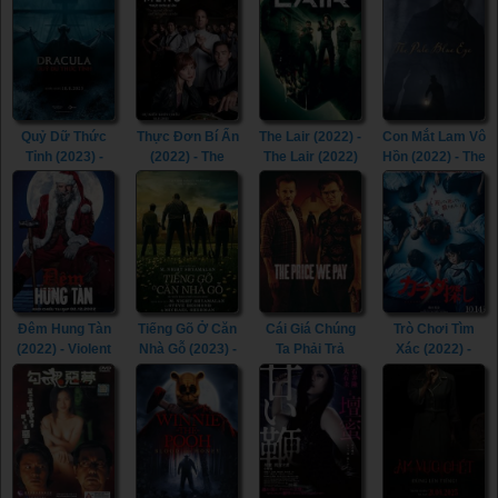
Quỷ Dữ Thức
Thực Đơn Bí Ẩn
The Lair (2022) -
Con Mắt Lam Vô
Tỉnh (2023) -
(2022) - The
The Lair (2022)
Hồn (2022) - The
The Last
Menu (2022)
Pale Blue Eye
Voyage of the
(2022)
Demeter (2023)
Đêm Hung Tàn
Tiếng Gõ Ở Căn
Cái Giá Chúng
Trò Chơi Tìm
(2022) - Violent
Nhà Gỗ (2023) -
Ta Phải Trả
Xác (2022) -
Night (2022)
Knock at the
(2023) - The
Re/Member
Cabin (2023)
Price We Pay
(2022)
(2023)