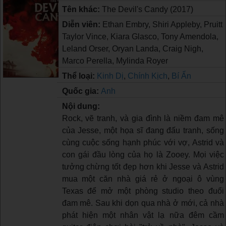
Tên khác:
The Devil's Candy (2017)
Diễn viên:
Ethan Embry, Shiri Appleby, Pruitt
Taylor Vince, Kiara Glasco, Tony Amendola,
Leland Orser, Oryan Landa, Craig Nigh,
Marco Perella, Mylinda Royer
Thể loại:
Kinh Dị
,
Chính Kịch
,
Bí Ẩn
Quốc gia:
Anh
Nội dung:
Rock, vẽ tranh, và gia đình là niềm đam mê
của Jesse, một họa sĩ đang đấu tranh, sống
cùng cuộc sống hạnh phúc với vợ, Astrid và
con gái đầu lòng của họ là Zooey. Mọi việc
tưởng chừng tốt đẹp hơn khi Jesse và Astrid
mua một căn nhà giá rẻ ở ngoại ô vùng
Texas để mở một phòng studio theo đuổi
đam mê. Sau khi dọn qua nhà ở mới, cả nhà
phát hiện một nhân vật lạ nữa đêm cầm