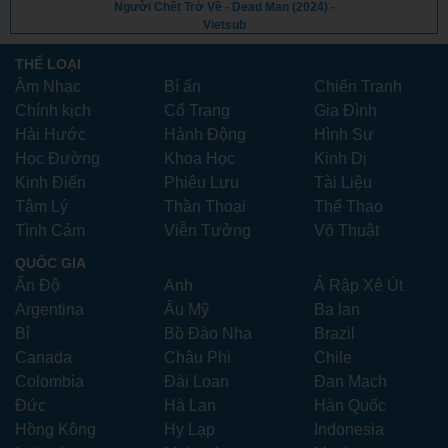
Người Chết Trở Về - Dead Man (2024) -
Vietsub
THỂ LOẠI
Âm Nhạc
Bí ẩn
Chiến Tranh
Chính kịch
Cổ Trang
Gia Đình
Hài Hước
Hành Động
Hình Sự
Học Đường
Khoa Học
Kinh Dị
Kinh Điển
Phiêu Lưu
Tài Liệu
Tâm Lý
Thần Thoại
Thể Thao
Tình Cảm
Viễn Tưởng
Võ Thuật
QUỐC GIA
Ấn Độ
Anh
Ả Rập Xê Út
Argentina
Âu Mỹ
Ba lan
Bỉ
Bồ Đào Nha
Brazil
Canada
Châu Phi
Chile
Colombia
Đài Loan
Đan Mạch
Đức
Hà Lan
Hàn Quốc
Hồng Kông
Hy Lạp
Indonesia