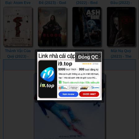
Bại: Atom Eve
Đế (2023) - God
(2022) - Bed
Đầu (2022) -
(Tập Đặc Biệt)
Is a Bullet
Rest (2022)
Ivanna (2022)
(2023) -
(2023)
Invincible: Atom
Eve (2023)
Thánh Vật Của
Khát Máu (2022)
Xương và Tro
Mặt Nạ Quỷ
Đóng QC
Quỷ (2023) -
- Blood (2022)
(2022) - Ash and
(2023) - The
Consecration
Bone (2022)
Ghost Within
PHIM NGẪU NHIÊN
(2023)
(2023)