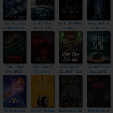
Came to
Gotham (2023)
Quái Vật Sông
Quái Vật Đen
Ma Lai Rút Ruột
Gangnam Thất
Mekong (2022) -
(2023) - The
2 (2023) -
Thủ (2023) -
The Lake (2022)
Black Demon
Inhuman Kiss 2
Gangnam
(2023)
(2023)
Zombie (2023)
Cơn Lũ Chết
Cơn Thịnh Nộ
Nam Mao Bắc
Lối Thoát Cuối
Chóc (2023) -
Từ Cõi Âm
Mã (2023) - Nan
Cùng (2023) -
The Flood
(2022) - The
Mao Bei Ma
Little Bone
(2023)
Accursed
(2023)
Lodge (2023)
(2022)
Bất Khả Chiến
Đạn Là Thượng
Bào Thai Quỷ Dị
Hồn Ma Không