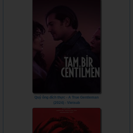
Quý ông đích thực - A True Gentleman
(2024) - Vietsub