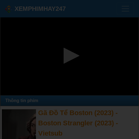
XEMPHIMHAY247
Thông tin phim
Gã Đồ Tể Boston (2023) -
Boston Strangler (2023) -
Vietsub