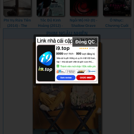
Phi Vụ Rửa Tiền
Tốc Độ Kinh
Ngôi Mộ Hờ (0) -
Ô Nhục:
(2014) - The
Hoàng (2012) -
Shallow Grave
Chương Cuối
Drop (2014)
Premium Rush
(0)
(2017) - Outrage
PHIM NGẪU NHIÊN
(2012)
Coda (2017)
Đóng QC