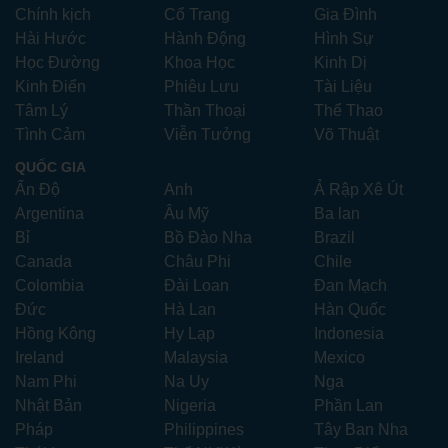
Chính kịch
Cổ Trang
Gia Đình
Hài Hước
Hành Động
Hình Sự
Học Đường
Khoa Học
Kinh Dị
Kinh Điển
Phiêu Lưu
Tài Liệu
Tâm Lý
Thần Thoại
Thể Thao
Tình Cảm
Viễn Tưởng
Võ Thuật
QUỐC GIA
Ấn Độ
Anh
Ả Rập Xê Út
Argentina
Âu Mỹ
Ba lan
Bỉ
Bồ Đào Nha
Brazil
Canada
Châu Phi
Chile
Colombia
Đài Loan
Đan Mạch
Đức
Hà Lan
Hàn Quốc
Hồng Kông
Hy Lạp
Indonesia
Ireland
Malaysia
Mexico
Nam Phi
Na Uy
Nga
Nhật Bản
Nigeria
Phần Lan
Pháp
Philippines
Tây Ban Nha