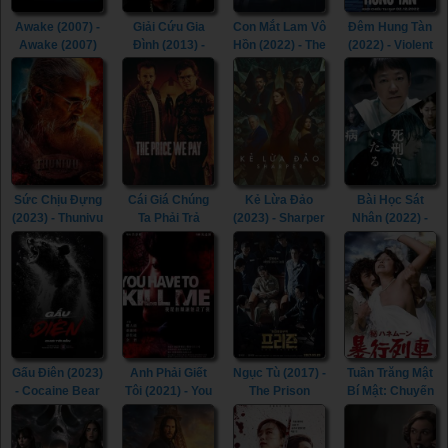
Awake (2007) -
Giải Cứu Gia
Con Mắt Lam Vô
Đêm Hung Tàn
Awake (2007)
Đình (2013) -
Hồn (2022) - The
(2022) - Violent
The Contractor
Pale Blue Eye
Night (2022)
(2013)
(2022)
Sức Chịu Đựng
Cái Giá Chúng
Kẻ Lừa Đảo
Bài Học Sát
(2023) - Thunivu
Ta Phải Trả
(2023) - Sharper
Nhân (2022) -
(2023)
(2023) - The
(2023)
Lesson in
Price We Pay
Murder (2022)
(2023)
Gấu Điên (2023)
Anh Phải Giết
Ngục Tù (2017) -
Tuần Trăng Mật
- Cocaine Bear
Tôi (2021) - You
The Prison
Bí Mật: Chuyến
(2023)
Have To Kill Me
(2017)
Tàu Cưỡng
(2021)
Hiếp (1977) -
Secret