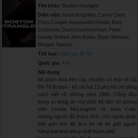
Tên khác:
Boston Strangler
Diễn viên:
Keira Knightley, Carrie Coon,
Chris Cooper, Alessandro Nivola, Rory
Cochrane, David Dastmalchian, Peter
Gerety, Robert John Burke, Ryan Winkles,
Morgan Spector
Thể loại:
Hình Sự
,
Bí Ẩn
Quốc gia:
Anh
Nội dung:
Bộ phim dựa trên câu chuyện có thật về Gã
Đồ Tể Boston - kẻ sát hại 13 phụ nữ chỉ bằng
cách siết cổ những năm 1960. Công đầu
trong vụ trọng án này phải kể đến nữ phóng
viên Loretta McLaughlin và Jean Cole,
những người đã thách thức chủ nghĩa phân
biệt giới tính để đưa tin về kẻ giết người
hàng loạt khét tiếng nhất thành phố.