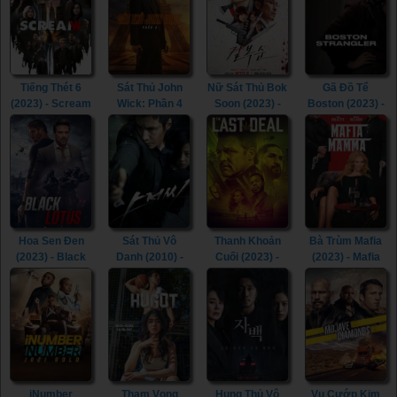
Honeymoon:
Assault Train
(1977)
Tiếng Thét 6
Sát Thủ John
Nữ Sát Thủ Bok
Gã Đồ Tể
(2023) - Scream
Wick: Phần 4
Soon (2023) -
Boston (2023) -
VI (2023)
(2023) - John
Kill Boksoon
Boston
Wick: Chapter 4
(2023)
Strangler (2023)
(2023)
Hoa Sen Đen
Sát Thủ Vô
Thanh Khoản
Bà Trùm Mafia
(2023) - Black
Danh (2010) -
Cuối (2023) -
(2023) - Mafia
Lotus (2023)
The Man from
The Last Deal
Mamma (2023)
Nowhere (2010)
(2023)
iNumber
Tham Vọng
Hung Thủ Vô
Vụ Cướp Kim