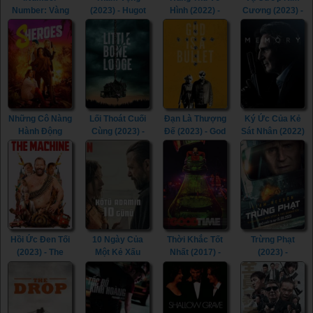
Number: Vàng
(2023) - Hugot
Hình (2022) -
Cương (2023) -
Johannesburg
(2023)
Confession
Mojave
(2023) -
(2022)
Diamonds
iNumber
(2023)
Number: Jozi
Gold (2023)
Những Cô Nàng
Lối Thoát Cuối
Đạn Là Thượng
Ký Ức Của Kẻ
Hành Động
Cùng (2023) -
Đế (2023) - God
Sát Nhân (2022)
(2023) -
Little Bone
Is a Bullet
- Memory (2022)
Sheroes (2023)
Lodge (2023)
(2023)
Hồi Ức Đen Tối
10 Ngày Của
Thời Khắc Tốt
Trừng Phạt
(2023) - The
Một Kẻ Xấu
Nhất (2017) -
(2023) -
Machine (2023)
(2023) - 10 Days
Good Time
Retribution
of a Bad Man
(2017)
(2023)
(2023)