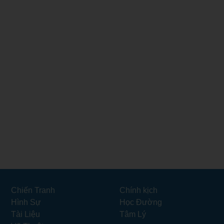
Chiến Tranh
Chính kịch
Hình Sự
Học Đường
Tài Liệu
Tâm Lý