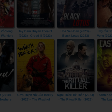
 Vô Song
Tay Đấm Huyền Thoại 3
Hoa Sen Đen (2023) -
Người Dơ
y Warriors
(2023) - Creed III (2023)
Black Lotus (2023)
Vong (202
Doom T
Goth
 (2010) -
Cơn Thịnh Nộ Của Becky
Nghi Thức Tử Thần (2023)
Thanh Kho
 Nowhere
(2023) - The Wrath of
- The Ritual Killer (2023)
The Las
Becky (2023)