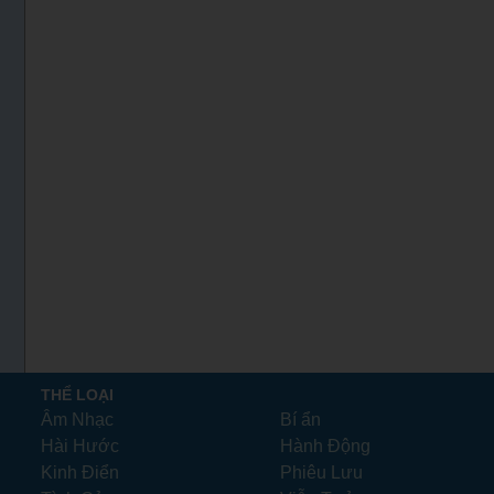
THỂ LOẠI
Âm Nhạc
Bí ẩn
Hài Hước
Hành Động
Kinh Điển
Phiêu Lưu