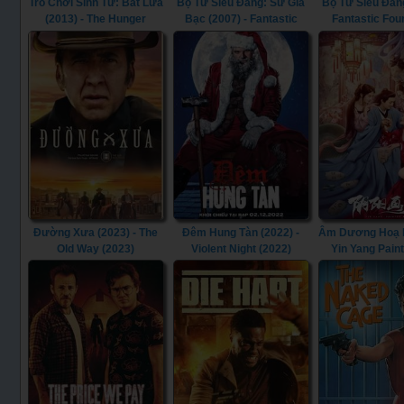
Trò Chơi Sinh Tử: Bắt Lửa
Bộ Tứ Siêu Đẳng: Sứ Giả
Bộ Tứ Siêu Đẳng
(2013) - The Hunger
Bạc (2007) - Fantastic
Fantastic Fou
Games: Catching Fire
Four: Rise of the Silver
(2013)
Surfer (2007)
Đường Xưa (2023) - The
Đêm Hung Tàn (2022) -
Âm Dương Hoạ Bì
Old Way (2023)
Violent Night (2022)
Yin Yang Pain
(2022)