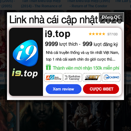
 (2005) -
Tân Thần Điêu Đại Hiệp
Thần Điêu Đại Hiệp (1995)
The Lair (
r (2005)
(2014) - The Romance of
- Return of The Condor
the Condor Heroes (2014)
Heroes (1995)
Đóng QC
 (2022) -
Thâm Hải Đại Ngư (2023) -
Waltair Veerayya (2023) -
Sức Chịu
ted Skin
Monster of The Deep
Waltair Veerayya (2023)
Thun
(2023)