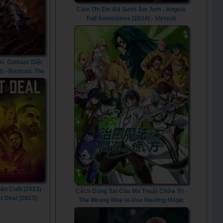
Cảm Ơn Em Đã Sưởi Ấm Anh - Angels
Fall Sometimes (2024) - Vietsub
i: Gotham Diệt
3) - Batman: The
hat Came to
am (2023)
ản Cuối (2023) -
Cách Dùng Sai Của Ma Thuật Chữa Trị -
t Deal (2023)
The Wrong Way to Use Healing Magic
(2024) - Vietsub