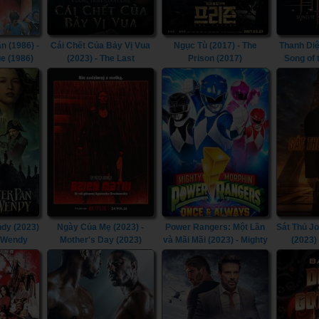
n (1986) -
Cái Chết Của Bảy Vị Vua
Ngục Tù (2017) - The
Thanh Diệ
e (1986)
(2023) - The Last
Prison (2017)
Song of
Kingdom: Seven Kings
Must Die (2023)
dy (2023)
Ngày Của Mẹ (2023) -
Power Rangers: Một Lần
Sát Thủ J
& Wendy
Mother's Day (2023)
và Mãi Mãi (2023) - Mighty
(2023)
Morphin Power Rangers:
Chapt
Once & Always (2023)