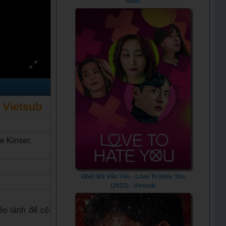
Minh
- Vietsub
e Kinser,
Ghét Mà Vẫn Yêu - Love To Hate You
(2023) - Vietsub
hẻo lánh để cố