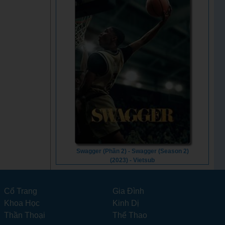
Swagger (Phần 2) - Swagger (Season 2)
(2023) - Vietsub
Cổ Trang
Gia Đình
Khoa Học
Kinh Dị
Thần Thoại
Thể Thao