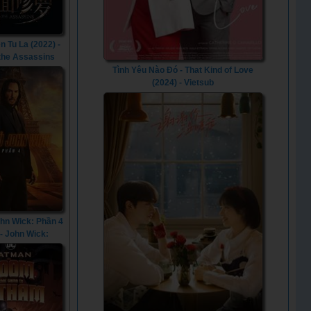
n Tu La (2022) -
 the Assassins
(2022)
Tình Yêu Nào Đó - That Kind of Love
(2024) - Vietsub
ohn Wick: Phần 4
 - John Wick:
er 4 (2023)