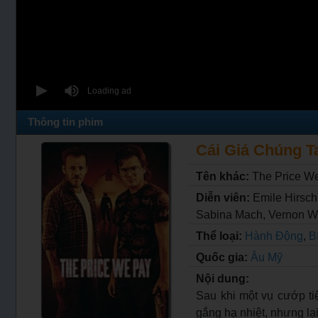
Thông tin phim
Cái Giá Chúng Ta
Tên khác:
The Price W
Diễn viên:
Emile Hirsch
Sabina Mach, Vernon We
Thể loại:
Hành Động
,
Bi
Quốc gia:
Âu Mỹ
Nội dung:
Sau khi một vụ cướp tiệ
gắng hạ nhiệt, nhưng lạ