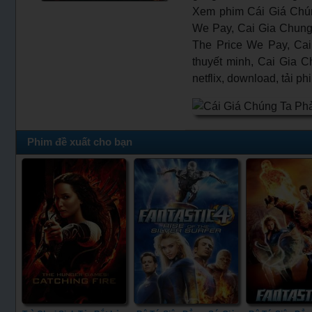
Xem phim Cái Giá Chún
We Pay, Cai Gia Chung T
The Price We Pay, Cai
thuyết minh, Cai Gia C
netflix, download, tải p
Phim đề xuất cho bạn