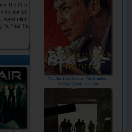
him The Price
n bo, trọn bộ,
 thuyet minh,
g Ta Phai Tra
Túy Hậu Nhất Quyền - The Drunken
Prodigy (2024) - Vietsub