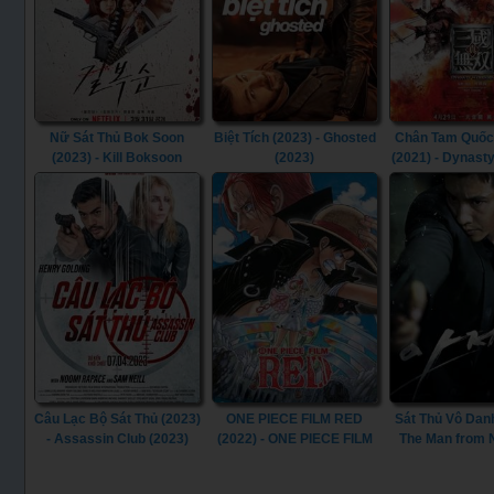
Nữ Sát Thủ Bok Soon
Biệt Tích (2023) - Ghosted
Chân Tam Quốc
(2023) - Kill Boksoon
(2023)
(2021) - Dynast
(2023)
(2021)
Câu Lạc Bộ Sát Thủ (2023)
ONE PIECE FILM RED
Sát Thủ Vô Danh
- Assassin Club (2023)
(2022) - ONE PIECE FILM
The Man from
RED (2022)
(2010)