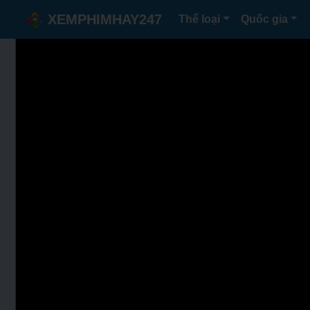
XEMPHIMHAY247
Thể loại
Quốc gia