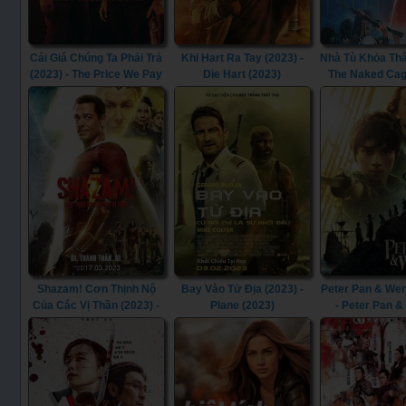
Cái Giá Chúng Ta Phải Trả
Khi Hart Ra Tay (2023) -
Nhà Tù Khỏa Thâ
(2023) - The Price We Pay
Die Hart (2023)
The Naked Cag
(2023)
Shazam! Cơn Thịnh Nộ
Bay Vào Tử Địa (2023) -
Peter Pan & Wen
Của Các Vị Thần (2023) -
Plane (2023)
- Peter Pan 
Shazam! Fury of the Gods
(2023)
(2023)