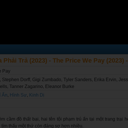
 Phải Trả (2023) - The Price We Pay (2023) 
e Pay
, Stephen Dorff, Gigi Zumbado, Tyler Sanders, Erika Ervin, Jess
lls, Tanner Zagarino, Eleanor Burke
́ Ẩn
,
Hình Sự
,
Kinh Dị
m cầm đồ thất bại, hai tên tội phạm trú ẩn tại một trang trại 
i tìm thấy một thứ còn đáng sợ hơn nhiều.