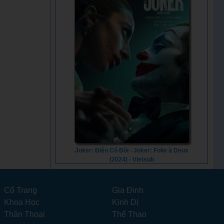
Joker: Điên Có Đôi - Joker: Folie à Deux
(2024) - Vietsub
Cổ Trang
Gia Đình
Khoa Học
Kinh Dị
Thần Thoại
Thể Thao