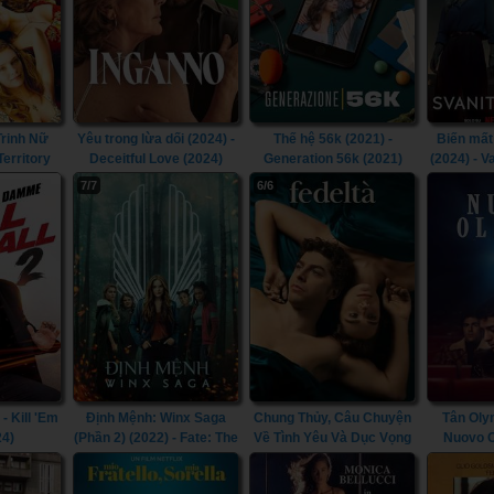
Trinh Nữ
Yêu trong lừa dối (2024) -
Thế hệ 56k (2021) -
Biến mấ
Territory
Deceitful Love (2024)
Generation 56k (2021)
(2024) - V
Nig
7/7
6/6
- Kill 'Em
Định Mệnh: Winx Saga
Chung Thủy, Câu Chuyện
Tân Oly
24)
(Phần 2) (2022) - Fate: The
Về Tình Yêu Và Dục Vọng
Nuovo O
Winx Saga (Season 2)
(2022) - Devotion, a Story
(2022)
of Love and Desire (2022)