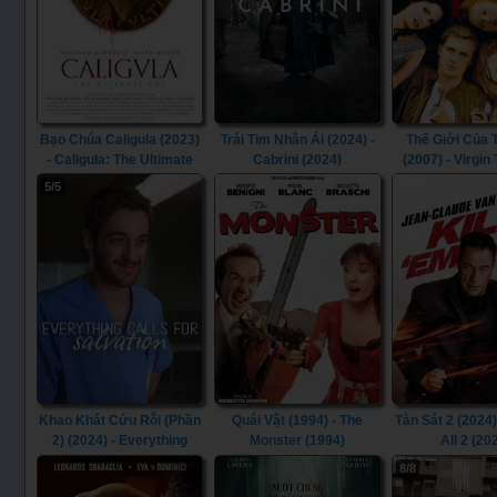
Bạo Chúa Caligula (2023)
Trái Tim Nhân Ái (2024) -
Thế Giới Của 
- Caligula: The Ultimate
Cabrini (2024)
(2007) - Virgin 
Cut (2023)
(2007)
5/5
Khao Khát Cứu Rỗi (Phần
Quái Vật (1994) - The
Tàn Sát 2 (2024) 
2) (2024) - Everything
Monster (1994)
All 2 (20
Calls for Salvation
8/8
(Season 2) (2024)