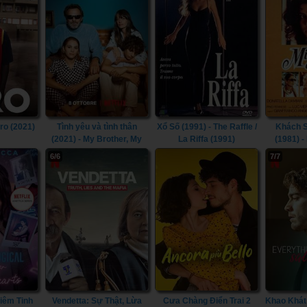
ero (2021)
Tình yêu và tình thân
Xổ Số (1991) - The Raffle /
Khách 
(2021) - My Brother, My
La Riffa (1991)
(1981) -
Sister (2021)
6/6
7/7
iêm Tinh
Vendetta: Sự Thật, Lừa
Cưa Chàng Điển Trai 2
Khao Khát