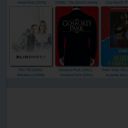
- Hotel Fear (1978)
(1986) - The Devil's Honey
Cho Người Th
(1986)
(Phần 1) (202
Astrological G
Broken Hearts (
(2021)
Tăm Tối (2008) -
Gosford Park (2001) -
Thiên Thần Tội Lỗ
Blindness (2008)
Gosford Park (2001)
Arabella Blac
(1989)