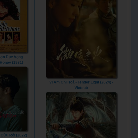
Sạn Dục Vọng
 Honey (1981)
Vi Ám Chi Hoả - Tender Light (2024) -
Vietsub
 Cứu Rỗi (2022)