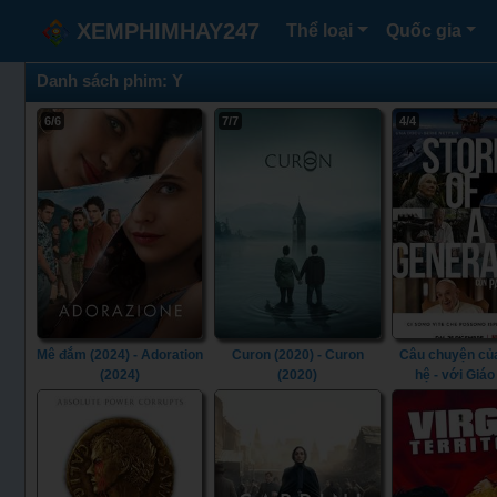
XEMPHIMHAY247
Thể loại
Quốc gia
Danh sách phim: Y
6/6
7/7
4/4
Mê đắm (2024) - Adoration
Curon (2020) - Curon
Câu chuyện của
(2024)
(2020)
hệ - với Giá
Francis (2021) - 
a Generation - 
Francis (2