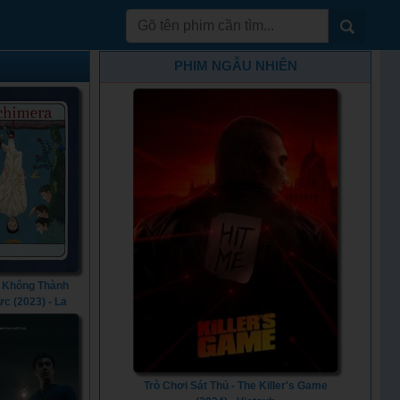
PHIM NGẪU NHIÊN
 Không Thành
c (2023) - La
era (2023)
Trò Chơi Sát Thủ - The Killer's Game