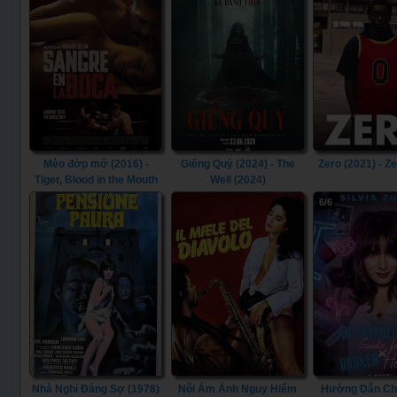
Mèo đớp mỡ (2016) -
Giếng Quỷ (2024) - The
Zero (2021) - Z
Tiger, Blood in the Mouth
Well (2024)
(2016)
6/6
Nhà Nghỉ Đáng Sợ (1978)
Nỗi Ám Ảnh Nguy Hiểm
Hướng Dẫn Ch