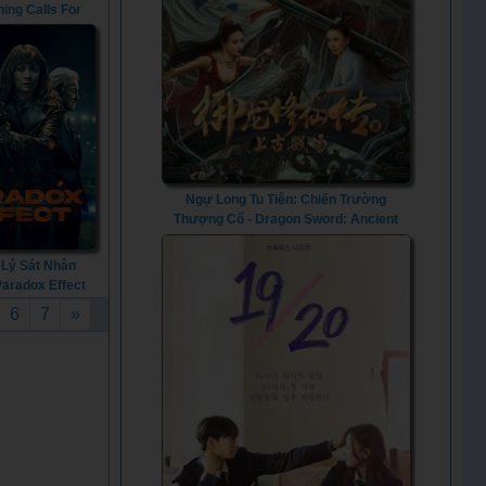
hing Calls For
tion (2022)
Ngự Long Tu Tiên: Chiến Trường
Thượng Cổ - Dragon Sword: Ancient
Battlefield (2023) - Vietsub
 Lý Sát Nhân
Paradox Effect
(2024)
6
7
»