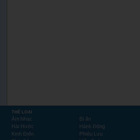
THỂ LOẠI
Âm Nhạc
Bí ẩn
Hài Hước
Hành Động
Kinh Điển
Phiêu Lưu