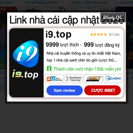
ất Tình
Dối Và Mafia (2021) -
(2021) - Still Out of My
- Everyt
1) - An
Vendetta: Truth, Lies And
League (2021)
Salva
uide For
The Mafia (2021)
Đóng QC
Season 1)
i (1989) -
Nữ Tu Tội Lỗi (1974) - The
My Carpathian Grandpa
Nghịch
k Angel
Sinful Nuns of Saint
(2023) - My Carpathian
(2024) - 
Valentine (1974)
Grandpa (2023)
1
2
3
4
5