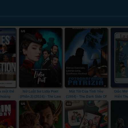
6/6
 một thế
Nữ Luật Sư Lidia Poët
Mặt Tối Của Tình Yêu
Giấc Mơ
o hoàng
(Phần 2) (2024) - The Law
(1984) - The Dark Side Of
Hiện Thự
Stories of
According to Lidia Poët
Love (1984)
Chim
6/6
8/8
with Pope
(Season 2) (2024)
021)