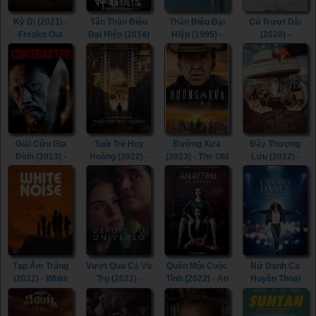
Kỳ Dị (2021) -
Tân Thần Điêu
Thần Điêu Đại
Cú Trượt Dài
Freaks Out
Đại Hiệp (2014)
Hiệp (1995) -
(2020) -
(2021)
- The Romance
Return of The
Spinning Out
of the Condor
Condor Heroes
(2020)
Heroes (2014)
(1995)
Giải Cứu Gia
Tuổi Trẻ Huy
Đường Xưa
Đáy Thượng
Đình (2013) -
Hoàng (2022) -
(2023) - The Old
Lưu (2022) -
The Contractor
The Fabelmans
Way (2023)
Triangle of
(2013)
(2022)
Sadness (2022)
Tạp Âm Trắng
Vượt Qua Cả Vũ
Quên Một Cuộc
Nữ Danh Ca
(2022) - White
Trụ (2022) -
Tình (2022) - An
Huyền Thoại
Noise (2022)
Beyond the
Affair to Forget
(2022) - Whitney
Universe (2022)
(2022)
Houston: I