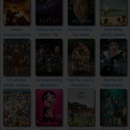
Wanna Dance
with Somebody
(2022)
Waltair
Những Con Thú
Béo Phì (2022) -
Rám Nắng
Veerayya (2023)
(2022) - The
The Whale
(2016) - Suntan
- Waltair
Beasts (2022)
(2022)
(2016)
Veerayya (2023)
Kẻ Lừa Đảo
Lữ Đoàn Đường
Kiệt Tác Của Vẻ
Bài Học Sát
(2023) - Sharper
Sắt (2021) -
Đẹp (2017) -
Nhân (2022) -
(2023)
Railway Heroes
Picture of
Lesson in
(2021)
Beauty (2017)
Murder (2022)