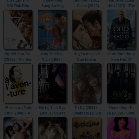
Đưa Em Tìm
Căn Phòng
Tình Bạn (2022)
Tam Tuyến Luân
Mối Tình Đầu
Sung Sướng
- Close (2022)
Hồi (2023) - The
(2022) - Life Is
(2015) - In the
River (2023)
Beautiful (2022)
Room (2015)
Người Con Trai
Nhà Tù Khỏa
Huyền thoại và
Otto: Bác Hàng
(2022) - The Son
Thân (1986) -
Con bướm
Xóm Khó Ở
(2022)
The Naked
(2023) - The
(2022) - A Man
Cage (1986)
Legend &
Called Otto
Butterfly (2023)
(2022)
Phiêu Lưu Tình
Nô Lệ Tình Dục
Tri Kỷ (2023) -
Thanh Diện Tu
Dục (2008) - À
(2013) - Sweet
Soulmate (2023)
La (2022) - Song
l’aventure
Whip (2013)
of the
(2008)
Assassins
(2022)