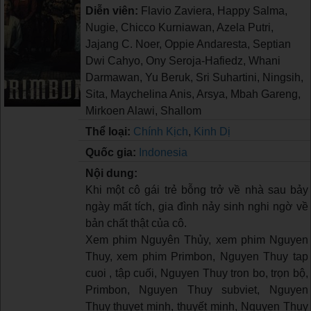
Diễn viên:
Flavio Zaviera, Happy Salma,
Nugie, Chicco Kurniawan, Azela Putri,
Jajang C. Noer, Oppie Andaresta, Septian
Dwi Cahyo, Ony Seroja-Hafiedz, Whani
Darmawan, Yu Beruk, Sri Suhartini, Ningsih,
Sita, Maychelina Anis, Arsya, Mbah Gareng,
Mirkoen Alawi, Shallom
Thể loại:
Chính Kịch
,
Kinh Dị
Quốc gia:
Indonesia
Nội dung:
Khi một cô gái trẻ bỗng trở về nhà sau bảy
ngày mất tích, gia đình nảy sinh nghi ngờ về
bản chất thật của cô.
Xem phim Nguyên Thủy, xem phim Nguyen
Thuy, xem phim Primbon, Nguyen Thuy tap
cuoi , tập cuối, Nguyen Thuy tron bo, trọn bộ,
Primbon, Nguyen Thuy subviet, Nguyen
Thuy thuyet minh, thuyết minh, Nguyen Thuy