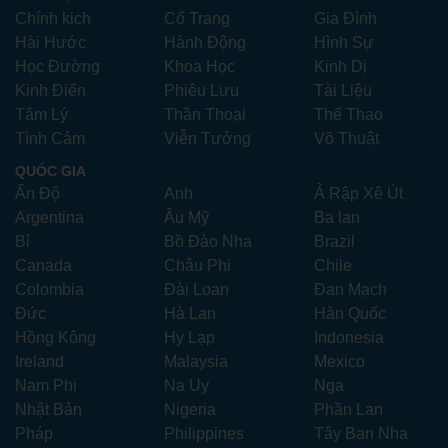
Chính kịch
Cổ Trang
Gia Đình
Hài Hước
Hành Động
Hình Sự
Học Đường
Khoa Học
Kinh Dị
Kinh Điển
Phiêu Lưu
Tài Liệu
Tâm Lý
Thần Thoại
Thể Thao
Tình Cảm
Viễn Tưởng
Võ Thuật
QUỐC GIA
Ấn Độ
Anh
Ả Rập Xê Út
Argentina
Âu Mỹ
Ba lan
Bỉ
Bồ Đào Nha
Brazil
Canada
Châu Phi
Chile
Colombia
Đài Loan
Đan Mạch
Đức
Hà Lan
Hàn Quốc
Hồng Kông
Hy Lạp
Indonesia
Ireland
Malaysia
Mexico
Nam Phi
Na Uy
Nga
Nhật Bản
Nigeria
Phần Lan
Pháp
Philippines
Tây Ban Nha