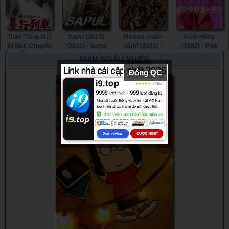
Tuần Trăng Mật
Sapul (2023)
Mexico muôn
Rèm Hồng
Bí Mật: Chuyến
(2023) - Sapul
năm! (2023) -
(1982) - Pink
Tàu Cưỡng
(2023) (2023)
¡Que Viva
Curtain (1982)
PHIM NGẪU NHIÊN
Hiếp (1977) -
México! (2023)
Đóng QC
Secret
Honeymoon:
Assault Train
(1977)