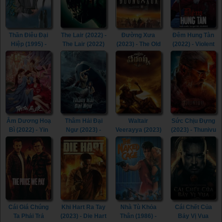
(2007)
Thần Điêu Đại
The Lair (2022) -
Đường Xưa
Đêm Hung Tàn
Hiệp (1995) -
The Lair (2022)
(2023) - The Old
(2022) - Violent
Return of The
Way (2023)
Night (2022)
Condor Heroes
(1995)
Âm Dương Hoạ
Thâm Hải Đại
Waltair
Sức Chịu Đựng
Bì (2022) - Yin
Ngư (2023) -
Veerayya (2023)
(2023) - Thunivu
Yang Painted
Monster of The
- Waltair
(2023)
Skin (2022)
Deep (2023)
Veerayya (2023)
Cái Giá Chúng
Khi Hart Ra Tay
Nhà Tù Khỏa
Cái Chết Của
Ta Phải Trả
(2023) - Die Hart
Thân (1986) -
Bảy Vị Vua