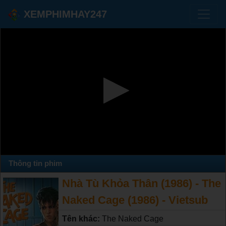
XEMPHIMHAY247
Thông tin phim
Nhà Tù Khỏa Thân (1986) - The
Naked Cage (1986) - Vietsub
Tên khác:
The Naked Cage