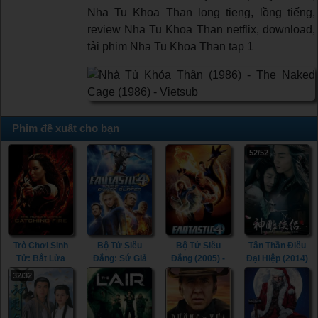
Nha Tu Khoa Than long tieng, lồng tiếng,
review Nha Tu Khoa Than netflix, download,
tải phim Nha Tu Khoa Than tap 1
Phim đề xuất cho bạn
52/52
Trò Chơi Sinh
Bộ Tứ Siêu
Bộ Tứ Siêu
Tân Thần Điêu
Tử: Bắt Lửa
Đẳng: Sứ Giả
Đẳng (2005) -
Đại Hiệp (2014)
(2013) - The
Bạc (2007) -
Fantastic Four
- The Romance
32/32
Hunger Games:
Fantastic Four:
(2005)
of the Condor
Catching Fire
Rise of the
Heroes (2014)
(2013)
Silver Surfer