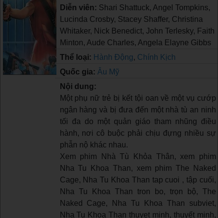
Diễn viên:
Shari Shattuck, Angel Tompkins,
Lucinda Crosby, Stacey Shaffer, Christina
Whitaker, Nick Benedict, John Terlesky, Faith
Minton, Aude Charles, Angela Elayne Gibbs
Thể loại:
Hành Động
,
Chính Kịch
Quốc gia:
Âu Mỹ
Nội dung:
Một phụ nữ trẻ bị kết tội oan về một vụ cướp
ngân hàng và bị đưa đến một nhà tù an ninh
tối đa do một quản giáo tham nhũng điều
hành, nơi cô buộc phải chịu đựng nhiều sự
phẫn nộ khác nhau.
Xem phim Nhà Tù Khỏa Thân, xem phim
Nha Tu Khoa Than, xem phim The Naked
Cage, Nha Tu Khoa Than tap cuoi , tập cuối,
Nha Tu Khoa Than tron bo, trọn bộ, The
Naked Cage, Nha Tu Khoa Than subviet,
Nha Tu Khoa Than thuyet minh, thuyết minh,