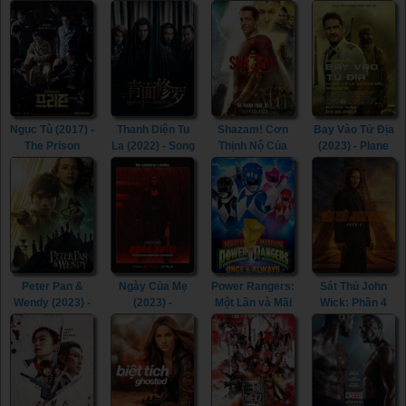
(2023) - The
(2023)
The Naked
(2023) - The
Price We Pay
Cage (1986)
Last Kingdom:
(2023)
Seven Kings
Must Die (2023)
Ngục Tù (2017) -
Thanh Diện Tu
Shazam! Cơn
Bay Vào Tử Địa
The Prison
La (2022) - Song
Thịnh Nộ Của
(2023) - Plane
(2017)
of the
Các Vị Thần
(2023)
Assassins
(2023) -
(2022)
Shazam! Fury of
the Gods (2023)
Peter Pan &
Ngày Của Mẹ
Power Rangers:
Sát Thủ John
Wendy (2023) -
(2023) -
Một Lần và Mãi
Wick: Phần 4
Peter Pan &
Mother's Day
Mãi (2023) -
(2023) - John
Wendy (2023)
(2023)
Mighty Morphin
Wick: Chapter 4
Power Rangers:
(2023)
Once & Always
(2023)