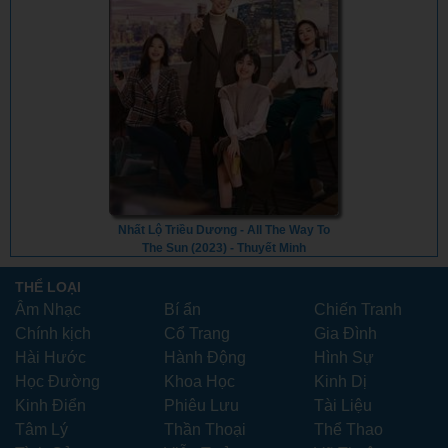
Nhất Lộ Triều Dương - All The Way To
The Sun (2023) - Thuyết Minh
THỂ LOẠI
Âm Nhạc
Bí ẩn
Chiến Tranh
Chính kịch
Cổ Trang
Gia Đình
Hài Hước
Hành Động
Hình Sự
Học Đường
Khoa Học
Kinh Dị
Kinh Điển
Phiêu Lưu
Tài Liệu
Tâm Lý
Thần Thoại
Thể Thao