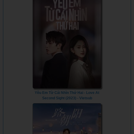
Yêu Em Từ Cái Nhìn Thứ Hai - Love At
Second Sight (2023) - Vietsub