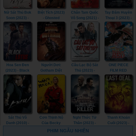
Nữ Sát Thủ Bok
Biệt Tích (2023)
Chân Tam Quốc
Tay Đấm Huyền
Soon (2023) -
- Ghosted
Vô Song (2021) -
Thoại 3 (2023) -
Kill Boksoon
(2023)
Dynasty
Creed III (2023)
(2023)
Warriors (2021)
Hoa Sen Đen
Người Dơi:
Câu Lạc Bộ Sát
ONE PIECE
(2023) - Black
Gotham Diệt
Thủ (2023) -
FILM RED
Lotus (2023)
Vong (2023) -
Assassin Club
(2022) - ONE
Batman: The
(2023)
PIECE FILM
Doom That
RED (2022)
Came to
Gotham (2023)
Sát Thủ Vô
Cơn Thịnh Nộ
Nghi Thức Tử
Thanh Khoản
Danh (2010) -
Của Becky
Thần (2023) -
Cuối (2023) -
The Man from
(2023) - The
The Ritual Killer
The Last Deal
PHIM NGẪU NHIÊN
Nowhere (2010)
Wrath of Becky
(2023)
(2023)