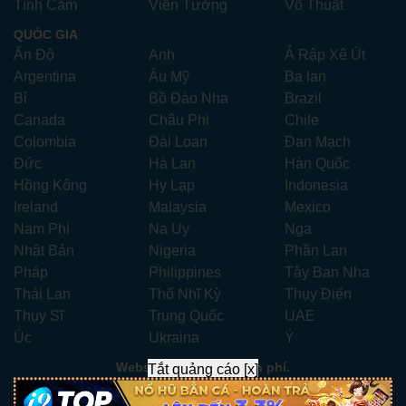
Tình Cảm
Viễn Tưởng
Võ Thuật
QUỐC GIA
Ấn Độ
Anh
Ả Rập Xê Út
Argentina
Âu Mỹ
Ba lan
Bỉ
Bồ Đào Nha
Brazil
Canada
Châu Phi
Chile
Colombia
Đài Loan
Đan Mạch
Đức
Hà Lan
Hàn Quốc
Hồng Kông
Hy Lạp
Indonesia
Ireland
Malaysia
Mexico
Nam Phi
Na Uy
Nga
Nhật Bản
Nigeria
Phần Lan
Pháp
Philippines
Tây Ban Nha
Thái Lan
Thổ Nhĩ Kỳ
Thụy Điển
Thụy Sĩ
Trung Quốc
UAE
Úc
Ukraina
Ý
Website xem phim miễn phí.
Tắt quảng cáo [x]
Liên hệ:
xemphimhay247.com@gmail.com
- Telegram:
ad247