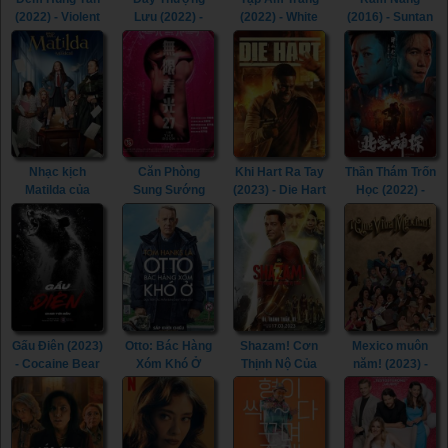
(2022) - Violent
Lưu (2022) -
(2022) - White
(2016) - Suntan
Night (2022)
Triangle of
Noise (2022)
(2016)
Sadness (2022)
Nhạc kịch
Căn Phòng
Khi Hart Ra Tay
Thần Thám Trốn
Matilda của
Sung Sướng
(2023) - Die Hart
Học (2022) -
Roald Dahl
(2015) - In the
(2023)
Detective Chen
(2022) - Roald
Room (2015)
(2022)
Dahl's Matilda
the Musical
(2022)
Gấu Điên (2023)
Otto: Bác Hàng
Shazam! Cơn
Mexico muôn
- Cocaine Bear
Xóm Khó Ở
Thịnh Nộ Của
năm! (2023) -
(2023)
(2022) - A Man
Các Vị Thần
¡Que Viva
Called Otto
(2023) -
México! (2023)
(2022)
Shazam! Fury of
the Gods (2023)