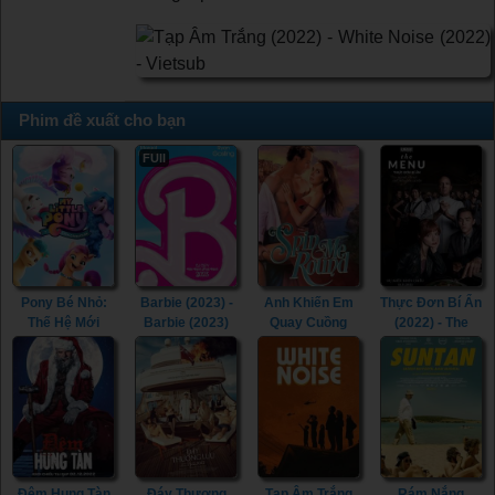
Phim đề xuất cho bạn
FUll
Pony Bé Nhỏ:
Barbie (2023) -
Anh Khiến Em
Thực Đơn Bí Ẩn
Thế Hệ Mới
Barbie (2023)
Quay Cuồng
(2022) - The
(2021) - My
(2022) - Spin Me
Menu (2022)
Little Pony: A
Round (2022)
New Generation
(2021)
Đêm Hung Tàn
Đáy Thượng
Tạp Âm Trắng
Rám Nắng