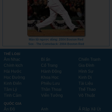
Màn lội ngược dòng: 2004 Boston Red
Sox - The Comeback: 2004 Boston Red
Sox (2024) - Vietsub
THỂ LOẠI
Âm Nhạc
Bí ẩn
Chiến Tranh
Chính kịch
Cổ Trang
Gia Đình
Hài Hước
Hành Động
Hình Sự
Học Đường
Khoa Học
Kinh Dị
Kinh Điển
Phiêu Lưu
Tài Liệu
Tâm Lý
Thần Thoại
Thể Thao
Tình Cảm
Viễn Tưởng
Võ Thuật
QUỐC GIA
Ấn Độ
Anh
Ả Rập Xê Út