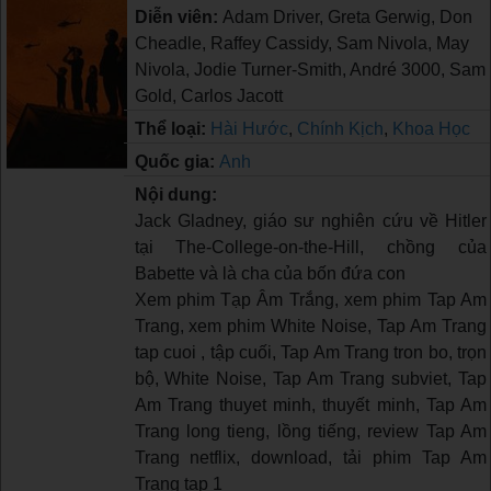
Diễn viên:
Adam Driver, Greta Gerwig, Don
Cheadle, Raffey Cassidy, Sam Nivola, May
Nivola, Jodie Turner-Smith, André 3000, Sam
Gold, Carlos Jacott
Thể loại:
Hài Hước
,
Chính Kịch
,
Khoa Học
Quốc gia:
Anh
Nội dung:
Jack Gladney, giáo sư nghiên cứu về Hitler
tại The-College-on-the-Hill, chồng của
Babette và là cha của bốn đứa con
Xem phim Tạp Âm Trắng, xem phim Tap Am
Trang, xem phim White Noise, Tap Am Trang
tap cuoi , tập cuối, Tap Am Trang tron bo, trọn
bộ, White Noise, Tap Am Trang subviet, Tap
Am Trang thuyet minh, thuyết minh, Tap Am
Trang long tieng, lồng tiếng, review Tap Am
Trang netflix, download, tải phim Tap Am
Trang tap 1