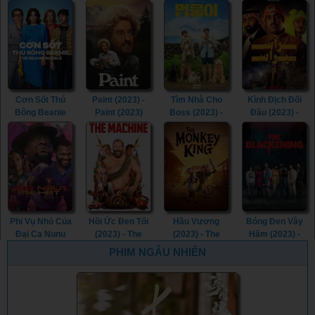
Margaret (2023)
Childe (2023)
(2023) -
Love Tactics 2
- Are You There
Sheroes (2023)
(2023)
God? It’s Me,
Margaret.
(2023)
Cơn Sốt Thú
Paint (2023) -
Tìm Nhà Cho
Kình Địch Đối
Bông Beanie
Paint (2023)
Boss (2023) -
Đầu (2023) -
(2023) - The
My Heart Puppy
Head to Head
Beanie Bubble
(2023)
(2023)
(2023)
Phi Vụ Nhỏ Của
Hồi Ức Đen Tối
Hầu Vương
Bóng Đen Vây
Đại Ca Nunu
(2023) - The
(2023) - The
Hãm (2023) -
(2023) - Big
Machine (2023)
Monkey King
The Blackening
PHIM NGẪU NHIÊN
Nunu's Little
(2023)
(2023)
Heist (2023)