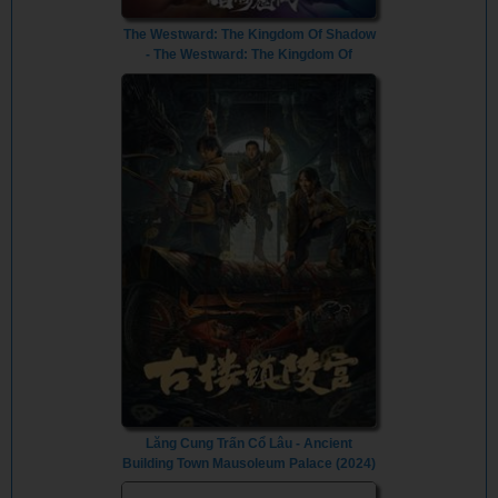
The Westward: The Kingdom Of Shadow
- The Westward: The Kingdom Of
Shadow (2023) - Vietsub
Lăng Cung Trấn Cổ Lâu - Ancient
Building Town Mausoleum Palace (2024)
- Vietsub