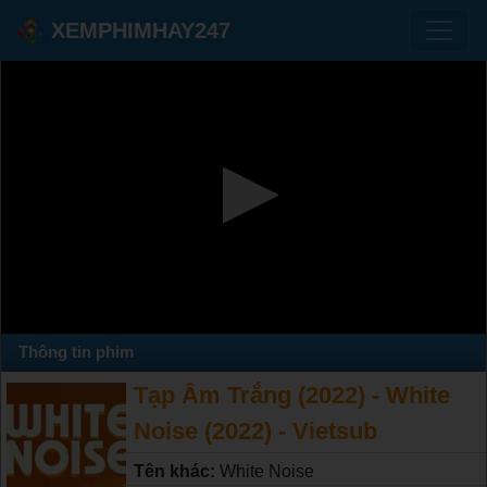
XEMPHIMHAY247
Thông tin phim
Tạp Âm Trắng (2022) - White
Noise (2022) - Vietsub
Tên khác:
White Noise