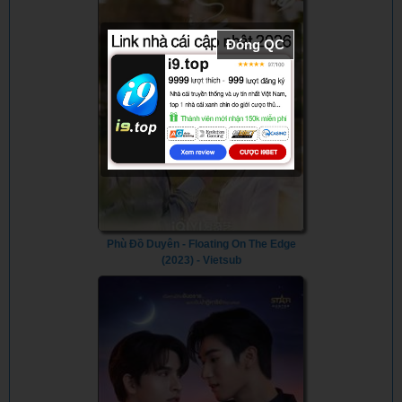
Đóng QC
Phù Đồ Duyên - Floating On The Edge
(2023) - Vietsub