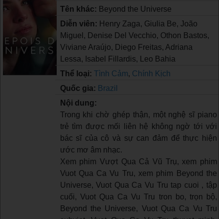
Tên khác:
Beyond the Universe
Diễn viên:
Henry Zaga, Giulia Be, João
Miguel, Denise Del Vecchio, Othon Bastos,
Viviane Araújo, Diego Freitas, Adriana
Lessa, Isabel Fillardis, Leo Bahia
Thể loại:
Tình Cảm
,
Chính Kịch
Quốc gia:
Brazil
Nội dung:
Trong khi chờ ghép thận, một nghệ sĩ piano
trẻ tìm được mối liên hệ không ngờ tới với
bác sĩ của cô và sự can đảm để thực hiện
ước mơ âm nhạc.
Xem phim Vượt Qua Cả Vũ Trụ, xem phim
Vuot Qua Ca Vu Tru, xem phim Beyond the
Universe, Vuot Qua Ca Vu Tru tap cuoi , tập
cuối, Vuot Qua Ca Vu Tru tron bo, trọn bộ,
Beyond the Universe, Vuot Qua Ca Vu Tru