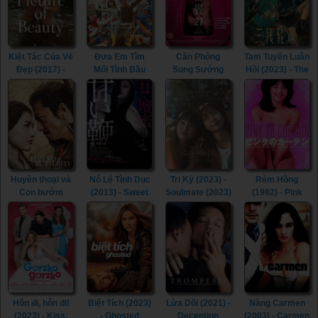
Kiệt Tác Của Vẻ
Đưa Em Tìm
Căn Phòng
Tam Tuyến Luân
Đẹp (2017) -
Mối Tình Đầu
Sung Sướng
Hồi (2023) - The
Picture of
(2022) - Life Is
(2015) - In the
River (2023)
Beauty (2017)
Beautiful (2022)
Room (2015)
Huyền thoại và
Nô Lệ Tình Dục
Tri Kỷ (2023) -
Rèm Hồng
Con bướm
(2013) - Sweet
Soulmate (2023)
(1982) - Pink
(2023) - The
Whip (2013)
Curtain (1982)
Legend &
Butterfly (2023)
Hôn đi, hôn đi!
Biệt Tích (2023)
Lừa Dối (2021) -
Nàng Carmen
(2023) - Kiss,
- Ghosted
Deception
(2003) - Carmen