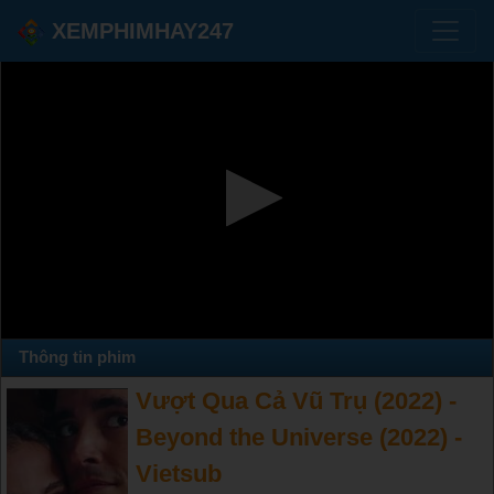
XEMPHIMHAY247
Thông tin phim
Vượt Qua Cả Vũ Trụ (2022) -
Beyond the Universe (2022) -
Vietsub