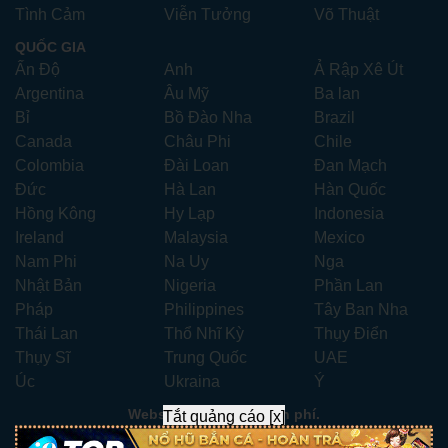
Tình Cảm
Viễn Tưởng
Võ Thuật
QUỐC GIA
Ấn Độ
Anh
Ả Rập Xê Út
Argentina
Âu Mỹ
Ba lan
Bỉ
Bồ Đào Nha
Brazil
Canada
Châu Phi
Chile
Colombia
Đài Loan
Đan Mạch
Đức
Hà Lan
Hàn Quốc
Hồng Kông
Hy Lạp
Indonesia
Ireland
Malaysia
Mexico
Nam Phi
Na Uy
Nga
Nhật Bản
Nigeria
Phần Lan
Pháp
Philippines
Tây Ban Nha
Thái Lan
Thổ Nhĩ Kỳ
Thụy Điển
Thụy Sĩ
Trung Quốc
UAE
Úc
Ukraina
Ý
Website xem phim miễn phí.
Tắt quảng cáo [x]
Liên hệ:
xemphimhay247.com@gmail.com
- Telegram: