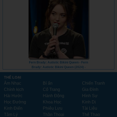
Fern Brady: Autistic Bikini Queen - Fern
Brady: Autistic Bikini Queen (2024) -
Vietsub
THỂ LOẠI
Âm Nhạc
Bí ẩn
Chiến Tranh
Chính kịch
Cổ Trang
Gia Đình
Hài Hước
Hành Động
Hình Sự
Học Đường
Khoa Học
Kinh Dị
Kinh Điển
Phiêu Lưu
Tài Liệu
Tâm Lý
Thần Thoại
Thể Thao