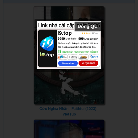
Tale (2014)
(2016)
(2006)
Đóng QC
Cửu Nghĩa Nhân - Faithful (2023) -
Vietsub