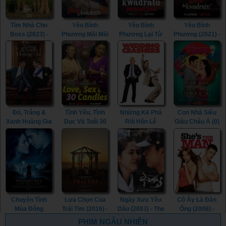
Tìm Nhà Cho
Yêu Bình
Yêu Bình
Yêu Bình
Boss (2023) -
Phương Mãi Mãi
Phương Lại Từ
Phương (2021) -
My Heart Puppy
(2023) -
Đầu (2023) -
Squared Love
(2023)
Squared Love
Squared Love
(2021)
Everlasting
All Over Again
(2023)
(2023)
Đỏ, Trắng &
Tình Yêu, Tình
Những Kẻ Phá
Con Nhà Siêu
Xanh Hoàng Gia
Dục Và Tuổi 30
Rối Hôn Lễ
Giàu Châu Á (0)
(2023) - Red,
(2023) - Love,
(2005) -
- Crazy Rich
White & Royal
Sex and 30
Wedding
Asians (0)
Blue (2023)
Candles (2023)
Crashers (2005)
Chuyện Tình
Lựa Chọn Của
Ngày Xưa Yêu
Cô Ấy Là Đàn
Mùa Đông
Trái Tim (2016) -
Dấu (2003) - The
Ông (2006) -
(2014) - Winter's
The Choice
Classic (2003)
She's the Man
PHIM NGẪU NHIÊN