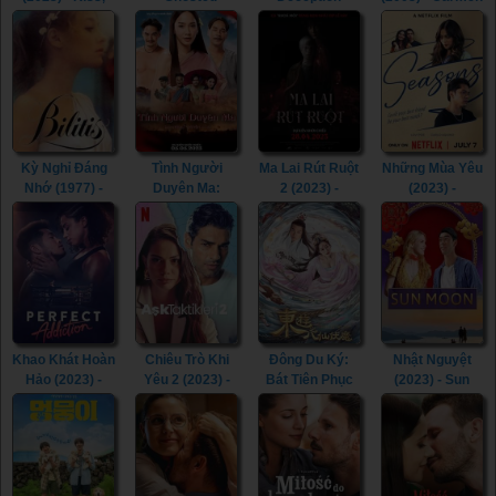
Kiss! (2023)
(2023)
(2021)
(2003)
Kỳ Nghỉ Đáng
Tình Người
Ma Lai Rút Ruột
Những Mùa Yêu
Nhớ (1977) -
Duyên Ma:
2 (2023) -
(2023) -
Bilitis (1977)
Ngoại Truyện
Inhuman Kiss 2
Seasons (2023)
(2023) - Tid Noi:
(2023)
More Than True
Love (2023)
Khao Khát Hoàn
Chiêu Trò Khi
Đông Du Ký:
Nhật Nguyệt
Hảo (2023) -
Yêu 2 (2023) -
Bát Tiên Phục
(2023) - Sun
Perfect
Love Tactics 2
Ma (2023) -
Moon (2023)
Addiction (2023)
(2023)
Journey To The
East: The Eight
Immortals
(2023)