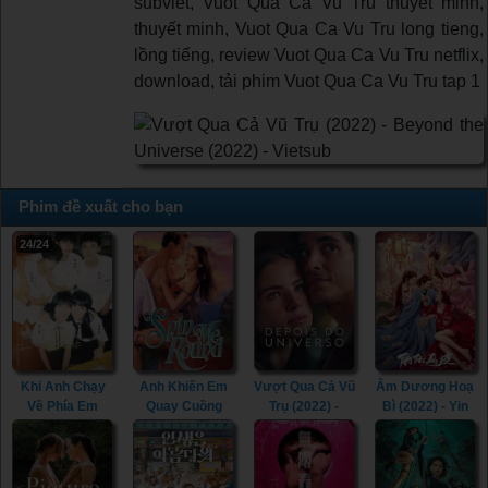
subviet, Vuot Qua Ca Vu Tru thuyet minh,
thuyết minh, Vuot Qua Ca Vu Tru long tieng,
lồng tiếng, review Vuot Qua Ca Vu Tru netflix,
download, tải phim Vuot Qua Ca Vu Tru tap 1
Phim đề xuất cho bạn
24/24
Khi Anh Chạy
Anh Khiến Em
Vượt Qua Cả Vũ
Âm Dương Hoạ
Về Phía Em
Quay Cuồng
Trụ (2022) -
Bì (2022) - Yin
(2023) - When I
(2022) - Spin Me
Beyond the
Yang Painted
Fly Towards You
Round (2022)
Universe (2022)
Skin (2022)
(2023)