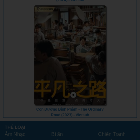
(2024) - Vietsub
Con Đường Bình Phàm - The Ordinary
Road (2023) - Vietsub
THỂ LOẠI
Âm Nhạc
Bí ẩn
Chiến Tranh