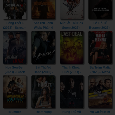
Honeymoon:
Assault Train
(1977)
Tiếng Thét 6
Sát Thủ John
Nữ Sát Thủ Bok
Gã Đồ Tể
(2023) - Scream
Wick: Phần 4
Soon (2023) -
Boston (2023) -
VI (2023)
(2023) - John
Kill Boksoon
Boston
Wick: Chapter 4
(2023)
Strangler (2023)
(2023)
Hoa Sen Đen
Sát Thủ Vô
Thanh Khoản
Bà Trùm Mafia
(2023) - Black
Danh (2010) -
Cuối (2023) -
(2023) - Mafia
Lotus (2023)
The Man from
The Last Deal
Mamma (2023)
Nowhere (2010)
(2023)
iNumber
Tham Vọng
Hung Thủ Vô
Vụ Cướp Kim