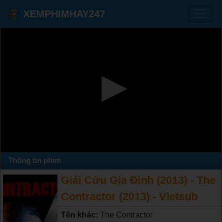
XEMPHIMHAY247
Thông tin phim
Giải Cứu Gia Đình (2013) - The
Contractor (2013) - Vietsub
Tên khác:
The Contractor