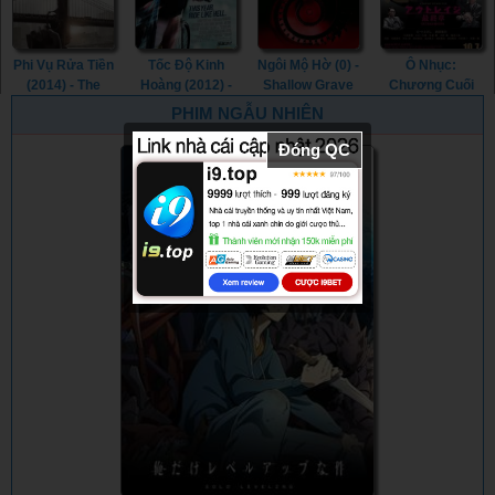
Phi Vụ Rửa Tiền
Tốc Độ Kinh
Ngôi Mộ Hờ (0) -
Ô Nhục:
(2014) - The
Hoàng (2012) -
Shallow Grave
Chương Cuối
Drop (2014)
Premium Rush
(0)
(2017) - Outrage
PHIM NGẪU NHIÊN
(2012)
Coda (2017)
Đóng QC