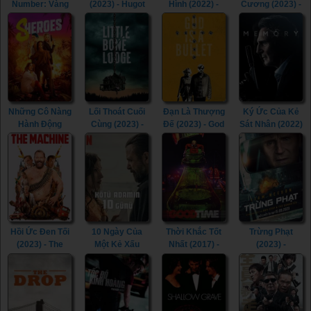
Number: Vàng
(2023) - Hugot
Hình (2022) -
Cương (2023) -
Johannesburg
(2023)
Confession
Mojave
(2023) -
(2022)
Diamonds
iNumber
(2023)
Number: Jozi
Gold (2023)
Những Cô Nàng
Lối Thoát Cuối
Đạn Là Thượng
Ký Ức Của Kẻ
Hành Động
Cùng (2023) -
Đế (2023) - God
Sát Nhân (2022)
(2023) -
Little Bone
Is a Bullet
- Memory (2022)
Sheroes (2023)
Lodge (2023)
(2023)
Hồi Ức Đen Tối
10 Ngày Của
Thời Khắc Tốt
Trừng Phạt
(2023) - The
Một Kẻ Xấu
Nhất (2017) -
(2023) -
Machine (2023)
(2023) - 10 Days
Good Time
Retribution
of a Bad Man
(2017)
(2023)
(2023)