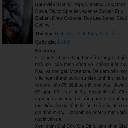
Diễn viên:
Danny Trejo, Christina Cox, Brad
Rowe, Taylor Spreitler, Arianne Zucker, Eric
Etebari, Drew Osborne, Roy Lee Jones, Skoti
Collins
Thể loại:
Hình Sự
,
Chính Kịch
,
Tâm Lý
Quốc gia:
Âu Mỹ
Nội dung:
Elizabeth Chase đang bận sửa sang lại ngôi
nhà mới của mình cùng với chồng luật sư,
Paul và con gái, McKenzie. Để đảm bảo mọi
việc hoàn thành trước sự kiện từ thiện mà họ
tổ chức, cặp đôi đã thuê một nhà thầu, Javier,
để giúp đỡ. Tuy nhiên, Elizabeth bắt đầu
nghi ngờ Javier và biết rằng anh ta đã nhắm
mục tiêu vào gia đình từ lâu. Giờ đây, để cứu
gia đình mình, Elizabeth sẽ phải tự mình giải
quyết vấn đề.
Xem phim Giải Cứu Gia Đình, xem phim Giai