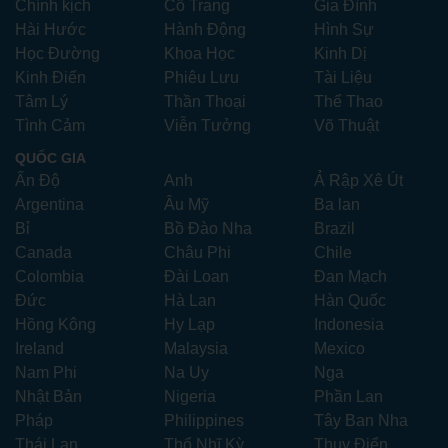
Chính kịch
Cổ Trang
Gia Đình
Hài Hước
Hành Động
Hình Sự
Học Đường
Khoa Học
Kinh Dị
Kinh Điển
Phiêu Lưu
Tài Liệu
Tâm Lý
Thần Thoại
Thể Thao
Tình Cảm
Viễn Tưởng
Võ Thuật
QUỐC GIA
Ấn Độ
Anh
Ả Rập Xê Út
Argentina
Âu Mỹ
Ba lan
Bỉ
Bồ Đào Nha
Brazil
Canada
Châu Phi
Chile
Colombia
Đài Loan
Đan Mạch
Đức
Hà Lan
Hàn Quốc
Hồng Kông
Hy Lạp
Indonesia
Ireland
Malaysia
Mexico
Nam Phi
Na Uy
Nga
Nhật Bản
Nigeria
Phần Lan
Pháp
Philippines
Tây Ban Nha
Thái Lan
Thổ Nhĩ Kỳ
Thụy Điển