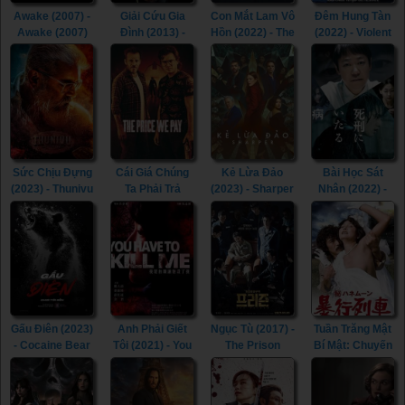
Awake (2007) -
Giải Cứu Gia
Con Mắt Lam Vô
Đêm Hung Tàn
Awake (2007)
Đình (2013) -
Hồn (2022) - The
(2022) - Violent
The Contractor
Pale Blue Eye
Night (2022)
(2013)
(2022)
Sức Chịu Đựng
Cái Giá Chúng
Kẻ Lừa Đảo
Bài Học Sát
(2023) - Thunivu
Ta Phải Trả
(2023) - Sharper
Nhân (2022) -
(2023)
(2023) - The
(2023)
Lesson in
Price We Pay
Murder (2022)
(2023)
Gấu Điên (2023)
Anh Phải Giết
Ngục Tù (2017) -
Tuần Trăng Mật
- Cocaine Bear
Tôi (2021) - You
The Prison
Bí Mật: Chuyến
(2023)
Have To Kill Me
(2017)
Tàu Cưỡng
(2021)
Hiếp (1977) -
Secret