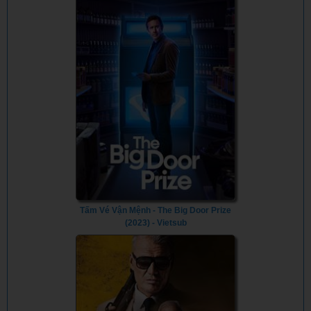
Tấm Vé Vận Mệnh - The Big Door Prize
(2023) - Vietsub