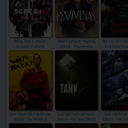
Tiếng Thét 6 (2023) -
Hiện Tượng Dị Thường
Ma Cây Trỗi Dậy
Scream VI (2023)
(2023) - Phenomena
Evil Dead Ris
(2023)
Cơn Thịnh Nộ Của Becky
Quái Vật Dưới Bể Nước
Quái Vật Sông
(2023) - The Wrath of
(2023) - The Tank (2023)
(2022) - The La
Becky (2023)