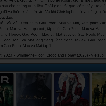
vui vẻ đã kết thúc, khi Christopher Robin, giờ là một chàng trai 
sau cho chúng tự lo liệu. Thời gian trôi qua, cảm thấy tức giận
 dã và thèm khát thức ăn. Và khi Christopher trở lại cũng là lú
bắt đầu.
áu và Mật, xem phim Gau Pooh: Mau va Mat, xem phim Winn
oh: Mau va Mat tap cuoi , tập cuối, Gau Pooh: Mau va Mat tro
d and Honey, Gau Pooh: Mau va Mat subviet, Gau Pooh: Mau 
u Pooh: Mau va Mat long tieng, lồng tiếng, review Gau Poo
phim Gau Pooh: Mau va Mat tap 1