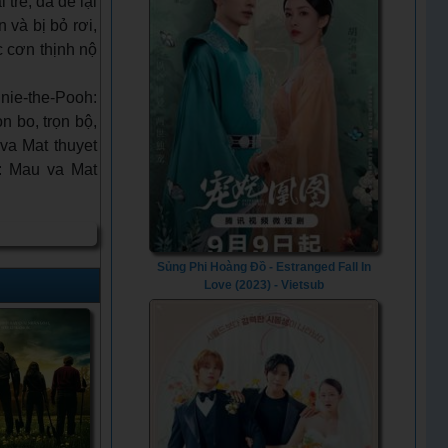
trẻ, đã để lại
 và bị bỏ rơi,
c cơn thịnh nộ
ie-the-Pooh:
n bo, trọn bộ,
va Mat thuyet
h: Mau va Mat
Sủng Phi Hoàng Đồ - Estranged Fall In
Love (2023) - Vietsub