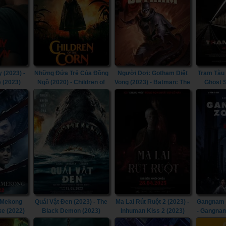
 (2023) -
Những Đứa Trẻ Của Đồng
Người Dơi: Gotham Diệt
Trạm Tàu 
e (2023)
Ngô (2020) - Children of
Vong (2023) - Batman: The
Ghost S
the Corn (2020)
Doom That Came to
Gotham (2023)
 Mekong
Quái Vật Đen (2023) - The
Ma Lai Rút Ruột 2 (2023) -
Gangnam T
ke (2022)
Black Demon (2023)
Inhuman Kiss 2 (2023)
- Gangnam