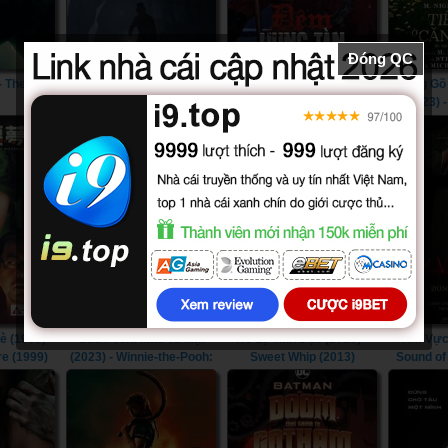
Đóng QC
- The Lair
Con Mắt Lam Vô Hồn
Đêm Hung Tàn (2022) -
Tiếng Gõ
(2022) - The Pale Blue Eye
Violent Night (2022)
(2023) 
(2022)
Cab
 (1999) -
Gấu Pooh: Máu và Mật
Nô Lệ Tình Dục (2013) -
Âm Vực 
re (1999)
(2023) - Winnie-the-Pooh:
Sweet Whip (2013)
Sound of
Blood and Honey (2023)