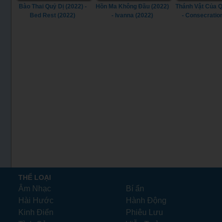
Bào Thai Quỷ Dị (2022) -
Hồn Ma Không Đầu (2022)
Thánh Vật Của Q
Bed Rest (2022)
- Ivanna (2022)
- Consecratio
THỂ LOẠI
Âm Nhạc
Bí ẩn
Hài Hước
Hành Động
Kinh Điển
Phiêu Lưu