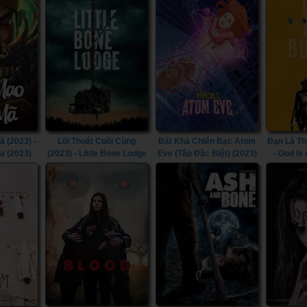
 (2023) -
Lối Thoát Cuối Cùng
Bất Khả Chiến Bại: Atom
Đạn Là Th
a (2023)
(2023) - Little Bone Lodge
Eve (Tập Đặc Biệt) (2023)
- God Is 
(2023)
- Invincible: Atom Eve
(2023)