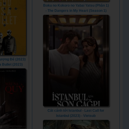
Boku no Kokoro no Yabai Yatsu (Phần 1)
- The Dangers in My Heart (Season 1)
(2023) - Vietsub
ượng Đế (2023)
a Bullet (2023)
Cất cánh tới Istanbul - Last Call for
Istanbul (2023) - Vietsub