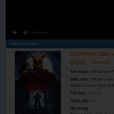
Thông tin phim
Gấu Pooh: Máu v
(2023) - Vietsub
Tên khác:
Winnie-the-
Diễn viên:
Nikolai Leon
Natasha Rose Mills, Nat
Thể loại:
Kinh Dị
Quốc gia:
Anh
Nội dung: