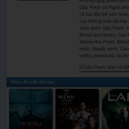
Những ngày phiêu lưu và 
Gấu Pooh và Piglet phía 
cả hai dần trở nên hoang
của những sinh vật này 
Xem phim Gấu Pooh: M
Blood and Honey, Gau Po
Winnie-the-Pooh: Bloo
minh, thuyết minh, Ga
netflix, download, tải 
Phim đề xuất cho bạn