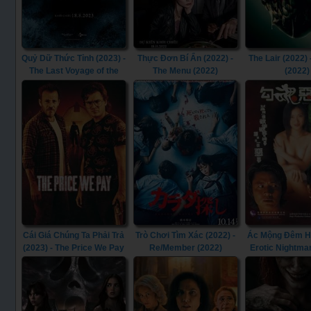
Quỷ Dữ Thức Tỉnh (2023) -
Thực Đơn Bí Ẩn (2022) -
The Lair (2022) 
The Last Voyage of the
The Menu (2022)
(2022)
Demeter (2023)
Cái Giá Chúng Ta Phải Trả
Trò Chơi Tìm Xác (2022) -
Ác Mộng Đêm Hè
(2023) - The Price We Pay
Re/Member (2022)
Erotic Nightma
(2023)