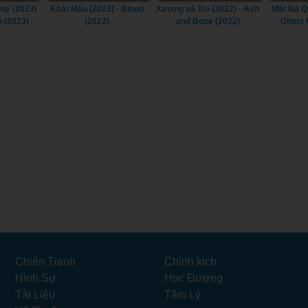
uỷ (2023)
Khát Máu (2022) - Blood
Xương và Tro (2022) - Ash
Mặt Nạ Q
n (2023)
(2022)
and Bone (2022)
Ghost 
Chiến Tranh
Chính kịch
Hình Sự
Học Đường
Tài Liệu
Tâm Lý