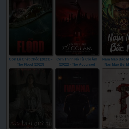
Cơn Lũ Chết Chóc (2023) -
Cơn Thịnh Nộ Từ Cõi Âm
Nam Mao Bắc Mã
The Flood (2023)
(2022) - The Accursed
Nan Mao Bei M
(2022)