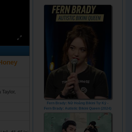
 Honey
 Taylor,
Fern Brady: Nữ Hoàng Bikini Tự Kỷ -
Fern Brady: Autistic Bikini Queen (2024)
- Vietsub