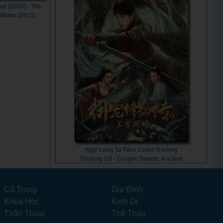
uỷ (2023) - The
Within (2023)
Ngự Long Tu Tiên: Chiến Trường
Thượng Cổ - Dragon Sword: Ancient
Battlefield (2023) - Vietsub
Cổ Trang
Gia Đình
Khoa Học
Kinh Dị
Thần Thoại
Thể Thao