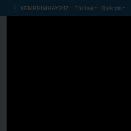
XEMPHIMHAY247
Thể loại
Quốc gia