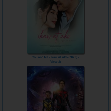
You and Me - Ikaw At Ako (2023) -
Vietsub