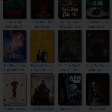
Cơn Lũ Chết
Cơn Thịnh Nộ
Nam Mao Bắc
Lối Thoát Cuối
Chóc (2023) -
Từ Cõi Âm
Mã (2023) - Nan
Cùng (2023) -
The Flood
(2022) - The
Mao Bei Ma
Little Bone
(2023)
Accursed
(2023)
Lodge (2023)
(2022)
Bất Khả Chiến
Đạn Là Thượng
Bào Thai Quỷ Dị
Hồn Ma Không
Bại: Atom Eve
Đế (2023) - God
(2022) - Bed
Đầu (2022) -
(Tập Đặc Biệt)
Is a Bullet
Rest (2022)
Ivanna (2022)
(2023) -
(2023)
Invincible: Atom
Eve (2023)
Thánh Vật Của
Khát Máu (2022)
Xương và Tro
Mặt Nạ Quỷ