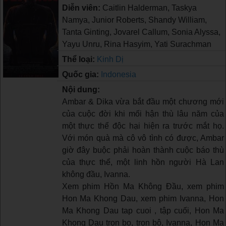
Diễn viên:
Caitlin Halderman, Taskya
Namya, Junior Roberts, Shandy William,
Tanta Ginting, Jovarel Callum, Sonia Alyssa,
Yayu Unru, Rina Hasyim, Yati Surachman
Thể loại:
Kinh Dị
Quốc gia:
Indonesia
Nội dung:
Ambar & Dika vừa bắt đầu một chương mới
của cuộc đời khi mối hận thù lâu năm của
một thực thể độc hại hiện ra trước mắt họ.
Với món quà mà cô vô tình có được, Ambar
giờ đây buộc phải hoàn thành cuộc báo thù
của thực thể, một linh hồn người Hà Lan
không đầu, Ivanna.
Xem phim Hồn Ma Không Đầu, xem phim
Hon Ma Khong Dau, xem phim Ivanna, Hon
Ma Khong Dau tap cuoi , tập cuối, Hon Ma
Khong Dau tron bo, trọn bộ, Ivanna, Hon Ma