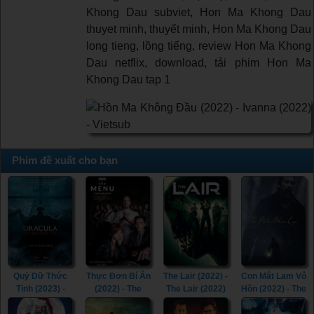
Khong Dau subviet, Hon Ma Khong Dau
thuyet minh, thuyết minh, Hon Ma Khong Dau
long tieng, lồng tiếng, review Hon Ma Khong
Dau netflix, download, tải phim Hon Ma
Khong Dau tap 1
Phim đề xuất cho bạn
Quỷ Dữ Thức
Thực Đơn Bí Ẩn
The Lair (2022) -
Con Mắt Lam Vô
Tỉnh (2023) -
(2022) - The
The Lair (2022)
Hồn (2022) - The
The Last
Menu (2022)
Pale Blue Eye