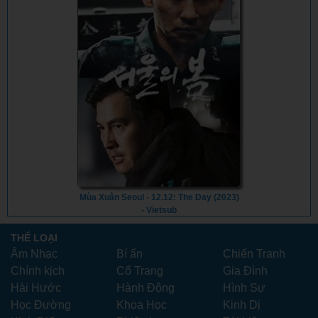
Mùa Xuân Seoul - 12.12: The Day (2023)
- Vietsub
THỂ LOẠI
Âm Nhạc
Bí ẩn
Chiến Tranh
Chính kịch
Cổ Trang
Gia Đình
Hài Hước
Hành Động
Hình Sự
Học Đường
Khoa Học
Kinh Dị