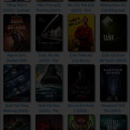
Tiếng Thét 6
Hiện Tượng Dị
Ma Cây Trỗi Dậy
Những Đứa Trẻ
(2023) - Scream
Thường (2023) -
(2023) - Evil
Của Đồng Ngô
VI (2023)
Phenomena
Dead Rise
(2020) -
(2023)
(2023)
Children of the
Corn (2020)
Người Dơi:
Trạm Tàu Ma
Cơn Thịnh Nộ
Quái Vật Dưới
Gotham Diệt
(2023) - The
Của Becky
Bể Nước (2023)
Vong (2023) -
Ghost Station
(2023) - The
- The Tank
Batman: The
(2023)
Wrath of Becky
(2023)
Doom That
(2023)
Came to
Gotham (2023)
Quái Vật Sông
Quái Vật Đen
Ma Lai Rút Ruột
Gangnam Thất
Mekong (2022) -
(2023) - The
2 (2023) -
Thủ (2023) -
The Lake (2022)
Black Demon
Inhuman Kiss 2
Gangnam
(2023)
(2023)
Zombie (2023)