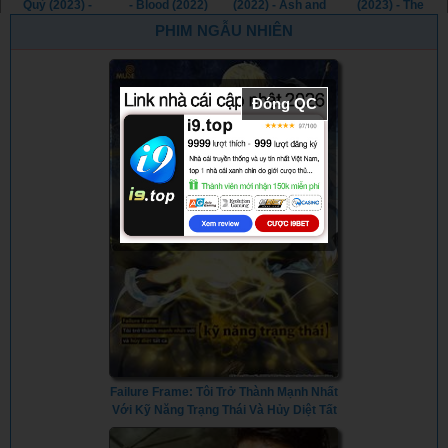
Quỷ (2023) -
- Blood (2022)
(2022) - Ash and
(2023) - The
Consecration
Bone (2022)
Ghost Within
PHIM NGẪU NHIÊN
(2023)
(2023)
Đóng QC
Failure Frame: Tôi Trở Thành Mạnh Nhất
Với Kỹ Năng Trạng Thái Và Hủy Diệt Tất
Cả - Failure Frame: I Became the
Strongest and Annihilated Everything