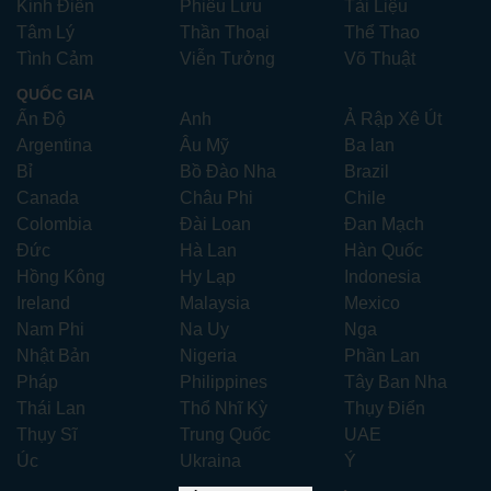
Kinh Điển
Phiêu Lưu
Tài Liệu
Tâm Lý
Thần Thoại
Thể Thao
Tình Cảm
Viễn Tưởng
Võ Thuật
QUỐC GIA
Ấn Độ
Anh
Ả Rập Xê Út
Argentina
Âu Mỹ
Ba lan
Bỉ
Bồ Đào Nha
Brazil
Canada
Châu Phi
Chile
Colombia
Đài Loan
Đan Mạch
Đức
Hà Lan
Hàn Quốc
Hồng Kông
Hy Lạp
Indonesia
Ireland
Malaysia
Mexico
Nam Phi
Na Uy
Nga
Nhật Bản
Nigeria
Phần Lan
Pháp
Philippines
Tây Ban Nha
Thái Lan
Thổ Nhĩ Kỳ
Thụy Điển
Thụy Sĩ
Trung Quốc
UAE
Úc
Ukraina
Ý