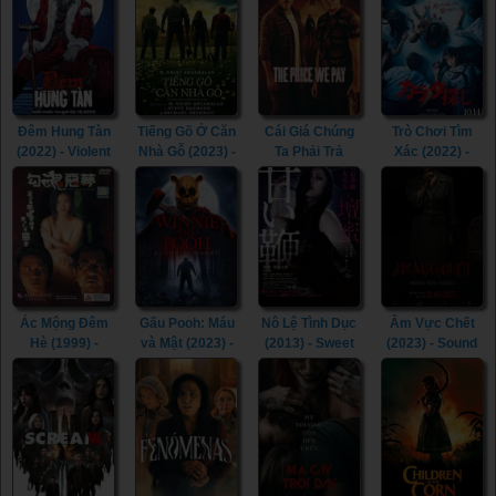
Voyage of the
(2022)
Demeter (2023)
Đêm Hung Tàn
Tiếng Gõ Ở Căn
Cái Giá Chúng
Trò Chơi Tìm
(2022) - Violent
Nhà Gỗ (2023) -
Ta Phải Trả
Xác (2022) -
Night (2022)
Knock at the
(2023) - The
Re/Member
Cabin (2023)
Price We Pay
(2022)
(2023)
Ác Mộng Đêm
Gấu Pooh: Máu
Nô Lệ Tình Dục
Âm Vực Chết
Hè (1999) -
và Mật (2023) -
(2013) - Sweet
(2023) - Sound
Erotic
Winnie-the-
Whip (2013)
of Silence
Nightmare
Pooh: Blood and
(2023)
(1999)
Honey (2023)