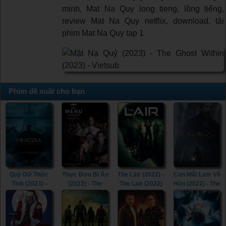
minh, Mat Na Quy long tieng, lồng tiếng,
review Mat Na Quy netflix, download, tải
phim Mat Na Quy tap 1
Phim đề xuất cho bạn
Quỷ Dữ Thức
Thực Đơn Bí Ẩn
The Lair (2022) -
Con Mắt Lam Vô
Tỉnh (2023) -
(2022) - The
The Lair (2022)
Hồn (2022) - The
The Last
Menu (2022)
Pale Blue Eye
Voyage of the
(2022)
Demeter (2023)