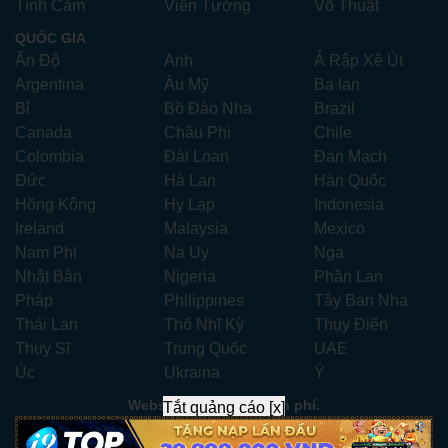
Tình Cảm
Viễn Tưởng
Võ Thuật
QUỐC GIA
Ấn Độ
Anh
Ả Rập Xê Út
Argentina
Âu Mỹ
Ba lan
Bỉ
Bồ Đào Nha
Brazil
Canada
Châu Phi
Chile
Colombia
Đài Loan
Đan Mạch
Đức
Hà Lan
Hàn Quốc
Hồng Kông
Hy Lạp
Indonesia
Ireland
Malaysia
Mexico
Nam Phi
Na Uy
Nga
Nhật Bản
Nigeria
Phần Lan
Pháp
Philippines
Tây Ban Nha
Thái Lan
Thổ Nhĩ Kỳ
Thụy Điển
Thụy Sĩ
Trung Quốc
UAE
Úc
Ukraina
Ý
Website xem phim miễn phí.
Tắt quảng cáo [x]
Liên hệ:
xemphimhay247.com@gmail.com
- Telegram:
ad247