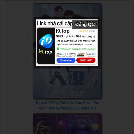
Đóng QC
Trạm Kế Tiếp: Thế Giới Của Anh - The
Next Stop World (2023) - Vietsusb