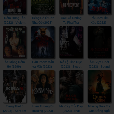
Đêm Hung Tàn
Tiếng Gõ Ở Căn
Cái Giá Chúng
Trò Chơi Tìm
(2022) - Violent
Nhà Gỗ (2023) -
Ta Phải Trả
Xác (2022) -
Night (2022)
Knock at the
(2023) - The
Re/Member
Cabin (2023)
Price We Pay
(2022)
(2023)
Ác Mộng Đêm
Gấu Pooh: Máu
Nô Lệ Tình Dục
Âm Vực Chết
Hè (1999) -
và Mật (2023) -
(2013) - Sweet
(2023) - Sound
Erotic
Winnie-the-
Whip (2013)
of Silence
Nightmare
Pooh: Blood and
(2023)
(1999)
Honey (2023)
Tiếng Thét 6
Hiện Tượng Dị
Ma Cây Trỗi Dậy
Những Đứa Trẻ
(2023) - Scream
Thường (2023) -
(2023) - Evil
Của Đồng Ngô