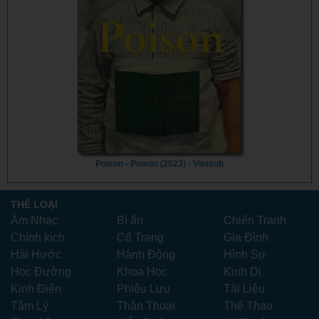
Poison - Poison (2023) - Vietsub
THỂ LOẠI
Âm Nhạc
Bí ẩn
Chiến Tranh
Chính kịch
Cổ Trang
Gia Đình
Hài Hước
Hành Động
Hình Sự
Học Đường
Khoa Học
Kinh Dị
Kinh Điển
Phiêu Lưu
Tài Liệu
Tâm Lý
Thần Thoại
Thể Thao