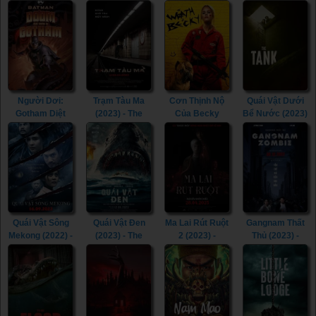
VI (2023)
Phenomena
Dead Rise
(2020) -
(2023)
(2023)
Children of the
Corn (2020)
Người Dơi:
Trạm Tàu Ma
Cơn Thịnh Nộ
Quái Vật Dưới
Gotham Diệt
(2023) - The
Của Becky
Bể Nước (2023)
Vong (2023) -
Ghost Station
(2023) - The
- The Tank
Batman: The
(2023)
Wrath of Becky
(2023)
Doom That
(2023)
Came to
Gotham (2023)
Quái Vật Sông
Quái Vật Đen
Ma Lai Rút Ruột
Gangnam Thất
Mekong (2022) -
(2023) - The
2 (2023) -
Thủ (2023) -
The Lake (2022)
Black Demon
Inhuman Kiss 2
Gangnam
(2023)
(2023)
Zombie (2023)