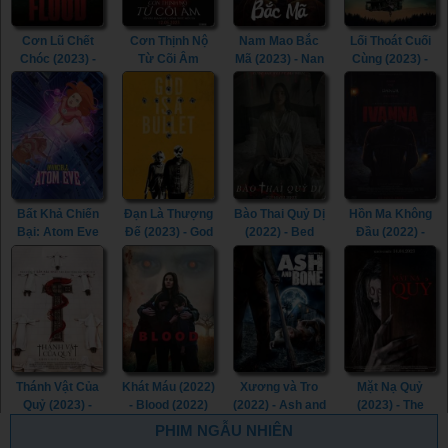
Cơn Lũ Chết
Cơn Thịnh Nộ
Nam Mao Bắc
Lối Thoát Cuối
Chóc (2023) -
Từ Cõi Âm
Mã (2023) - Nan
Cùng (2023) -
The Flood
(2022) - The
Mao Bei Ma
Little Bone
(2023)
Accursed
(2023)
Lodge (2023)
(2022)
Bất Khả Chiến
Đạn Là Thượng
Bào Thai Quỷ Dị
Hồn Ma Không
Bại: Atom Eve
Đế (2023) - God
(2022) - Bed
Đầu (2022) -
(Tập Đặc Biệt)
Is a Bullet
Rest (2022)
Ivanna (2022)
(2023) -
(2023)
Invincible: Atom
Eve (2023)
Thánh Vật Của
Khát Máu (2022)
Xương và Tro
Mặt Nạ Quỷ
Quỷ (2023) -
- Blood (2022)
(2022) - Ash and
(2023) - The
Consecration
Bone (2022)
Ghost Within
PHIM NGẪU NHIÊN
(2023)
(2023)