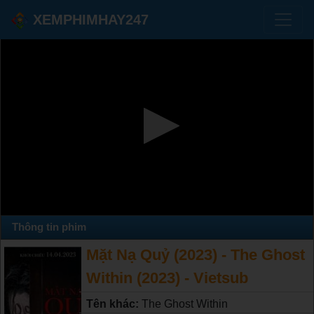
XEMPHIMHAY247
Thông tin phim
Mặt Nạ Quỷ (2023) - The Ghost
Within (2023) - Vietsub
Tên khác:
The Ghost Within