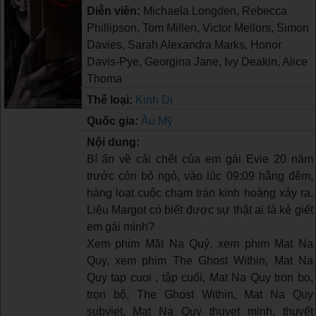
Diễn viên:
Michaela Longden, Rebecca
Phillipson, Tom Millen, Victor Mellors, Simon
Davies, Sarah Alexandra Marks, Honor
Davis-Pye, Georgina Jane, Ivy Deakin, Alice
Thoma
Thể loại:
Kinh Dị
Quốc gia:
Âu Mỹ
Nội dung:
Bí ẩn về cái chết của em gái Evie 20 năm
trước còn bỏ ngỏ, vào lúc 09:09 hằng đêm,
hàng loạt cuộc chạm trán kinh hoàng xảy ra.
Liệu Margot có biết được sự thật ai là kẻ giết
em gái mình?
Xem phim Mặt Nạ Quỷ, xem phim Mat Na
Quy, xem phim The Ghost Within, Mat Na
Quy tap cuoi , tập cuối, Mat Na Quy tron bo,
trọn bộ, The Ghost Within, Mat Na Quy
subviet, Mat Na Quy thuyet minh, thuyết