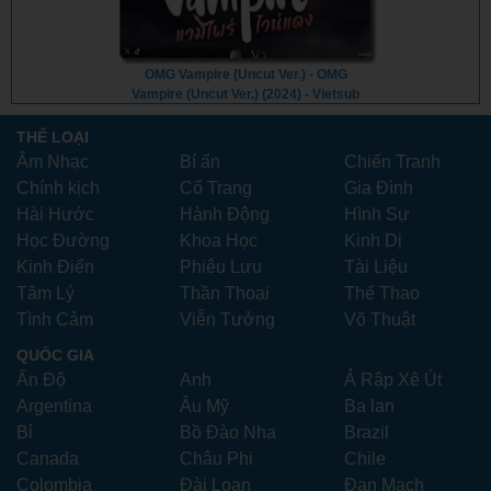
OMG Vampire (Uncut Ver.) - OMG
Vampire (Uncut Ver.) (2024) - Vietsub
THỂ LOẠI
Âm Nhạc
Bí ẩn
Chiến Tranh
Chính kịch
Cổ Trang
Gia Đình
Hài Hước
Hành Động
Hình Sự
Học Đường
Khoa Học
Kinh Dị
Kinh Điển
Phiêu Lưu
Tài Liệu
Tâm Lý
Thần Thoại
Thể Thao
Tình Cảm
Viễn Tưởng
Võ Thuật
QUỐC GIA
Ấn Độ
Anh
Ả Rập Xê Út
Argentina
Âu Mỹ
Ba lan
Bỉ
Bồ Đào Nha
Brazil
Canada
Châu Phi
Chile
Colombia
Đài Loan
Đan Mạch