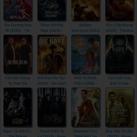
Âm Dương Hoạ
Thâm Hải Đại
Waltair
Sức Chịu Đựng
Bì (2022) - Yin
Ngư (2023) -
Veerayya (2023)
(2023) - Thunivu
Yang Painted
Monster of The
- Waltair
(2023)
Skin (2022)
Deep (2023)
Veerayya (2023)
Cái Giá Chúng
Khi Hart Ra Tay
Nhà Tù Khỏa
Cái Chết Của
Ta Phải Trả
(2023) - Die Hart
Thân (1986) -
Bảy Vị Vua
(2023) - The
(2023)
The Naked
(2023) - The
Price We Pay
Cage (1986)
Last Kingdom:
(2023)
Seven Kings
Must Die (2023)
Ngục Tù (2017) -
Thanh Diện Tu
Shazam! Cơn
Bay Vào Tử Địa
The Prison
La (2022) - Song
Thịnh Nộ Của
(2023) - Plane