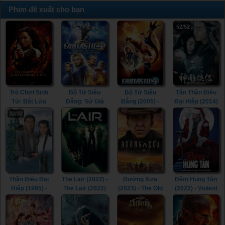
Phim đề xuất cho bạn
52/52
Trò Chơi Sinh
Bộ Tứ Siêu
Bộ Tứ Siêu
Tân Thần Điêu
Tử: Bắt Lửa
Đẳng: Sứ Giả
Đẳng (2005) -
Đại Hiệp (2014)
(2013) - The
Bạc (2007) -
Fantastic Four
- The Romance
32/32
Hunger Games:
Fantastic Four:
(2005)
of the Condor
Catching Fire
Rise of the
Heroes (2014)
(2013)
Silver Surfer
(2007)
Thần Điêu Đại
The Lair (2022) -
Đường Xưa
Đêm Hung Tàn
Hiệp (1995) -
The Lair (2022)
(2023) - The Old
(2022) - Violent
Return of The
Way (2023)
Night (2022)
Condor Heroes
(1995)