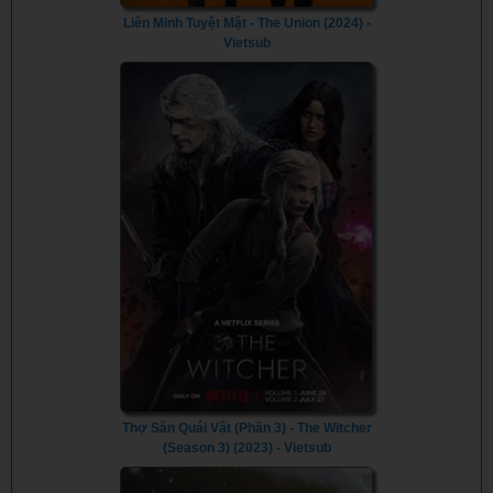
Liên Minh Tuyệt Mật - The Union (2024) -
Vietsub
Thợ Săn Quái Vật (Phần 3) - The Witcher
(Season 3) (2023) - Vietsub