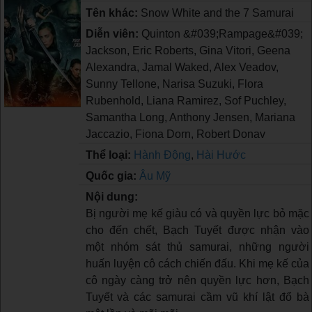
Tên khác:
Snow White and the 7 Samurai
Diễn viên:
Quinton &#039;Rampage&#039;
Jackson, Eric Roberts, Gina Vitori, Geena
Alexandra, Jamal Waked, Alex Veadov,
Sunny Tellone, Narisa Suzuki, Flora
Rubenhold, Liana Ramirez, Sof Puchley,
Samantha Long, Anthony Jensen, Mariana
Jaccazio, Fiona Dorn, Robert Donav
Thể loại:
Hành Động
,
Hài Hước
Quốc gia:
Âu Mỹ
Nội dung:
Bị người mẹ kế giàu có và quyền lực bỏ mặc
cho đến chết, Bạch Tuyết được nhận vào
một nhóm sát thủ samurai, những người
huấn luyện cô cách chiến đấu. Khi mẹ kế của
cô ngày càng trở nên quyền lực hơn, Bạch
Tuyết và các samurai cầm vũ khí lật đổ bà