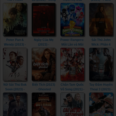
(2017)
of the
Các Vị Thần
(2023)
Assassins
(2023) -
(2022)
Shazam! Fury of
the Gods (2023)
Peter Pan &
Ngày Của Mẹ
Power Rangers:
Sát Thủ John
Wendy (2023) -
(2023) -
Một Lần và Mãi
Wick: Phần 4
Peter Pan &
Mother's Day
Mãi (2023) -
(2023) - John
Wendy (2023)
(2023)
Mighty Morphin
Wick: Chapter 4
Power Rangers:
(2023)
Once & Always
(2023)
Nữ Sát Thủ Bok
Biệt Tích (2023)
Chân Tam Quốc
Tay Đấm Huyền
Soon (2023) -
- Ghosted
Vô Song (2021) -
Thoại 3 (2023) -
Kill Boksoon
(2023)
Dynasty
Creed III (2023)
(2023)
Warriors (2021)