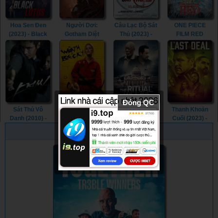
Hoa Sen Đen
Người Dơi:
Câu Lạc Bộ Sát
ONE PIECE
(2023) - Black
Gotham Diệt
Thủ (2023) -
FILM RED
Lotus (2023)
Vong (2023) -
Assassin Club
(2022) - ONE
Batman: The
(2023)
PIECE FILM
Doom That
RED (2022)
Came to
Gotham (2023)
Đóng QC
Sát Thủ Vô
Cơn Thịnh Nộ
Nghi Thức Tử
Thanh Khoản
Danh (2010) -
Của Becky
Thần (2023) -
Cuối (2023) -
The Man from
(2023) - The
The Ritual Killer
The Last Deal
PHIM NGẪU NHIÊN
Nowhere (2010)
Wrath of Becky
(2023)
(2023)
(2023)