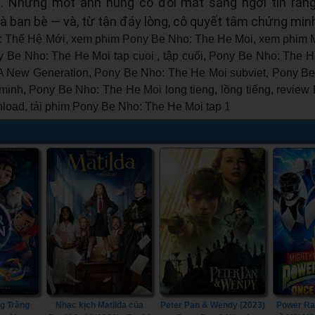
ắt. Nhưng một anh hùng có đôi mắt sáng ngời tin rằn
là bạn bè — và, từ tận đáy lòng, cô quyết tâm chứng min
Thế Hệ Mới, xem phim Pony Be Nho: The He Moi, xem phim My
 Be Nho: The He Moi tap cuoi , tập cuối, Pony Be Nho: The He
y: A New Generation, Pony Be Nho: The He Moi subviet, Pony B
 minh, Pony Be Nho: The He Moi long tieng, lồng tiếng, revie
nload, tải phim Pony Be Nho: The He Moi tap 1
g Trăng
Nhạc kịch Matilda của
Peter Pan & Wendy (2023)
Power Ra