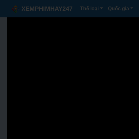
XEMPHIMHAY247
Thể loại
Quốc gia