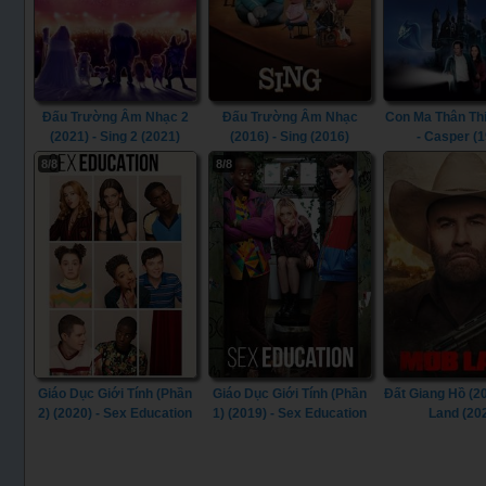
Đấu Trường Âm Nhạc 2
Đấu Trường Âm Nhạc
Con Ma Thân Thi
(2021) - Sing 2 (2021)
(2016) - Sing (2016)
- Casper (
8/8
8/8
Giáo Dục Giới Tính (Phần
Giáo Dục Giới Tính (Phần
Đất Giang Hồ (2
2) (2020) - Sex Education
1) (2019) - Sex Education
Land (20
(Season 2) (2020)
(Season 1) (2019)