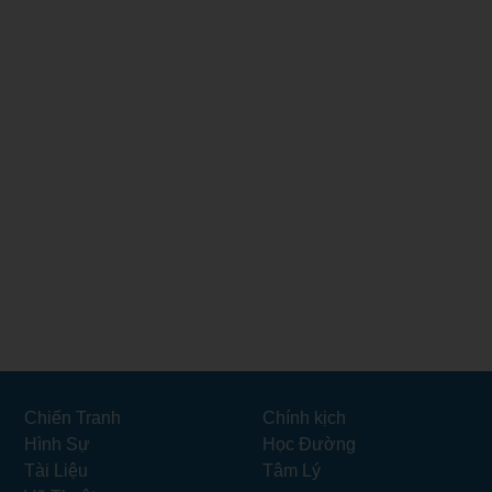
Chiến Tranh
Chính kịch
Hình Sự
Học Đường
Tài Liệu
Tâm Lý