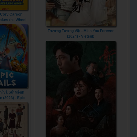
 Cory Carson:
Takes the Wheel
- Go! Go! Cory
Chrissy Takes
Trường Tương Vật - Miss You Forever
heel (2021)
(2024) - Vietsub
hí và Sứ Mệnh
n (2023) - Epic
ls (2023)