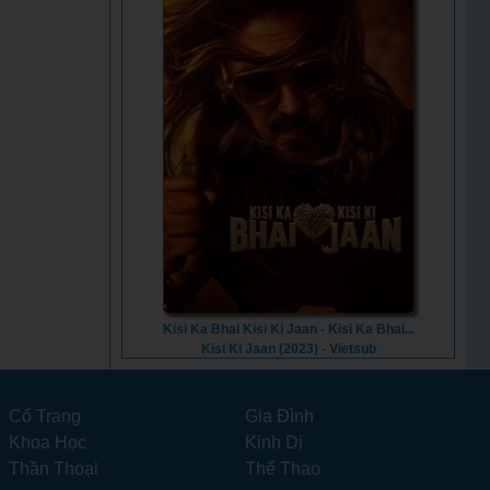
Kisi Ka Bhai Kisi Ki Jaan - Kisi Ka Bhai...
Kisi Ki Jaan (2023) - Vietsub
Cổ Trang
Gia Đình
Khoa Học
Kinh Dị
Thần Thoại
Thể Thao