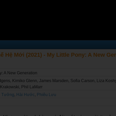
 Hệ Mới (2021) - My Little Pony: A New Ge
ny: A New Generation
gens, Kimiko Glenn, James Marsden, Sofia Carson, Liza Koshy
 Krakowski, Phil LaMarr
n Tưởng
,
Hài Hước
,
Phiêu Lưu