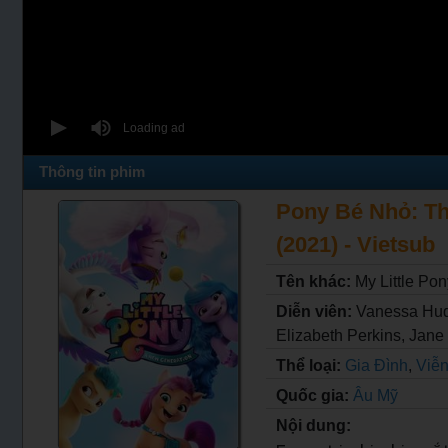
Thông tin phim
Pony Bé Nhỏ: Thế
(2021) - Vietsub
Tên khác:
My Little Po
Diễn viên:
Vanessa Hud
Elizabeth Perkins, Jane
Thể loại:
Gia Đình
,
Viễ
Quốc gia:
Âu Mỹ
Nội dung: