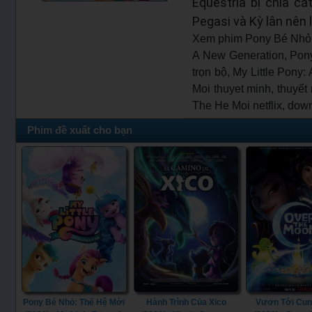
Equestria bị chia c
Pegasi và Kỳ lân nên 
Xem phim Pony Bé Nhỏ: 
A New Generation, Pony
trọn bộ, My Little Pon
Moi thuyet minh, thuyết
The He Moi netflix, dow
Phim đề xuất cho bạn
Pony Bé Nhỏ: Thế Hệ Mới
Hành Trình Của Xico
Vươn Tới Cun