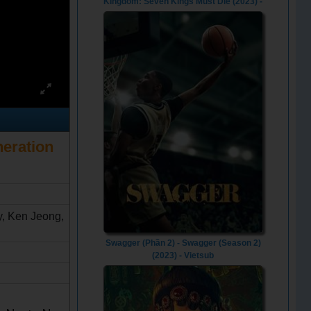
Kingdom: Seven Kings Must Die (2023) -
Vietsub
neration
, Ken Jeong,
Swagger (Phần 2) - Swagger (Season 2)
(2023) - Vietsub