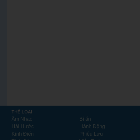
THỂ LOẠI
Âm Nhạc
Bí ẩn
Hài Hước
Hành Động
Kinh Điển
Phiêu Lưu