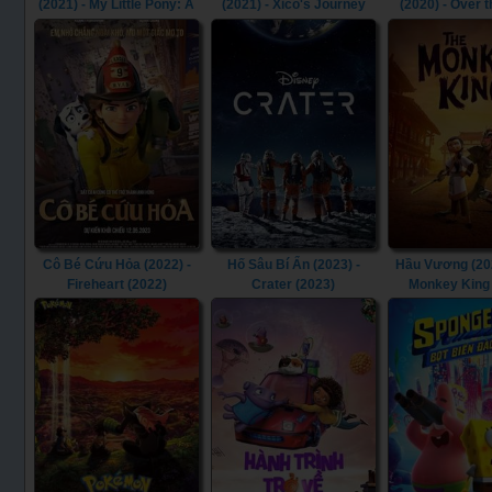
(2021) - My Little Pony: A
(2021) - Xico's Journey
(2020) - Over 
New Generation (2021)
(2021)
(2020)
Cô Bé Cứu Hỏa (2022) -
Hố Sâu Bí Ẩn (2023) -
Hầu Vương (202
Fireheart (2022)
Crater (2023)
Monkey King 