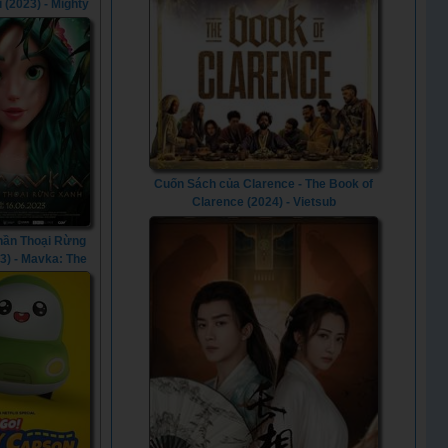
 (2023) - Mighty
Power Rangers:
Always (2023)
Cuốn Sách của Clarence - The Book of
Clarence (2024) - Vietsub
hần Thoại Rừng
3) - Mavka: The
 Song (2023)