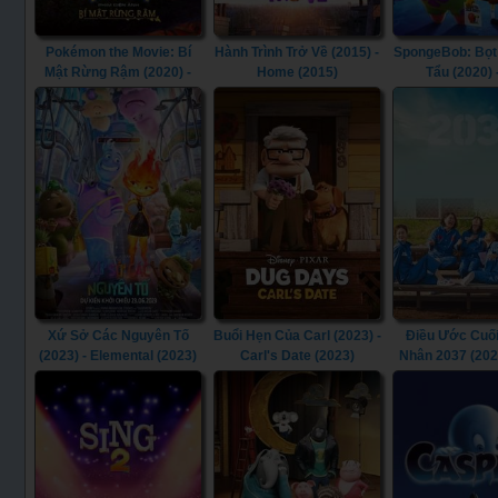
Pokémon the Movie: Bí
Hành Trình Trở Về (2015) -
SpongeBob: Bọt
Mật Rừng Rậm (2020) -
Home (2015)
Tẩu (2020) 
Pokémon the Movie:
SpongeBob 
Secrets of the Jungle
Sponge on the R
(2020)
Xứ Sở Các Nguyên Tố
Buổi Hẹn Của Carl (2023) -
Điều Ước Cuối
(2023) - Elemental (2023)
Carl's Date (2023)
Nhân 2037 (202
(2022)