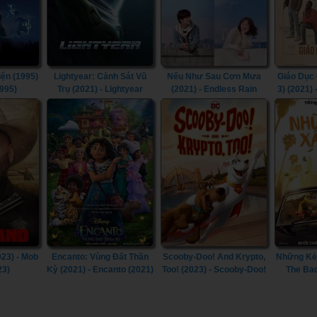
ện (1995)
Lightyear: Cảnh Sát Vũ
Nếu Như Sau Cơn Mưa
Giáo Dục 
1995)
Trụ (2021) - Lightyear
(2021) - Endless Rain
3) (2021)
(2022) (2021)
(2021)
(Seas
023) - Mob
Encanto: Vùng Đất Thần
Scooby-Doo! And Krypto,
Những Kẻ 
23)
Kỳ (2021) - Encanto (2021)
Too! (2023) - Scooby-Doo!
The Bad
And Krypto, Too! (2023)