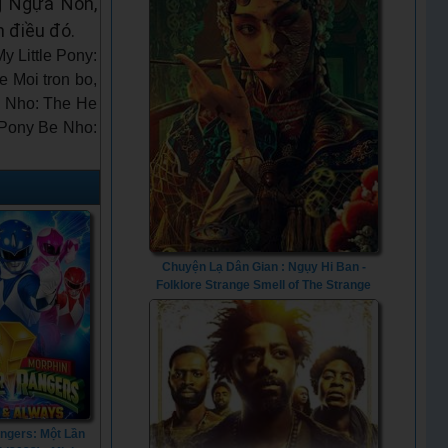
g Ngựa Non,
h điều đó.
 Little Pony:
 Moi tron bo,
e Nho: The He
w Pony Be Nho:
Chuyện Lạ Dân Gian : Ngụy Hi Ban -
Folklore Strange Smell of The Strange
Troupe (2023) - Vietsub
ngers: Một Lần