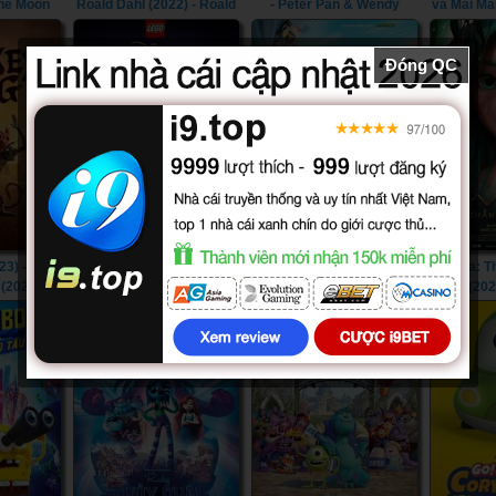
the Moon
Roald Dahl (2022) - Roald
- Peter Pan & Wendy
và Mãi Mãi
Dahl's Matilda the Musical
(2023)
Morphin 
(2022)
Once & 
Đóng QC
3) - The
LEGO Công Chúa Disney:
Tay Đua Kiệt Xuất (2023) -
Mavka: T
(2023)
Nhiệm Vụ Lâu Đài (2023) -
Rally Road Racers (2023)
Xanh (202
LEGO Disney Princess:
Forest
The Castle Quest (2023)