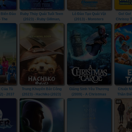
 Biển Đào
Ruby Thủy Quái Tuổi Teen
Lò Đào Tạo Quái Vật
Go! Go!
- The
(2023) - Ruby Gillman,
(2013) - Monsters
Chrissy 
Movie:
Teenage Kraken (2023)
University (2013)
(2021) 
un (2020)
Carson: 
the W
 Của Tù
Trung Khuyển Bát Công
Giáng Sinh Yêu Thương
Chuột N
2) - 2037
(2023) - Hachiko (2023)
(2009) - A Christmas
Thần Biể
Carol (2009)
Tai
8/8