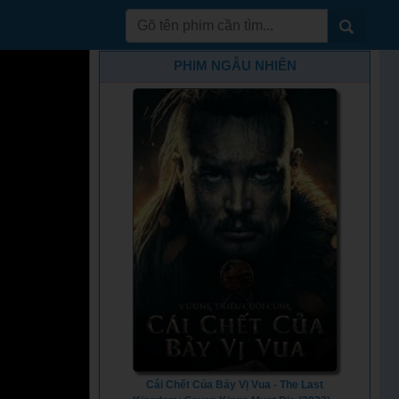
PHIM NGẪU NHIÊN
Cái Chết Của Bảy Vị Vua - The Last