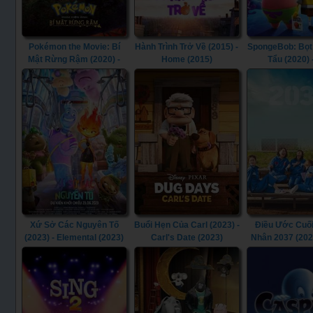
Pokémon the Movie: Bí
Hành Trình Trở Về (2015) -
SpongeBob: Bọt
Mật Rừng Rậm (2020) -
Home (2015)
Tẩu (2020) 
Pokémon the Movie:
SpongeBob 
Secrets of the Jungle
Sponge on the R
(2020)
Xứ Sở Các Nguyên Tố
Buổi Hẹn Của Carl (2023) -
Điều Ước Cuối
(2023) - Elemental (2023)
Carl's Date (2023)
Nhân 2037 (202
(2022)