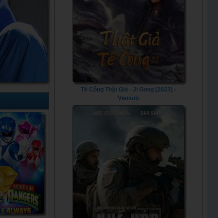
Tế Công Thật Giả - Ji Gong (2023) -
Vietsub