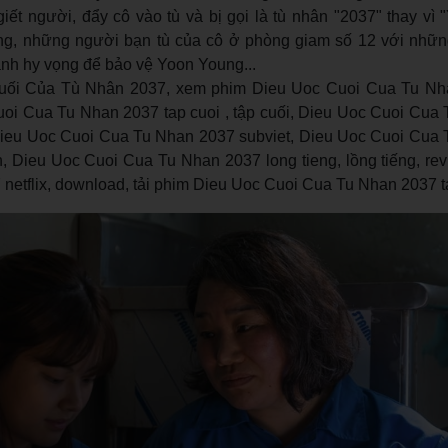
iết người, đẩy cô vào tù và bị gọi là tù nhân "2037" thay vì
ng, những người bạn tù của cô ở phòng giam số 12 với nhữ
ánh hy vọng để bảo vệ Yoon Young...
ối Của Tù Nhân 2037, xem phim Dieu Uoc Cuoi Cua Tu Nh
oi Cua Tu Nhan 2037 tap cuoi , tập cuối, Dieu Uoc Cuoi Cua
, Dieu Uoc Cuoi Cua Tu Nhan 2037 subviet, Dieu Uoc Cuoi Cua
h, Dieu Uoc Cuoi Cua Tu Nhan 2037 long tieng, lồng tiếng, re
netflix, download, tải phim Dieu Uoc Cuoi Cua Tu Nhan 2037 t