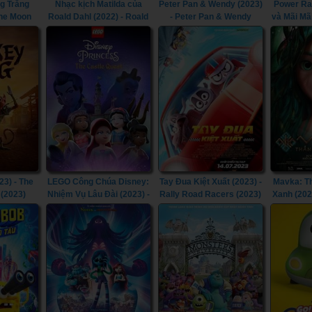
g Trăng
Nhạc kịch Matilda của
Peter Pan & Wendy (2023)
Power Ra
the Moon
Roald Dahl (2022) - Roald
- Peter Pan & Wendy
và Mãi Mãi
Dahl's Matilda the Musical
(2023)
Morphin 
(2022)
Once & 
3) - The
LEGO Công Chúa Disney:
Tay Đua Kiệt Xuất (2023) -
Mavka: T
(2023)
Nhiệm Vụ Lâu Đài (2023) -
Rally Road Racers (2023)
Xanh (202
LEGO Disney Princess:
Forest
The Castle Quest (2023)