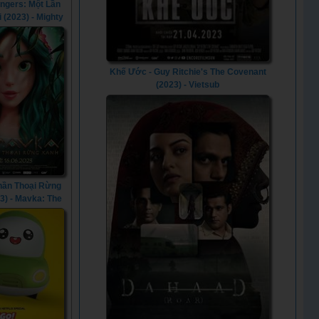
ngers: Một Lần
 (2023) - Mighty
Power Rangers:
Always (2023)
Khế Ước - Guy Ritchie's The Covenant
(2023) - Vietsub
hần Thoại Rừng
3) - Mavka: The
 Song (2023)