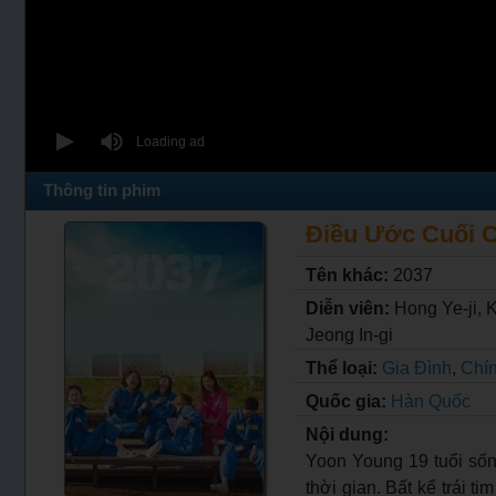
Thông tin phim
Điều Ước Cuối Củ
Tên khác:
2037
Diễn viên:
Hong Ye-ji, 
Jeong In-gi
Thể loại:
Gia Đình
,
Chí
Quốc gia:
Hàn Quốc
Nội dung:
Yoon Young 19 tuổi sốn
thời gian. Bất kể trái 