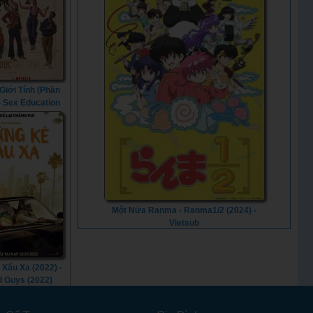
Giới Tính (Phần
 - Sex Education
on 3) (2021)
Một Nửa Ranma - Ranma1/2 (2024) -
Vietsub
Xấu Xa (2022) -
 Guys (2022)