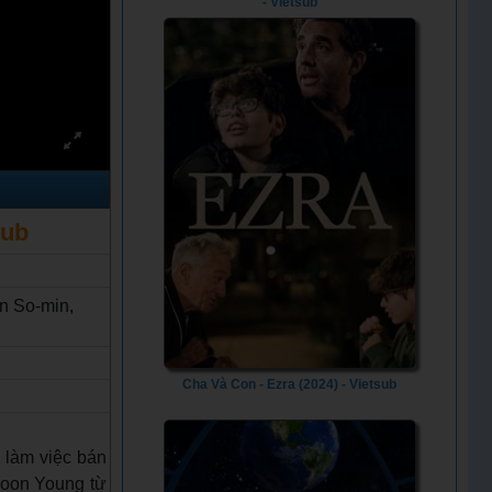
- Vietsub
sub
n So-min,
Cha Và Con - Ezra (2024) - Vietsub
 làm việc bán
 Yoon Young từ