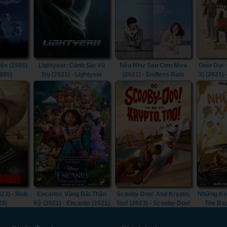
ện (1995)
Lightyear: Cảnh Sát Vũ
Nếu Như Sau Cơn Mưa
Giáo Dục 
1995)
Trụ (2021) - Lightyear
(2021) - Endless Rain
3) (2021)
(2022) (2021)
(2021)
(Seas
023) - Mob
Encanto: Vùng Đất Thần
Scooby-Doo! And Krypto,
Những Kẻ 
23)
Kỳ (2021) - Encanto (2021)
Too! (2023) - Scooby-Doo!
The Bad
And Krypto, Too! (2023)