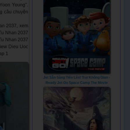
 "Yoon Young".
ng câu chuyện
an 2037, xem
 Tu Nhan 2037
 Tu Nhan 2037
view Dieu Uoc
ap 1
Jet Sẵn Sàng Tiến Lên! Trại Không Gian -
Ready Jet Go Space Camp The Movie
(2023) - Vietsub