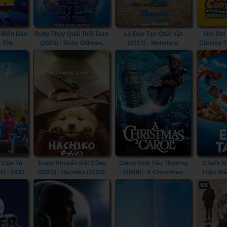
 Biển Đào
Ruby Thủy Quái Tuổi Teen
Lò Đào Tạo Quái Vật
Go! Go!
- The
(2023) - Ruby Gillman,
(2013) - Monsters
Chrissy 
Movie:
Teenage Kraken (2023)
University (2013)
(2021) 
un (2020)
Carson: 
the W
 Của Tù
Trung Khuyển Bát Công
Giáng Sinh Yêu Thương
Chuột N
2) - 2037
(2023) - Hachiko (2023)
(2009) - A Christmas
Thần Biể
Carol (2009)
Tai
8/8