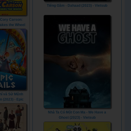
Tiếng Gầm - Dahaad (2023) - Vietsub
 Cory Carson:
Takes the Wheel
- Go! Go! Cory
Chrissy Takes
heel (2021)
hí và Sứ Mệnh
n (2023) - Epic
ls (2023)
Nhà Ta Có Một Con Ma - We Have a
Ghost (2023) - Vietsub