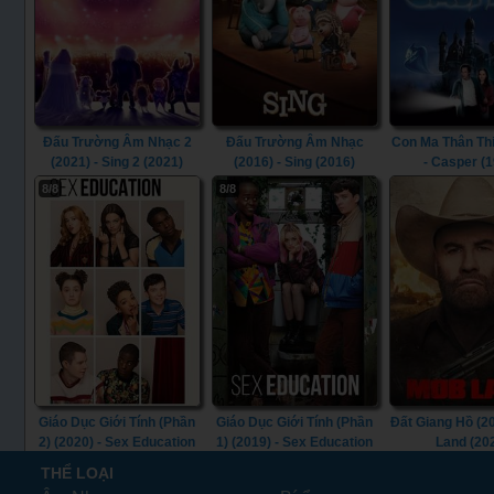
Đấu Trường Âm Nhạc 2
Đấu Trường Âm Nhạc
Con Ma Thân Thi
(2021) - Sing 2 (2021)
(2016) - Sing (2016)
- Casper (
8/8
8/8
Giáo Dục Giới Tính (Phần
Giáo Dục Giới Tính (Phần
Đất Giang Hồ (2
2) (2020) - Sex Education
1) (2019) - Sex Education
Land (20
(Season 2) (2020)
(Season 1) (2019)
THỂ LOẠI