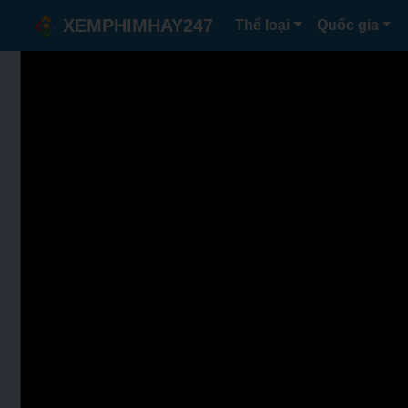
XEMPHIMHAY247
Thể loại
Quốc gia