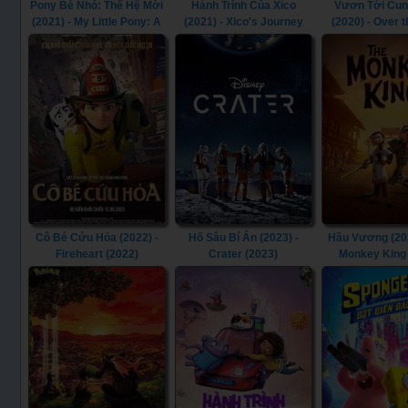
Pony Bé Nhỏ: Thế Hệ Mới
Hành Trình Của Xico
Vươn Tới Cun
(2021) - My Little Pony: A
(2021) - Xico's Journey
(2020) - Over 
New Generation (2021)
(2021)
(2020)
Cô Bé Cứu Hỏa (2022) -
Hố Sâu Bí Ẩn (2023) -
Hầu Vương (202
Fireheart (2022)
Crater (2023)
Monkey King 