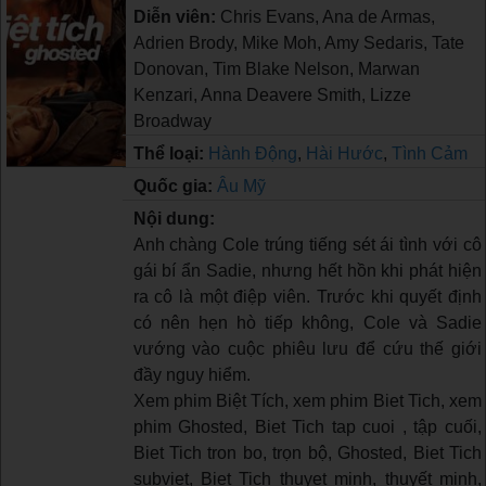
Diễn viên:
Chris Evans, Ana de Armas,
Adrien Brody, Mike Moh, Amy Sedaris, Tate
Donovan, Tim Blake Nelson, Marwan
Kenzari, Anna Deavere Smith, Lizze
Broadway
Thể loại:
Hành Động
,
Hài Hước
,
Tình Cảm
Quốc gia:
Âu Mỹ
Nội dung:
Anh chàng Cole trúng tiếng sét ái tình với cô
gái bí ẩn Sadie, nhưng hết hồn khi phát hiện
ra cô là một điệp viên. Trước khi quyết định
có nên hẹn hò tiếp không, Cole và Sadie
vướng vào cuộc phiêu lưu để cứu thế giới
đầy nguy hiểm.
Xem phim Biệt Tích, xem phim Biet Tich, xem
phim Ghosted, Biet Tich tap cuoi , tập cuối,
Biet Tich tron bo, trọn bộ, Ghosted, Biet Tich
subviet, Biet Tich thuyet minh, thuyết minh,