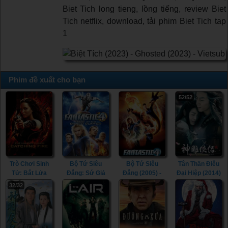
Biet Tich long tieng, lồng tiếng, review Biet
Tich netflix, download, tải phim Biet Tich tap
1
Phim đề xuất cho bạn
52/52
Trò Chơi Sinh
Bộ Tứ Siêu
Bộ Tứ Siêu
Tân Thần Điêu
Tử: Bắt Lửa
Đẳng: Sứ Giả
Đẳng (2005) -
Đại Hiệp (2014)
(2013) - The
Bạc (2007) -
Fantastic Four
- The Romance
32/32
Hunger Games:
Fantastic Four:
(2005)
of the Condor
Catching Fire
Rise of the
Heroes (2014)
(2013)
Silver Surfer
(2007)