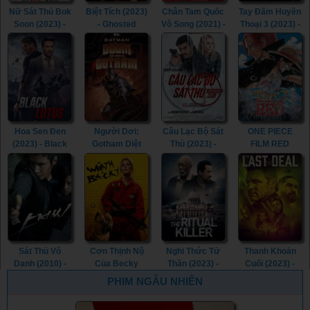
Nữ Sát Thủ Bok
Biệt Tích (2023)
Chân Tam Quốc
Tay Đấm Huyền
Soon (2023) -
- Ghosted
Vô Song (2021) -
Thoại 3 (2023) -
Kill Boksoon
(2023)
Dynasty
Creed III (2023)
(2023)
Warriors (2021)
Hoa Sen Đen
Người Dơi:
Câu Lạc Bộ Sát
ONE PIECE
(2023) - Black
Gotham Diệt
Thủ (2023) -
FILM RED
Lotus (2023)
Vong (2023) -
Assassin Club
(2022) - ONE
Batman: The
(2023)
PIECE FILM
Doom That
RED (2022)
Came to
Gotham (2023)
Sát Thủ Vô
Cơn Thịnh Nộ
Nghi Thức Tử
Thanh Khoản
Danh (2010) -
Của Becky
Thần (2023) -
Cuối (2023) -
The Man from
(2023) - The
The Ritual Killer
The Last Deal
PHIM NGẪU NHIÊN
Nowhere (2010)
Wrath of Becky
(2023)
(2023)
(2023)