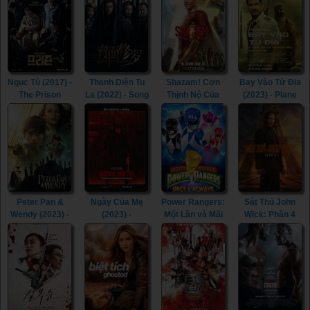
(2023)
Seven Kings
Must Die (2023)
Ngục Tù (2017) -
Thanh Diện Tu
Shazam! Cơn
Bay Vào Tử Địa
The Prison
La (2022) - Song
Thịnh Nộ Của
(2023) - Plane
(2017)
of the
Các Vị Thần
(2023)
Assassins
(2023) -
(2022)
Shazam! Fury of
the Gods (2023)
Peter Pan &
Ngày Của Mẹ
Power Rangers:
Sát Thủ John
Wendy (2023) -
(2023) -
Một Lần và Mãi
Wick: Phần 4
Peter Pan &
Mother's Day
Mãi (2023) -
(2023) - John
Wendy (2023)
(2023)
Mighty Morphin
Wick: Chapter 4
Power Rangers:
(2023)
Once & Always
(2023)