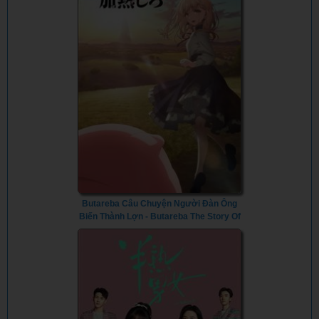
Butareba Câu Chuyện Người Đàn Ông
Biến Thành Lợn - Butareba The Story Of
A Man Turned Into A Pig (2023) - Vietsub