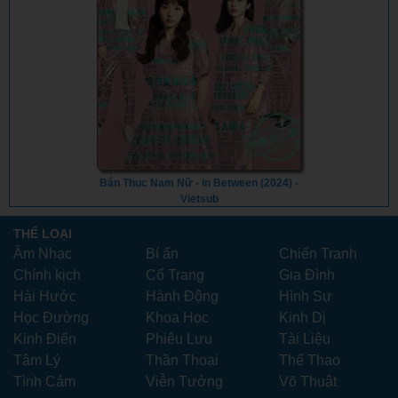
Bán Thục Nam Nữ - In Between (2024) -
Vietsub
THỂ LOẠI
Âm Nhạc
Bí ẩn
Chiến Tranh
Chính kịch
Cổ Trang
Gia Đình
Hài Hước
Hành Động
Hình Sự
Học Đường
Khoa Học
Kinh Dị
Kinh Điển
Phiêu Lưu
Tài Liệu
Tâm Lý
Thần Thoại
Thể Thao
Tình Cảm
Viễn Tưởng
Võ Thuật