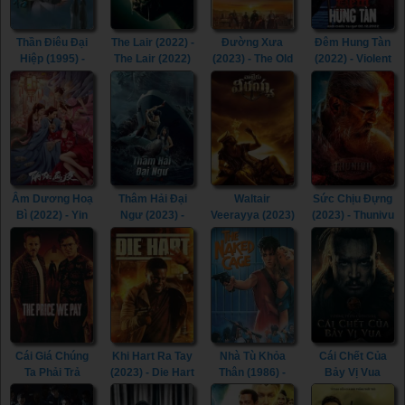
Thần Điêu Đại
The Lair (2022) -
Đường Xưa
Đêm Hung Tàn
Hiệp (1995) -
The Lair (2022)
(2023) - The Old
(2022) - Violent
Return of The
Way (2023)
Night (2022)
Condor Heroes
(1995)
Âm Dương Hoạ
Thâm Hải Đại
Waltair
Sức Chịu Đựng
Bì (2022) - Yin
Ngư (2023) -
Veerayya (2023)
(2023) - Thunivu
Yang Painted
Monster of The
- Waltair
(2023)
Skin (2022)
Deep (2023)
Veerayya (2023)
Cái Giá Chúng
Khi Hart Ra Tay
Nhà Tù Khỏa
Cái Chết Của
Ta Phải Trả
(2023) - Die Hart
Thân (1986) -
Bảy Vị Vua
(2023) - The
(2023)
The Naked
(2023) - The
Price We Pay
Cage (1986)
Last Kingdom: