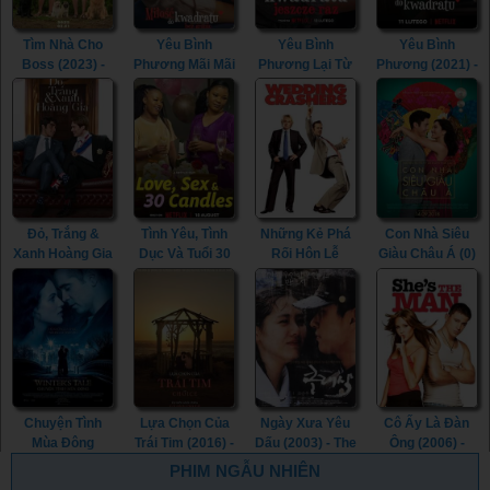
Tìm Nhà Cho
Yêu Bình
Yêu Bình
Yêu Bình
Boss (2023) -
Phương Mãi Mãi
Phương Lại Từ
Phương (2021) -
My Heart Puppy
(2023) -
Đầu (2023) -
Squared Love
(2023)
Squared Love
Squared Love
(2021)
Everlasting
All Over Again
(2023)
(2023)
Đỏ, Trắng &
Tình Yêu, Tình
Những Kẻ Phá
Con Nhà Siêu
Xanh Hoàng Gia
Dục Và Tuổi 30
Rối Hôn Lễ
Giàu Châu Á (0)
(2023) - Red,
(2023) - Love,
(2005) -
- Crazy Rich
White & Royal
Sex and 30
Wedding
Asians (0)
Blue (2023)
Candles (2023)
Crashers (2005)
Chuyện Tình
Lựa Chọn Của
Ngày Xưa Yêu
Cô Ấy Là Đàn
Mùa Đông
Trái Tim (2016) -
Dấu (2003) - The
Ông (2006) -
(2014) - Winter's
The Choice
Classic (2003)
She's the Man
PHIM NGẪU NHIÊN
Tale (2014)
(2016)
(2006)