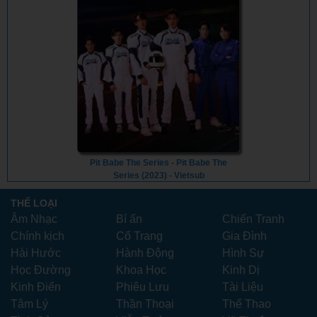
Pit Babe The Series - Pit Babe The
Series (2023) - Vietsub
THỂ LOẠI
Âm Nhạc
Bí ẩn
Chiến Tranh
Chính kịch
Cổ Trang
Gia Đình
Hài Hước
Hành Động
Hình Sự
Học Đường
Khoa Học
Kinh Dị
Kinh Điển
Phiêu Lưu
Tài Liệu
Tâm Lý
Thần Thoại
Thể Thao