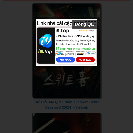
Đóng QC
Thế Giới Ma Quái Phần 3 - Sweet Home
Season 3 (2024) - Vietsub