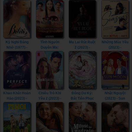
Kiss! (2023)
(2023)
(2021)
(2003)
Kỳ Nghỉ Đáng
Tình Người
Ma Lai Rút Ruột
Những Mùa Yêu
Nhớ (1977) -
Duyên Ma:
2 (2023) -
(2023) -
Bilitis (1977)
Ngoại Truyện
Inhuman Kiss 2
Seasons (2023)
(2023) - Tid Noi:
(2023)
More Than True
Love (2023)
Khao Khát Hoàn
Chiêu Trò Khi
Đông Du Ký:
Nhật Nguyệt
Hảo (2023) -
Yêu 2 (2023) -
Bát Tiên Phục
(2023) - Sun
Perfect
Love Tactics 2
Ma (2023) -
Moon (2023)
Addiction (2023)
(2023)
Journey To The
East: The Eight
Immortals
(2023)