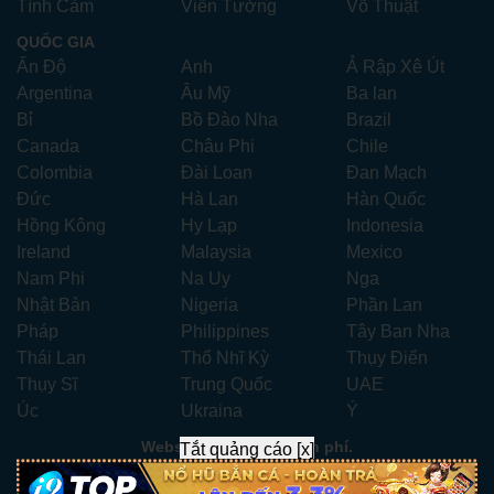
Tình Cảm
Viễn Tưởng
Võ Thuật
QUỐC GIA
Ấn Độ
Anh
Ả Rập Xê Út
Argentina
Âu Mỹ
Ba lan
Bỉ
Bồ Đào Nha
Brazil
Canada
Châu Phi
Chile
Colombia
Đài Loan
Đan Mạch
Đức
Hà Lan
Hàn Quốc
Hồng Kông
Hy Lạp
Indonesia
Ireland
Malaysia
Mexico
Nam Phi
Na Uy
Nga
Nhật Bản
Nigeria
Phần Lan
Pháp
Philippines
Tây Ban Nha
Thái Lan
Thổ Nhĩ Kỳ
Thụy Điển
Thụy Sĩ
Trung Quốc
UAE
Úc
Ukraina
Ý
Website xem phim miễn phí.
Tắt quảng cáo [x]
Liên hệ:
xemphimhay247.com@gmail.com
- Telegram:
ad247