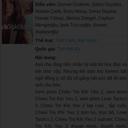
Diễn viên:
Demet Özdemir, Şükrü Özyıldız,
Atakan Çelik, Bora Akkaş, Deniz Baydar,
Hande Yılmaz, Melisa Döngel, Ceyhun
Mengiroğlu, İpek Tuzcuoğlu, Kerem
Atabeyoğlu
Thể loại:
Tình Cảm
,
Hài Hước
Quốc gia:
Thổ Nhĩ Kỳ
Nội dung:
Asli cho rằng hôn nhân là một trò lừa đảo và
nói như vậy. Nhưng khi bạn trai Kerem bất
ngờ đồng ý, cô đã cố gắng hết sức để lôi kéo
anh cầu hôn.
Xem phim Chiêu Trò Khi Yêu 2, xem phim
Chieu Tro Khi Yeu 2, xem phim Love Tactics
2, Chieu Tro Khi Yeu 2 tap cuoi , tập cuối,
Chieu Tro Khi Yeu 2 tron bo, trọn bộ, Love
Tactics 2, Chieu Tro Khi Yeu 2 subviet, Chieu
Tro Khi Yeu 2 thuyet minh, thuyết minh,