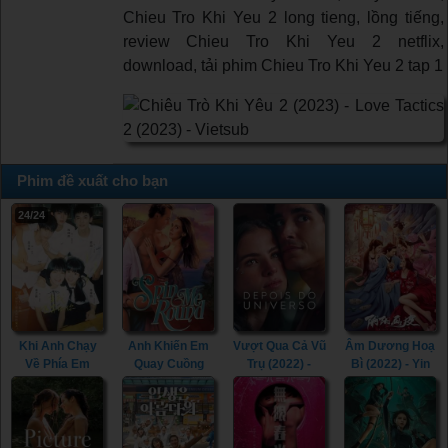
Chieu Tro Khi Yeu 2 long tieng, lồng tiếng,
review Chieu Tro Khi Yeu 2 netflix,
download, tải phim Chieu Tro Khi Yeu 2 tap 1
Phim đề xuất cho bạn
24/24
Khi Anh Chạy
Anh Khiến Em
Vượt Qua Cả Vũ
Âm Dương Hoạ
Về Phía Em
Quay Cuồng
Trụ (2022) -
Bì (2022) - Yin
(2023) - When I
(2022) - Spin Me
Beyond the
Yang Painted
Fly Towards You
Round (2022)
Universe (2022)
Skin (2022)
(2023)