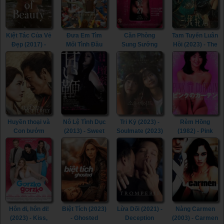
Kiệt Tác Của Vẻ
Đưa Em Tìm
Căn Phòng
Tam Tuyến Luân
Đẹp (2017) -
Mối Tình Đầu
Sung Sướng
Hồi (2023) - The
Picture of
(2022) - Life Is
(2015) - In the
River (2023)
Beauty (2017)
Beautiful (2022)
Room (2015)
Huyền thoại và
Nô Lệ Tình Dục
Tri Kỷ (2023) -
Rèm Hồng
Con bướm
(2013) - Sweet
Soulmate (2023)
(1982) - Pink
(2023) - The
Whip (2013)
Curtain (1982)
Legend &
Butterfly (2023)
Hôn đi, hôn đi!
Biệt Tích (2023)
Lừa Dối (2021) -
Nàng Carmen
(2023) - Kiss,
- Ghosted
Deception
(2003) - Carmen