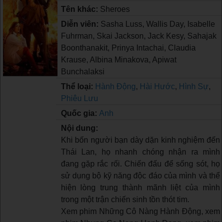
Tên khác:
Sheroes
Diễn viên:
Sasha Luss, Wallis Day, Isabelle
Fuhrman, Skai Jackson, Jack Kesy, Sahajak
Boonthanakit, Prinya Intachai, Claudia
Krause, Albina Minakova, Apiwat
Bunchalaksi
Thể loại:
Hành Động
,
Hài Hước
,
Hình Sự
,
Phiêu Lưu
Quốc gia:
Anh
Nội dung:
Khi bốn người bạn dày dặn kinh nghiệm đến
Thái Lan, họ nhanh chóng nhận ra mình
đang gặp rắc rối. Chiến đấu để sống sót, họ
sử dụng bộ kỹ năng độc đáo của mình và thể
hiện lòng trung thành mãnh liệt của mình
trong một trận chiến sinh tồn thót tim.
Xem phim Những Cô Nàng Hành Động, xem