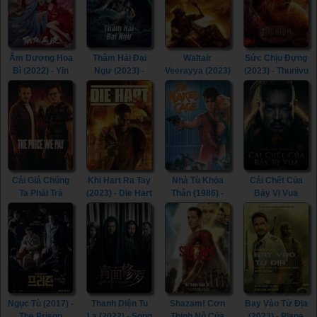
Âm Dương Hoạ
Thâm Hải Đại
Waltair
Sức Chịu Đựng
Bì (2022) - Yin
Ngư (2023) -
Veerayya (2023)
(2023) - Thunivu
Yang Painted
Monster of The
- Waltair
(2023)
Skin (2022)
Deep (2023)
Veerayya (2023)
Cái Giá Chúng
Khi Hart Ra Tay
Nhà Tù Khỏa
Cái Chết Của
Ta Phải Trả
(2023) - Die Hart
Thân (1986) -
Bảy Vị Vua
(2023) - The
(2023)
The Naked
(2023) - The
Price We Pay
Cage (1986)
Last Kingdom:
(2023)
Seven Kings
Must Die (2023)
Ngục Tù (2017) -
Thanh Diện Tu
Shazam! Cơn
Bay Vào Tử Địa
The Prison
La (2022) - Song
Thịnh Nộ Của
(2023) - Plane