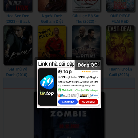
Hoa Sen Đen
Người Dơi:
Câu Lạc Bộ Sát
ONE PIECE
(2023) - Black
Gotham Diệt
Thủ (2023) -
FILM RED
Lotus (2023)
Vong (2023) -
Assassin Club
(2022) - ONE
Batman: The
(2023)
PIECE FILM
Doom That
RED (2022)
Came to
Gotham (2023)
Đóng QC
Sát Thủ Vô
Cơn Thịnh Nộ
Nghi Thức Tử
Thanh Khoản
Danh (2010) -
Của Becky
Thần (2023) -
Cuối (2023) -
The Man from
(2023) - The
The Ritual Killer
The Last Deal
PHIM NGẪU NHIÊN
Nowhere (2010)
Wrath of Becky
(2023)
(2023)
(2023)