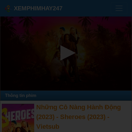
XEMPHIMHAY247
Thông tin phim
Những Cô Nàng Hành Động
(2023) - Sheroes (2023) -
Vietsub