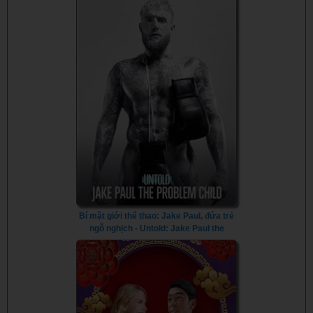
Bí mật giới thể thao: Jake Paul, đứa trẻ
ngỗ nghịch - Untold: Jake Paul the
Problem Child (2023) - Vietsub