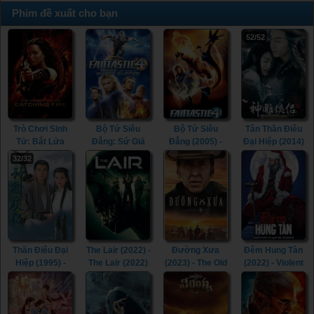
Phim đề xuất cho bạn
52/52
Trò Chơi Sinh
Bộ Tứ Siêu
Bộ Tứ Siêu
Tân Thần Điêu
Tử: Bắt Lửa
Đẳng: Sứ Giả
Đẳng (2005) -
Đại Hiệp (2014)
(2013) - The
Bạc (2007) -
Fantastic Four
- The Romance
32/32
Hunger Games:
Fantastic Four:
(2005)
of the Condor
Catching Fire
Rise of the
Heroes (2014)
(2013)
Silver Surfer
(2007)
Thần Điêu Đại
The Lair (2022) -
Đường Xưa
Đêm Hung Tàn
Hiệp (1995) -
The Lair (2022)
(2023) - The Old
(2022) - Violent
Return of The
Way (2023)
Night (2022)
Condor Heroes
(1995)