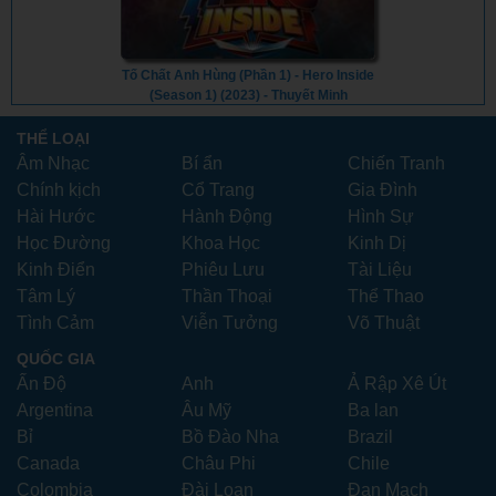
Tố Chất Anh Hùng (Phần 1) - Hero Inside
(Season 1) (2023) - Thuyết Minh
THỂ LOẠI
Âm Nhạc
Bí ẩn
Chiến Tranh
Chính kịch
Cổ Trang
Gia Đình
Hài Hước
Hành Động
Hình Sự
Học Đường
Khoa Học
Kinh Dị
Kinh Điển
Phiêu Lưu
Tài Liệu
Tâm Lý
Thần Thoại
Thể Thao
Tình Cảm
Viễn Tưởng
Võ Thuật
QUỐC GIA
Ấn Độ
Anh
Ả Rập Xê Út
Argentina
Âu Mỹ
Ba lan
Bỉ
Bồ Đào Nha
Brazil
Canada
Châu Phi
Chile
Colombia
Đài Loan
Đan Mạch