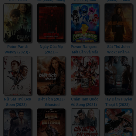
(2017)
of the
Các Vị Thần
(2023)
Assassins
(2023) -
(2022)
Shazam! Fury of
the Gods (2023)
Peter Pan &
Ngày Của Mẹ
Power Rangers:
Sát Thủ John
Wendy (2023) -
(2023) -
Một Lần và Mãi
Wick: Phần 4
Peter Pan &
Mother's Day
Mãi (2023) -
(2023) - John
Wendy (2023)
(2023)
Mighty Morphin
Wick: Chapter 4
Power Rangers:
(2023)
Once & Always
(2023)
Nữ Sát Thủ Bok
Biệt Tích (2023)
Chân Tam Quốc
Tay Đấm Huyền
Soon (2023) -
- Ghosted
Vô Song (2021) -
Thoại 3 (2023) -
Kill Boksoon
(2023)
Dynasty
Creed III (2023)
(2023)
Warriors (2021)