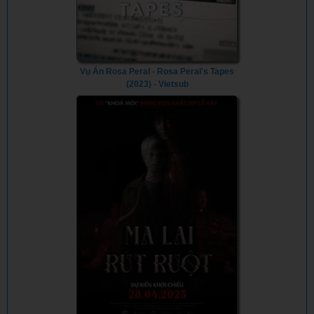
Vụ Án Rosa Peral - Rosa Peral's Tapes
(2023) - Vietsub