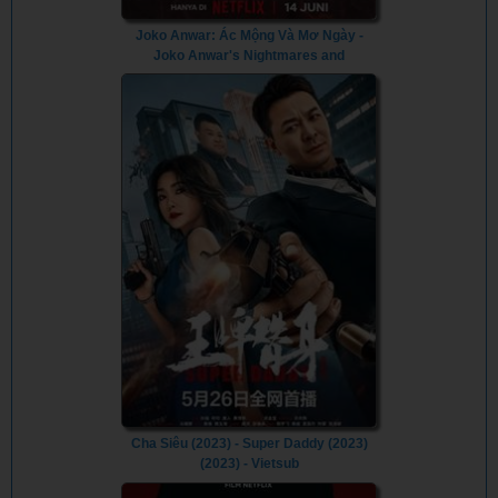
Joko Anwar: Ác Mộng Và Mơ Ngày -
Joko Anwar's Nightmares and
Daydreams (2024) - Vietsub
Cha Siêu (2023) - Super Daddy (2023)
(2023) - Vietsub