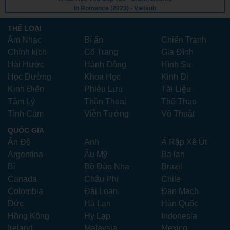
In Romance (2023) - Vietsub
THỂ LOẠI
Âm Nhạc
Bí ẩn
Chiến Tranh
Chính kịch
Cổ Trang
Gia Đình
Hài Hước
Hành Động
Hình Sự
Học Đường
Khoa Học
Kinh Dị
Kinh Điển
Phiêu Lưu
Tài Liệu
Tâm Lý
Thần Thoại
Thể Thao
Tình Cảm
Viễn Tưởng
Võ Thuật
QUỐC GIA
Ấn Độ
Anh
Ả Rập Xê Út
Argentina
Âu Mỹ
Ba lan
Bỉ
Bồ Đào Nha
Brazil
Canada
Châu Phi
Chile
Colombia
Đài Loan
Đan Mạch
Đức
Hà Lan
Hàn Quốc
Hồng Kông
Hy Lạp
Indonesia
Ireland
Malaysia
Mexico