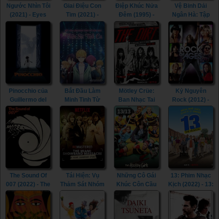
Ngước Nhìn Tôi
Giai Điệu Con
Điệp Khúc Nửa
Vệ Binh Dải
(2021) - Eyes
Tim (2021) -
Đêm (1995) -
Ngân Hà: Tập
On Me (2021)
CODA (2021)
The Phantom
Đặc Biệt (2022)
Lover (1995)
- The Guardians
of the Galaxy
Holiday Special
(2022)
Pinocchio của
Bắt Đầu Làm
Mötley Crüe:
Kỷ Nguyên
Guillermo del
Minh Tinh Từ
Ban Nhạc Tai
Rock (2012) -
Toro (2022) -
Hôm Nay: Thiên
Tiếng (2019) -
Rock Of Ages
13/13
Guillermo del
Sứ Tình Ca
The Dirt (2019)
(2012)
Toro’s
(2021) - Super
Pinocchio
Star: Love Song
(2022)
(2021)
The Sound Of
Tái Hiện: Vụ
Những Cô Gái
13: Phim Nhạc
007 (2022) - The
Thảm Sát Nhóm
Khúc Côn Cầu
Kịch (2022) - 13:
Sound Of 007
Miami
(2019) - The
The Musical
(2022)
Showband
Hockey Girls
(2022)
(2019) -
(2019)