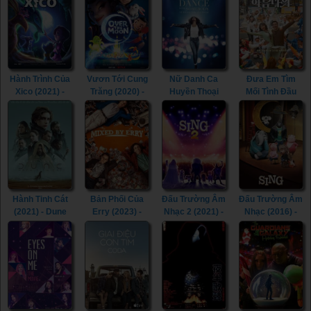
Hành Trình Của
Vươn Tới Cung
Nữ Danh Ca
Đưa Em Tìm
Xico (2021) -
Trăng (2020) -
Huyền Thoại
Mối Tình Đầu
Xico's Journey
Over the Moon
(2022) - Whitney
(2022) - Life Is
(2021)
(2020)
Houston: I
Beautiful (2022)
Wanna Dance
with Somebody
(2022)
Hành Tinh Cát
Bản Phối Của
Đấu Trường Âm
Đấu Trường Âm
(2021) - Dune
Erry (2023) -
Nhạc 2 (2021) -
Nhạc (2016) -
(2021)
Mixed by Erry
Sing 2 (2021)
Sing (2016)
(2023)