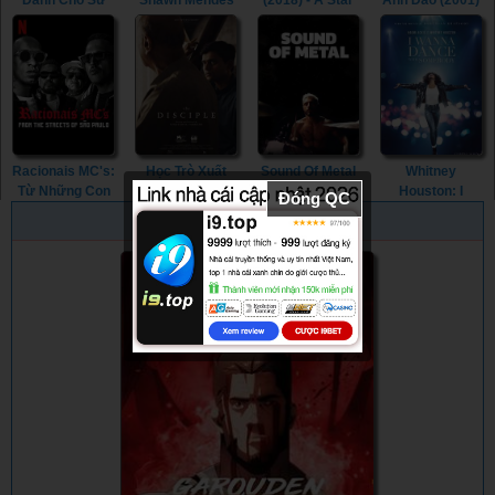
Dành Cho Sư
Shawn Mendes
(2018) - A Star
Anh Đào (2001)
Tử (2019) -
(2020) - Shawn
Is Born (2018)
- Para Para
ReMastered:
Mendes: In
Sakura (2001)
The Lion's
Wonder (2020)
Share (2019)
Racionais MC's:
Học Trò Xuất
Sound Of Metal
Whitney
Từ Những Con
Sắc (2021) - The
(2019) - Sound
Houston: I
Đóng QC
Phố São Paulo
Disciple (2021)
Of Metal (2019)
Wanna Dance
PHIM NGẪU NHIÊN
(2022) -
With Somebody
Racionais MC's:
(2022) - Whitney
From The
Houston: I
Streets Of São
Wanna Dance
Paulo (2022)
With Somebody
(2022)