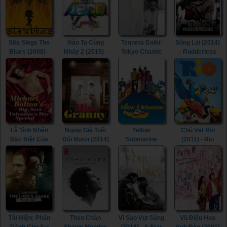
ReMastered:
The Miami
Showband
Massacre
(2019)
Sita Sings The
Nào Ta Cùng
Tsuneta Daiki:
Sống Lại (2014)
Blues (2008) -
Nhảy 2 (2015) -
Tokyo Chaotic
- Rudderless
Sita Sings The
Any Body Can
(2021) - Tsuneta
(2014)
Blues (2008)
Dance 2 (2015)
Daiki: Tokyo
Chaotic (2021)
Lễ Tình Nhân
Ngoại Già Tuổi
Yellow
Chú Vẹt Rio
Đặc Biệt Của
Đôi Mươi (2014)
Submarine
(2011) - Rio
Michael Bolton
- Miss Granny
(1968) - Yellow
(2011)
(2017) - Michael
(2014)
Submarine
Bolton's Big,
(1968)
Sexy
Valentine's Day
Special (2017)
Tái Hiện: Phần
Theo Chân
Vì Sao Vụt Sáng
Vũ Điệu Hoa