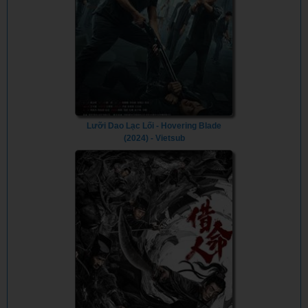
Lưỡi Dao Lạc Lối - Hovering Blade
(2024) - Vietsub