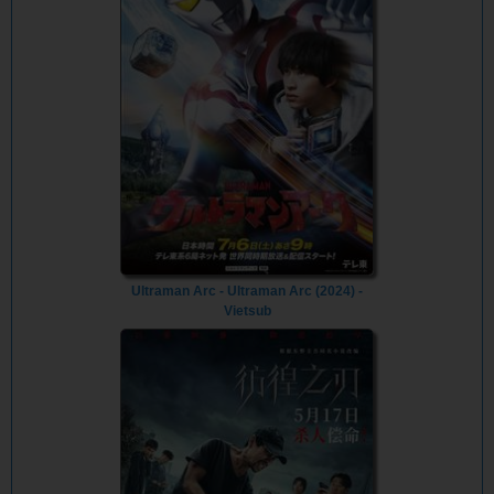
Ultraman Arc - Ultraman Arc (2024) -
Vietsub