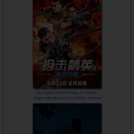
Tay Ngắm Tinh Anh Nguy Cơ Nano -
Sniper Elite Nano Crisis (2024) - Vietsub