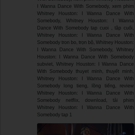
I Wanna Dance With Somebody, xem phim
Whitney Houston: I Wanna Dance With
Somebody, Whitney Houston: I Wanna
Dance With Somebody tap cuoi , tập cuối,
Whitney Houston: I Wanna Dance With
Somebody tron bo, trọn bộ, Whitney Houston:
I Wanna Dance With Somebody, Whitney
Houston: I Wanna Dance With Somebody
subviet, Whitney Houston: I Wanna Dance
With Somebody thuyet minh, thuyết minh,
Whitney Houston: I Wanna Dance With
Somebody long tieng, lồng tiếng, review
Whitney Houston: I Wanna Dance With
Somebody netflix, download, tải phim
Whitney Houston: I Wanna Dance With
Somebody tap 1