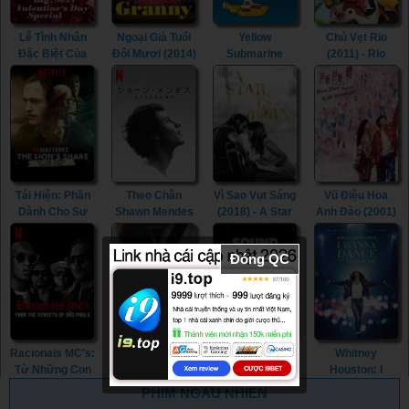
Lễ Tình Nhân
Ngoại Già Tuổi
Yellow
Chú Vẹt Rio
Đặc Biệt Của
Đôi Mươi (2014)
Submarine
(2011) - Rio
Michael Bolton
- Miss Granny
(1968) - Yellow
(2011)
(2017) - Michael
(2014)
Submarine
Bolton's Big,
(1968)
Sexy
Valentine's Day
Special (2017)
Tái Hiện: Phần
Theo Chân
Vì Sao Vụt Sáng
Vũ Điệu Hoa
Dành Cho Sư
Shawn Mendes
(2018) - A Star
Anh Đào (2001)
Tử (2019) -
(2020) - Shawn
Is Born (2018)
- Para Para
ReMastered:
Mendes: In
Sakura (2001)
Đóng QC
The Lion's
Wonder (2020)
Share (2019)
Racionais MC's:
Học Trò Xuất
Sound Of Metal
Whitney
Từ Những Con
Sắc (2021) - The
(2019) - Sound
Houston: I
Phố São Paulo
Disciple (2021)
Of Metal (2019)
Wanna Dance
PHIM NGẪU NHIÊN
(2022) -
With Somebody