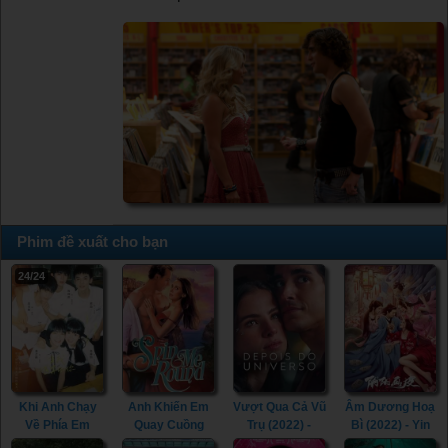
Phim đề xuất cho bạn
24/24
Khi Anh Chạy
Anh Khiến Em
Vượt Qua Cả Vũ
Âm Dương Hoạ
Về Phía Em
Quay Cuồng
Trụ (2022) -
Bì (2022) - Yin
(2023) - When I
(2022) - Spin Me
Beyond the
Yang Painted