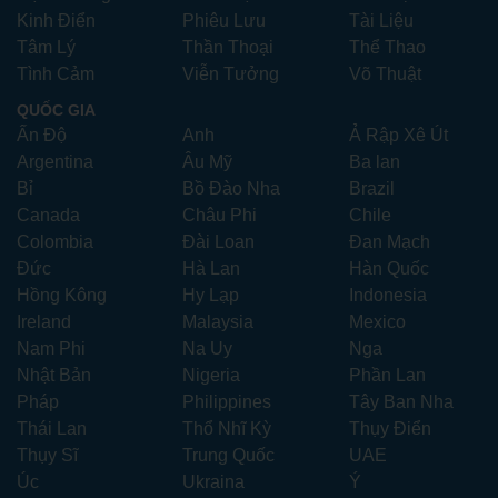
Kinh Điển
Phiêu Lưu
Tài Liệu
Tâm Lý
Thần Thoại
Thể Thao
Tình Cảm
Viễn Tưởng
Võ Thuật
QUỐC GIA
Ấn Độ
Anh
Ả Rập Xê Út
Argentina
Âu Mỹ
Ba lan
Bỉ
Bồ Đào Nha
Brazil
Canada
Châu Phi
Chile
Colombia
Đài Loan
Đan Mạch
Đức
Hà Lan
Hàn Quốc
Hồng Kông
Hy Lạp
Indonesia
Ireland
Malaysia
Mexico
Nam Phi
Na Uy
Nga
Nhật Bản
Nigeria
Phần Lan
Pháp
Philippines
Tây Ban Nha
Thái Lan
Thổ Nhĩ Kỳ
Thụy Điển
Thụy Sĩ
Trung Quốc
UAE
Úc
Ukraina
Ý