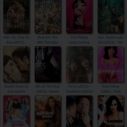
Fly Towards You
Round (2022)
Universe (2022)
Skin (2022)
(2023)
Kiệt Tác Của Vẻ
Đưa Em Tìm
Căn Phòng
Tam Tuyến Luân
Đẹp (2017) -
Mối Tình Đầu
Sung Sướng
Hồi (2023) - The
Picture of
(2022) - Life Is
(2015) - In the
River (2023)
Beauty (2017)
Beautiful (2022)
Room (2015)
Huyền thoại và
Nô Lệ Tình Dục
Tri Kỷ (2023) -
Rèm Hồng
Con bướm
(2013) - Sweet
Soulmate (2023)
(1982) - Pink
(2023) - The
Whip (2013)
Curtain (1982)
Legend &
Butterfly (2023)