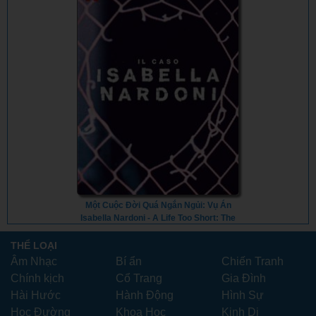
Một Cuộc Đời Quá Ngắn Ngủi: Vụ Án
Isabella Nardoni - A Life Too Short: The
Isabella Nardoni Case (2023) - Vietsub
THỂ LOẠI
Âm Nhạc
Bí ẩn
Chiến Tranh
Chính kịch
Cổ Trang
Gia Đình
Hài Hước
Hành Động
Hình Sự
Học Đường
Khoa Học
Kinh Dị