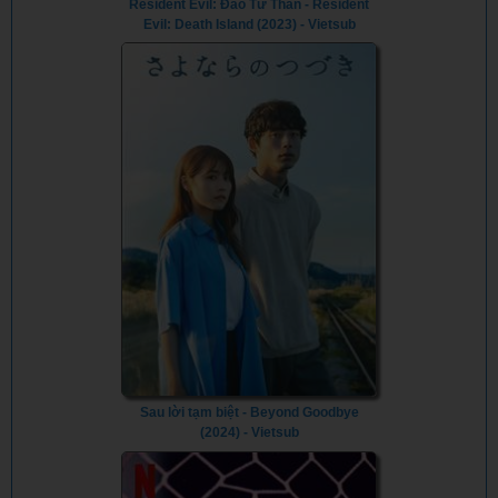
Resident Evil: Đảo Tử Thần - Resident
Evil: Death Island (2023) - Vietsub
Sau lời tạm biệt - Beyond Goodbye
(2024) - Vietsub