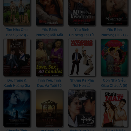
East: The Eight
Immortals
(2023)
Tìm Nhà Cho
Yêu Bình
Yêu Bình
Yêu Bình
Boss (2023) -
Phương Mãi Mãi
Phương Lại Từ
Phương (2021) -
My Heart Puppy
(2023) -
Đầu (2023) -
Squared Love
(2023)
Squared Love
Squared Love
(2021)
Everlasting
All Over Again
(2023)
(2023)
Đỏ, Trắng &
Tình Yêu, Tình
Những Kẻ Phá
Con Nhà Siêu
Xanh Hoàng Gia
Dục Và Tuổi 30
Rối Hôn Lễ
Giàu Châu Á (0)
(2023) - Red,
(2023) - Love,
(2005) -
- Crazy Rich
White & Royal
Sex and 30
Wedding
Asians (0)
Blue (2023)
Candles (2023)
Crashers (2005)