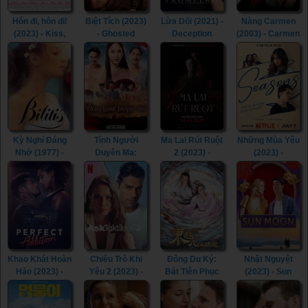
Hôn đi, hôn đi!
Biệt Tích (2023)
Lừa Dối (2021) -
Nàng Carmen
(2023) - Kiss,
- Ghosted
Deception
(2003) - Carmen
Kiss! (2023)
(2023)
(2021)
(2003)
Kỳ Nghỉ Đáng
Tình Người
Ma Lai Rút Ruột
Những Mùa Yêu
Nhớ (1977) -
Duyên Ma:
2 (2023) -
(2023) -
Bilitis (1977)
Ngoại Truyện
Inhuman Kiss 2
Seasons (2023)
(2023) - Tid Noi:
(2023)
More Than True
Love (2023)
Khao Khát Hoàn
Chiêu Trò Khi
Đông Du Ký:
Nhật Nguyệt
Hảo (2023) -
Yêu 2 (2023) -
Bát Tiên Phục
(2023) - Sun
Perfect
Love Tactics 2
Ma (2023) -
Moon (2023)
Addiction (2023)
(2023)
Journey To The