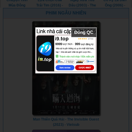
Chuyện Tình
Lựa Chọn Của
Ngày Xưa Yêu
Cô Ấy Là Đàn
Mùa Đông
Trái Tim (2016) -
Dấu (2003) - The
Ông (2006) -
(2014) - Winter's
The Choice
Classic (2003)
She's the Man
PHIM NGẪU NHIÊN
Tale (2014)
(2016)
(2006)
Đóng QC
Man Thiên Quá Hải - The Invisible Guest
(2023) - Vietsub