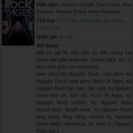
Diễn viên:
Julianne Hough, Tom Cruise, Alec
Baldwin, Russell Brand, Malin Åkerman
Thể loại:
Tình Cảm
,
Hài Hước
,
Âm Nhạc
,
Chính Kịch
Quốc gia:
Âu Mỹ
Nội dung:
Một cô gái thị trấn nhỏ và một chàng trai
thành phố gặp nhau trên Sunset Strip, khi họ
theo đuổi giấc mơ Hollywood.
Xem phim Kỷ Nguyên Rock, xem phim Ky
Nguyen Rock, xem phim Rock Of Ages, Ky
Nguyen Rock tap cuoi , tập cuối, Ky Nguyen
Rock tron bo, trọn bộ, Rock Of Ages, Ky
Nguyen Rock subviet, Ky Nguyen Rock
thuyet minh, thuyết minh, Ky Nguyen Rock
long tieng, lồng tiếng, review Ky Nguyen
Rock netflix, download, tải phim Ky Nguyen
Rock tap 1