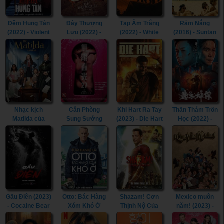
Đêm Hung Tàn
Đáy Thượng
Tạp Âm Trắng
Rám Nắng
(2022) - Violent
Lưu (2022) -
(2022) - White
(2016) - Suntan
Night (2022)
Triangle of
Noise (2022)
(2016)
Sadness (2022)
Nhạc kịch
Căn Phòng
Khi Hart Ra Tay
Thần Thám Trốn
Matilda của
Sung Sướng
(2023) - Die Hart
Học (2022) -
Roald Dahl
(2015) - In the
(2023)
Detective Chen
(2022) - Roald
Room (2015)
(2022)
Dahl's Matilda
the Musical
(2022)
Gấu Điên (2023)
Otto: Bác Hàng
Shazam! Cơn
Mexico muôn
- Cocaine Bear
Xóm Khó Ở
Thịnh Nộ Của
năm! (2023) -
(2023)
(2022) - A Man
Các Vị Thần
¡Que Viva
Called Otto
(2023) -
México! (2023)