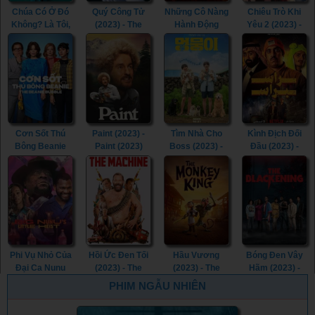
Chúa Có Ở Đó
Quý Công Tử
Những Cô Nàng
Chiêu Trò Khi
Không? Là Tôi,
(2023) - The
Hành Động
Yêu 2 (2023) -
Margaret (2023)
Childe (2023)
(2023) -
Love Tactics 2
- Are You There
Sheroes (2023)
(2023)
God? It’s Me,
Margaret.
(2023)
Cơn Sốt Thú
Paint (2023) -
Tìm Nhà Cho
Kình Địch Đối
Bông Beanie
Paint (2023)
Boss (2023) -
Đầu (2023) -
(2023) - The
My Heart Puppy
Head to Head
Beanie Bubble
(2023)
(2023)
(2023)
Phi Vụ Nhỏ Của
Hồi Ức Đen Tối
Hầu Vương
Bóng Đen Vây
Đại Ca Nunu
(2023) - The
(2023) - The
Hãm (2023) -
(2023) - Big
Machine (2023)
Monkey King
The Blackening
PHIM NGẪU NHIÊN
Nunu's Little
(2023)
(2023)
Heist (2023)