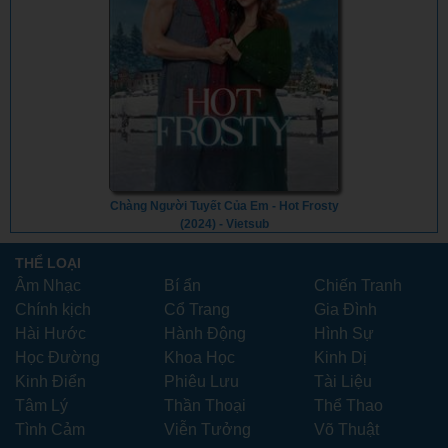
Chàng Người Tuyết Của Em - Hot Frosty
(2024) - Vietsub
THỂ LOẠI
Âm Nhạc
Bí ẩn
Chiến Tranh
Chính kịch
Cổ Trang
Gia Đình
Hài Hước
Hành Động
Hình Sự
Học Đường
Khoa Học
Kinh Dị
Kinh Điển
Phiêu Lưu
Tài Liệu
Tâm Lý
Thần Thoại
Thể Thao
Tình Cảm
Viễn Tưởng
Võ Thuật