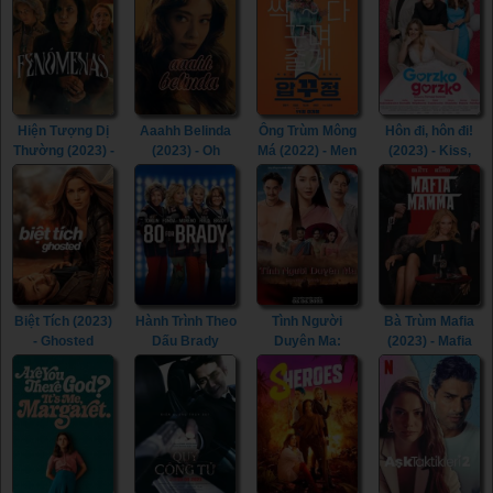
(2022)
Shazam! Fury of
the Gods (2023)
Hiện Tượng Dị
Aaahh Belinda
Ông Trùm Mông
Hôn đi, hôn đi!
Thường (2023) -
(2023) - Oh
Má (2022) - Men
(2023) - Kiss,
Phenomena
Belinda (2023)
of Plastic (2022)
Kiss! (2023)
(2023)
Biệt Tích (2023)
Hành Trình Theo
Tình Người
Bà Trùm Mafia
- Ghosted
Dấu Brady
Duyên Ma:
(2023) - Mafia
(2023)
(2023) - 80 for
Ngoại Truyện
Mamma (2023)
Brady (2023)
(2023) - Tid Noi:
More Than True
Love (2023)