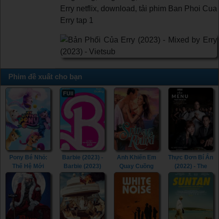
Erry netflix, download, tải phim Ban Phoi Cua
Erry tap 1
Phim đề xuất cho bạn
FUll
Pony Bé Nhỏ:
Barbie (2023) -
Anh Khiến Em
Thực Đơn Bí Ẩn
Thế Hệ Mới
Barbie (2023)
Quay Cuồng
(2022) - The
(2021) - My
(2022) - Spin Me
Menu (2022)
Little Pony: A
Round (2022)
New Generation
(2021)