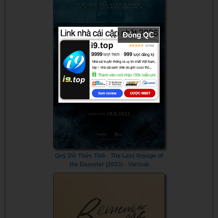
Đóng QC
Quỷ Dữ Thức Tỉnh - The Last Voyage of
the Demeter (2023) - Vietsub