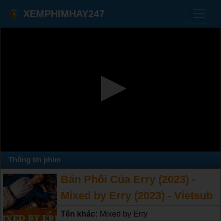
XEMPHIMHAY247
Thông tin phim
Bản Phối Của Erry (2023) -
Mixed by Erry (2023) - Vietsub
Tên khác:
Mixed by Erry