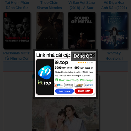
Tái Hiện: Phần
Theo Chân
Vì Sao Vụt Sáng
Vũ Điệu Hoa
Dành Cho Sư
Shawn Mendes
(2018) - A Star
Anh Đào (2001)
Tử (2019) -
(2020) - Shawn
Is Born (2018)
- Para Para
ReMastered:
Mendes: In
Sakura (2001)
The Lion's
Wonder (2020)
Share (2019)
Racionais MC's:
Học Trò Xuất
Sound Of Metal
Whitney
Đóng QC
Từ Những Con
Sắc (2021) - The
(2019) - Sound
Houston: I
Phố São Paulo
Disciple (2021)
Of Metal (2019)
Wanna Dance
PHIM NGẪU NHIÊN
(2022) -
With Somebody
Racionais MC's:
(2022) - Whitney
From The
Houston: I
Streets Of São
Wanna Dance
Paulo (2022)
With Somebody
(2022)