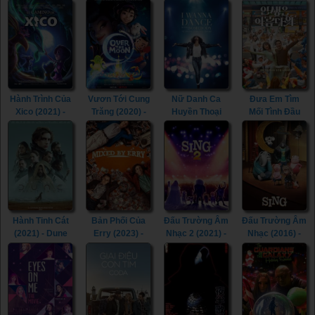
Hành Trình Của
Vươn Tới Cung
Nữ Danh Ca
Đưa Em Tìm
Xico (2021) -
Trăng (2020) -
Huyền Thoại
Mối Tình Đầu
Xico's Journey
Over the Moon
(2022) - Whitney
(2022) - Life Is
(2021)
(2020)
Houston: I
Beautiful (2022)
Wanna Dance
with Somebody
(2022)
Hành Tinh Cát
Bản Phối Của
Đấu Trường Âm
Đấu Trường Âm
(2021) - Dune
Erry (2023) -
Nhạc 2 (2021) -
Nhạc (2016) -
(2021)
Mixed by Erry
Sing 2 (2021)
Sing (2016)
(2023)