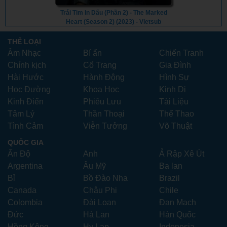
Trái Tim In Dấu (Phần 2) - The Marked
Heart (Season 2) (2023) - Vietsub
THỂ LOẠI
Âm Nhạc
Bí ẩn
Chiến Tranh
Chính kịch
Cổ Trang
Gia Đình
Hài Hước
Hành Động
Hình Sự
Học Đường
Khoa Học
Kinh Dị
Kinh Điển
Phiêu Lưu
Tài Liệu
Tâm Lý
Thần Thoại
Thể Thao
Tình Cảm
Viễn Tưởng
Võ Thuật
QUỐC GIA
Ấn Độ
Anh
Ả Rập Xê Út
Argentina
Âu Mỹ
Ba lan
Bỉ
Bồ Đào Nha
Brazil
Canada
Châu Phi
Chile
Colombia
Đài Loan
Đan Mạch
Đức
Hà Lan
Hàn Quốc
Hồng Kông
Hy Lạp
Indonesia