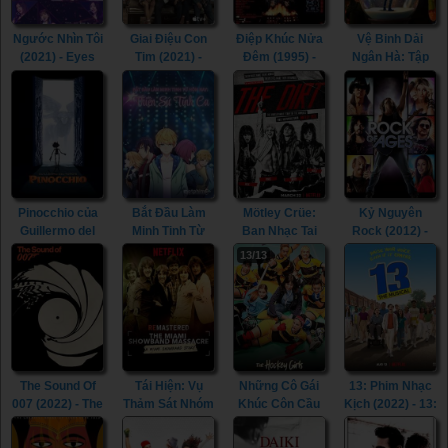
Ngước Nhìn Tôi
Giai Điệu Con
Điệp Khúc Nửa
Vệ Binh Dải
(2021) - Eyes
Tim (2021) -
Đêm (1995) -
Ngân Hà: Tập
On Me (2021)
CODA (2021)
The Phantom
Đặc Biệt (2022)
Lover (1995)
- The Guardians
of the Galaxy
Holiday Special
(2022)
Pinocchio của
Bắt Đầu Làm
Mötley Crüe:
Kỷ Nguyên
Guillermo del
Minh Tinh Từ
Ban Nhạc Tai
Rock (2012) -
Toro (2022) -
Hôm Nay: Thiên
Tiếng (2019) -
Rock Of Ages
13/13
Guillermo del
Sứ Tình Ca
The Dirt (2019)
(2012)
Toro’s
(2021) - Super
Pinocchio
Star: Love Song
(2022)
(2021)
The Sound Of
Tái Hiện: Vụ
Những Cô Gái
13: Phim Nhạc
007 (2022) - The
Thảm Sát Nhóm
Khúc Côn Cầu
Kịch (2022) - 13:
Sound Of 007
Miami
(2019) - The
The Musical
(2022)
Showband
Hockey Girls
(2022)