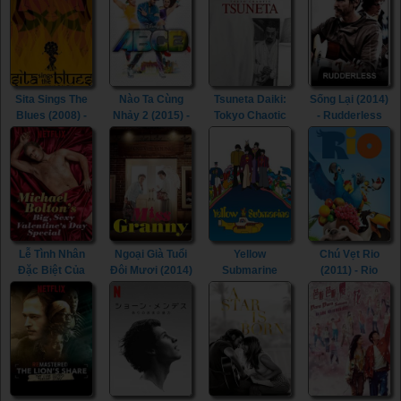
(2019) -
(2019)
ReMastered:
The Miami
Showband
Massacre
(2019)
Sita Sings The
Nào Ta Cùng
Tsuneta Daiki:
Sống Lại (2014)
Blues (2008) -
Nhảy 2 (2015) -
Tokyo Chaotic
- Rudderless
Sita Sings The
Any Body Can
(2021) - Tsuneta
(2014)
Blues (2008)
Dance 2 (2015)
Daiki: Tokyo
Chaotic (2021)
Lễ Tình Nhân
Ngoại Già Tuổi
Yellow
Chú Vẹt Rio
Đặc Biệt Của
Đôi Mươi (2014)
Submarine
(2011) - Rio
Michael Bolton
- Miss Granny
(1968) - Yellow
(2011)
(2017) - Michael
(2014)
Submarine
Bolton's Big,
(1968)
Sexy
Valentine's Day
Special (2017)