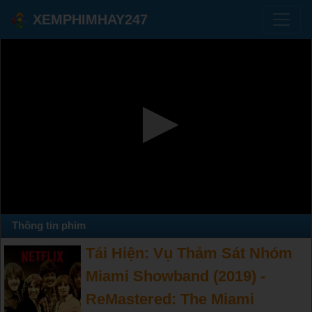
XEMPHIMHAY247
Thông tin phim
Tái Hiện: Vụ Thảm Sát Nhóm
Miami Showband (2019) -
ReMastered: The Miami