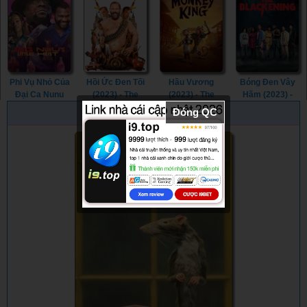
Beanie Bubble
(2023)
(2023)
(2023)
Phi Vụ Nhỏ Của
Hồi Ức Đen Tối
Hầu Vương
Bóng Đen Vây
Đại Ca Nunu
(2023) - The
(2023) - The
Hãm (2023) -
(2023) - Big
Machine (2023)
Monkey King
The Blackening
Đóng QC
PHIM NGẪU NHIÊN
Nunu's Little
(2023)
(2023)
Heist (2023)