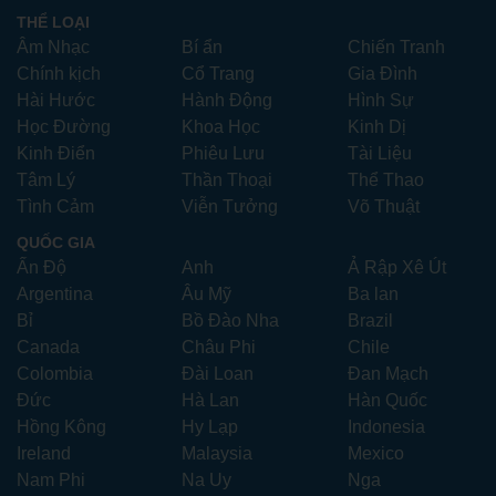
THỂ LOẠI
Âm Nhạc
Bí ẩn
Chiến Tranh
Chính kịch
Cổ Trang
Gia Đình
Hài Hước
Hành Động
Hình Sự
Học Đường
Khoa Học
Kinh Dị
Kinh Điển
Phiêu Lưu
Tài Liệu
Tâm Lý
Thần Thoại
Thể Thao
Tình Cảm
Viễn Tưởng
Võ Thuật
QUỐC GIA
Ấn Độ
Anh
Ả Rập Xê Út
Argentina
Âu Mỹ
Ba lan
Bỉ
Bồ Đào Nha
Brazil
Canada
Châu Phi
Chile
Colombia
Đài Loan
Đan Mạch
Đức
Hà Lan
Hàn Quốc
Hồng Kông
Hy Lạp
Indonesia
Ireland
Malaysia
Mexico
Nam Phi
Na Uy
Nga