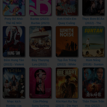
Pony Bé Nhỏ:
Barbie (2023) -
Anh Khiến Em
Thực Đơn Bí Ẩn
Thế Hệ Mới
Barbie (2023)
Quay Cuồng
(2022) - The
(2021) - My
(2022) - Spin Me
Menu (2022)
Little Pony: A
Round (2022)
New Generation
(2021)
Đêm Hung Tàn
Đáy Thượng
Tạp Âm Trắng
Rám Nắng
(2022) - Violent
Lưu (2022) -
(2022) - White
(2016) - Suntan
Night (2022)
Triangle of
Noise (2022)
(2016)
Sadness (2022)
Nhạc kịch
Căn Phòng
Khi Hart Ra Tay
Thần Thám Trốn
Matilda của
Sung Sướng
(2023) - Die Hart
Học (2022) -