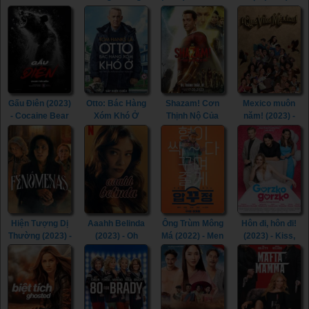
Roald Dahl
(2015) - In the
(2023)
Detective Chen
(2022) - Roald
Room (2015)
(2022)
Dahl's Matilda
the Musical
(2022)
Gấu Điên (2023)
Otto: Bác Hàng
Shazam! Cơn
Mexico muôn
- Cocaine Bear
Xóm Khó Ở
Thịnh Nộ Của
năm! (2023) -
(2023)
(2022) - A Man
Các Vị Thần
¡Que Viva
Called Otto
(2023) -
México! (2023)
(2022)
Shazam! Fury of
the Gods (2023)
Hiện Tượng Dị
Aaahh Belinda
Ông Trùm Mông
Hôn đi, hôn đi!
Thường (2023) -
(2023) - Oh
Má (2022) - Men
(2023) - Kiss,
Phenomena
Belinda (2023)
of Plastic (2022)
Kiss! (2023)
(2023)