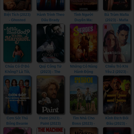
Biệt Tích (2023)
Hành Trình Theo
Tình Người
Bà Trùm Mafia
- Ghosted
Dấu Brady
Duyên Ma:
(2023) - Mafia
(2023)
(2023) - 80 for
Ngoại Truyện
Mamma (2023)
Brady (2023)
(2023) - Tid Noi:
More Than True
Love (2023)
Chúa Có Ở Đó
Quý Công Tử
Những Cô Nàng
Chiêu Trò Khi
Không? Là Tôi,
(2023) - The
Hành Động
Yêu 2 (2023) -
Margaret (2023)
Childe (2023)
(2023) -
Love Tactics 2
- Are You There
Sheroes (2023)
(2023)
God? It’s Me,
Margaret.
(2023)
Cơn Sốt Thú
Paint (2023) -
Tìm Nhà Cho
Kình Địch Đối
Bông Beanie
Paint (2023)
Boss (2023) -
Đầu (2023) -
(2023) - The
My Heart Puppy
Head to Head