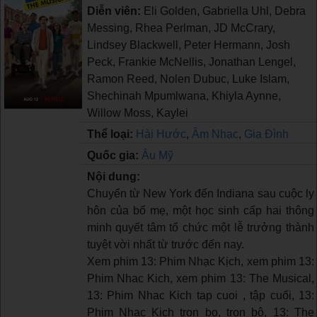
Diễn viên:
Eli Golden, Gabriella Uhl, Debra
Messing, Rhea Perlman, JD McCrary,
Lindsey Blackwell, Peter Hermann, Josh
Peck, Frankie McNellis, Jonathan Lengel,
Ramon Reed, Nolen Dubuc, Luke Islam,
Shechinah Mpumlwana, Khiyla Aynne,
Willow Moss, Kaylei
Thể loại:
Hài Hước
,
Âm Nhạc
,
Gia Đình
Quốc gia:
Âu Mỹ
Nội dung:
Chuyển từ New York đến Indiana sau cuộc ly
hôn của bố mẹ, một học sinh cấp hai thông
minh quyết tâm tổ chức một lễ trưởng thành
tuyệt vời nhất từ trước đến nay.
Xem phim 13: Phim Nhạc Kịch, xem phim 13:
Phim Nhac Kich, xem phim 13: The Musical,
13: Phim Nhac Kich tap cuoi , tập cuối, 13:
Phim Nhac Kich tron bo, trọn bộ, 13: The