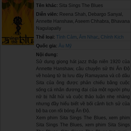
Tên khác:
Sita Sings The Blues
Diễn viên:
Reena Shah, Debargo Sanyal,
Annette Hanshaw, Aseem Chhabra, Bhavana
Nagulapally
Thể loại:
Tình Cảm
,
Âm Nhạc
,
Chính Kịch
Quốc gia:
Âu Mỹ
Nội dung:
Sử dụng giọng hát jazz thập niên 1920 của
Annette Hanshaw, câu chuyện sử thi Ấn Độ
về hoàng tử bị lưu đày Ramayana và cô dâu
Sita của ông được phản chiếu bằng cuộc
sống cá nhân đương đại của một người phụ
nữ bị hắt hủi và cuộc thảo luận nhẹ nhàng
nhưng đầy hiểu biết về bối cảnh lịch sử của
bộ ba con rối bóng Ấn Độ.
Xem phim Sita Sings The Blues, xem phim
Sita Sings The Blues, xem phim Sita Sings