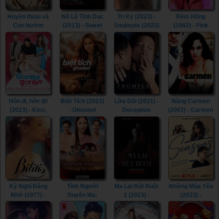
Huyền thoại và
Nô Lệ Tình Dục
Tri Kỷ (2023) -
Rèm Hồng
Con bướm
(2013) - Sweet
Soulmate (2023)
(1982) - Pink
(2023) - The
Whip (2013)
Curtain (1982)
Legend &
Butterfly (2023)
Hôn đi, hôn đi!
Biệt Tích (2023)
Lừa Dối (2021) -
Nàng Carmen
(2023) - Kiss,
- Ghosted
Deception
(2003) - Carmen
Kiss! (2023)
(2023)
(2021)
(2003)
Kỳ Nghỉ Đáng
Tình Người
Ma Lai Rút Ruột
Những Mùa Yêu
Nhớ (1977) -
Duyên Ma:
2 (2023) -
(2023) -
Bilitis (1977)
Ngoại Truyện
Inhuman Kiss 2
Seasons (2023)
(2023) - Tid Noi:
(2023)