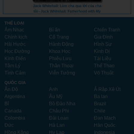
Jack Whitehall: Làm cha qua lời của cha
tôi - Jack Whitehall: Fatherhood with My
Father (2024) - Vietsub
THỂ LOẠI
Âm Nhạc
Bí ẩn
Chiến Tranh
Chính kịch
Cổ Trang
Gia Đình
Hài Hước
Hành Động
Hình Sự
Học Đường
Khoa Học
Kinh Dị
Kinh Điển
Phiêu Lưu
Tài Liệu
Tâm Lý
Thần Thoại
Thể Thao
Tình Cảm
Viễn Tưởng
Võ Thuật
QUỐC GIA
Ấn Độ
Anh
Ả Rập Xê Út
Argentina
Âu Mỹ
Ba lan
Bỉ
Bồ Đào Nha
Brazil
Canada
Châu Phi
Chile
Colombia
Đài Loan
Đan Mạch
Đức
Hà Lan
Hàn Quốc
Hồng Kông
Hy Lạp
Indonesia