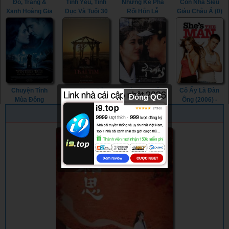
Đỏ, Trắng &
Tình Yêu, Tình
Những Kẻ Phá
Con Nhà Siêu
Xanh Hoàng Gia
Dục Và Tuổi 30
Rối Hôn Lễ
Giàu Châu Á (0)
(2023) - Red,
(2023) - Love,
(2005) -
- Crazy Rich
White & Royal
Sex and 30
Wedding
Asians (0)
Blue (2023)
Candles (2023)
Crashers (2005)
Chuyện Tình
Lựa Chọn Của
Ngày Xưa Yêu
Cô Ấy Là Đàn
Đóng QC
Mùa Đông
Trái Tim (2016) -
Dấu (2003) - The
Ông (2006) -
(2014) - Winter's
The Choice
Classic (2003)
She's the Man
PHIM NGẪU NHIÊN
Tale (2014)
(2016)
(2006)