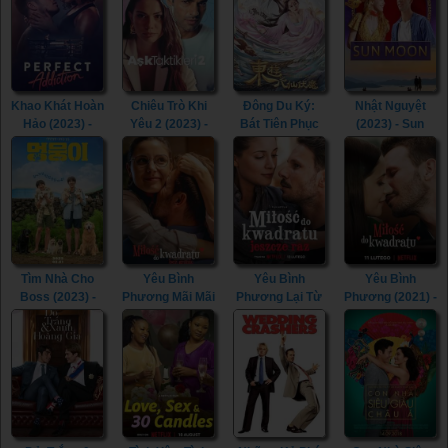
More Than True
Love (2023)
Khao Khát Hoàn
Chiêu Trò Khi
Đông Du Ký:
Nhật Nguyệt
Hảo (2023) -
Yêu 2 (2023) -
Bát Tiên Phục
(2023) - Sun
Perfect
Love Tactics 2
Ma (2023) -
Moon (2023)
Addiction (2023)
(2023)
Journey To The
East: The Eight
Immortals
(2023)
Tìm Nhà Cho
Yêu Bình
Yêu Bình
Yêu Bình
Boss (2023) -
Phương Mãi Mãi
Phương Lại Từ
Phương (2021) -
My Heart Puppy
(2023) -
Đầu (2023) -
Squared Love
(2023)
Squared Love
Squared Love
(2021)
Everlasting
All Over Again
(2023)
(2023)