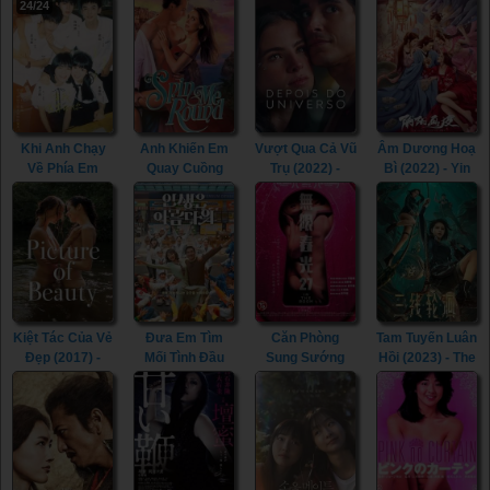
24/24
Khi Anh Chạy
Anh Khiến Em
Vượt Qua Cả Vũ
Âm Dương Hoạ
Về Phía Em
Quay Cuồng
Trụ (2022) -
Bì (2022) - Yin
(2023) - When I
(2022) - Spin Me
Beyond the
Yang Painted
Fly Towards You
Round (2022)
Universe (2022)
Skin (2022)
(2023)
Kiệt Tác Của Vẻ
Đưa Em Tìm
Căn Phòng
Tam Tuyến Luân
Đẹp (2017) -
Mối Tình Đầu
Sung Sướng
Hồi (2023) - The
Picture of
(2022) - Life Is
(2015) - In the
River (2023)
Beauty (2017)
Beautiful (2022)
Room (2015)