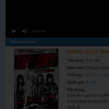
Thông tin phim
Mötley Crüe: Ban
Tên khác:
The Dirt
Diễn viên:
Douglas Boo
Thể loại:
Hài Hước
,
Âm
Quốc gia:
Âu Mỹ
Nội dung:
Dựa trên cuốn tự truyện
thành công và vượt trội
quốc tế.