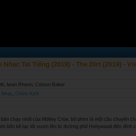
 Nhạc Tai Tiếng (2019) - The Dirt (2019) - Vi
th, Iwan Rheon, Colson Baker
 Nhạc
,
Chính Kịch
 bán chạy nhất của Mötley Crüe, bộ phim là một câu chuyện ch
 khi bốn kẻ lạc lối vươn lên từ đường phố Hollywood đến đỉnh 