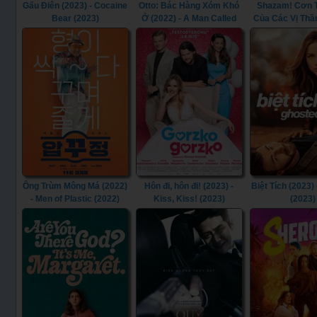
Gấu Điên (2023) - Cocaine
Otto: Bác Hàng Xóm Khó
Shazam! Cơn 
Bear (2023)
Ở (2022) - A Man Called
Của Các Vị Thần
Otto (2022)
Shazam! Fury of
(2023)
Ông Trùm Mông Má (2022)
Hôn đi, hôn đi! (2023) -
Biệt Tích (2023)
- Men of Plastic (2022)
Kiss, Kiss! (2023)
(2023)