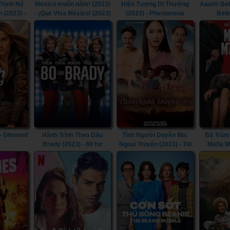
Thịnh Nộ
Mexico muôn năm! (2023)
Hiện Tượng Dị Thường
Aaahh Bel
 (2023) -
- ¡Que Viva México! (2023)
(2023) - Phenomena
Beli
 the Gods
(2023)
 - Ghosted
Hành Trình Theo Dấu
Tình Người Duyên Ma:
Bà Trùm 
Brady (2023) - 80 for
Ngoại Truyện (2023) - Tid
Mafia 
Brady (2023)
Noi: More Than True Love
(2023)