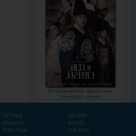
Thế Tử Biến Mất Rồi! - Missing Crown
Prince (2024) - Vietsub
Cổ Trang
Gia Đình
Khoa Học
Kinh Dị
Thần Thoại
Thể Thao