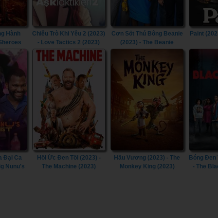
ng Hành
Chiêu Trò Khi Yêu 2 (2023)
Cơn Sốt Thú Bông Beanie
Paint (202
 Sheroes
- Love Tactics 2 (2023)
(2023) - The Beanie
Bubble (2023)
a Đại Ca
Hồi Ức Đen Tối (2023) -
Hầu Vương (2023) - The
Bóng Đen 
ig Nunu's
The Machine (2023)
Monkey King (2023)
- The Bl
(2023)