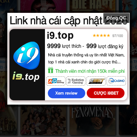
Đóng QC
ilda của
Căn Phòng Sung Sướng
Khi Hart Ra Tay (2023) -
Thần T
2) - Roald
(2015) - In the Room
Die Hart (2023)
(2022) -
he Musical
(2015)