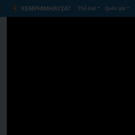
XEMPHIMHAY247
Thể loại
Quốc gia