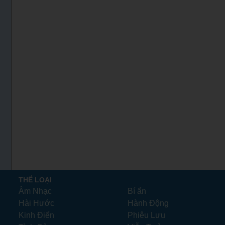
THỂ LOẠI
Âm Nhạc
Bí ẩn
Hài Hước
Hành Động
Kinh Điển
Phiêu Lưu