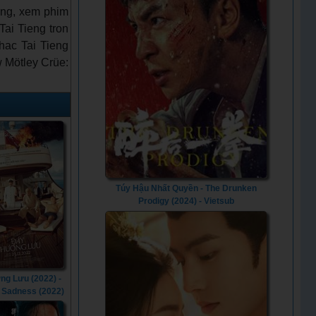
eng, xem phim
Tai Tieng tron
hac Tai Tieng
w Mötley Crüe:
Túy Hậu Nhất Quyền - The Drunken
Prodigy (2024) - Vietsub
g Lưu (2022) -
f Sadness (2022)