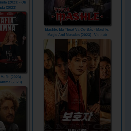
inda (2023) - Oh
nda (2023)
Mashle: Ma Thuật Và Cơ Bắp - Mashle:
Magic And Muscles (2023) - Vietsub
Mafia (2023) -
Mamma (2023)