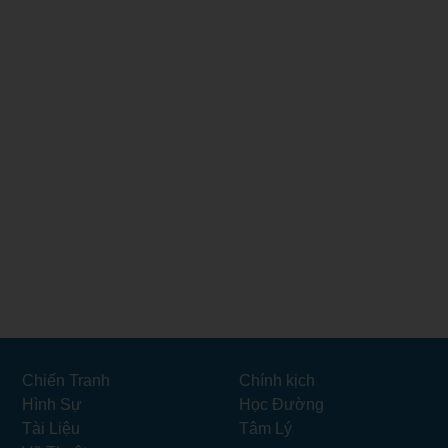
Chiến Tranh
Chính kịch
Hình Sự
Học Đường
Tài Liệu
Tâm Lý