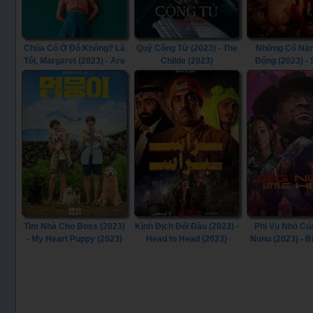
Chúa Có Ở Đó Không? Là
Quý Công Tử (2023) - The
Những Cô Nà
Tôi, Margaret (2023) - Are
Childe (2023)
Động (2023) -
You There God? It’s Me,
(2023)
Margaret. (2023)
Tìm Nhà Cho Boss (2023)
Kình Địch Đối Đầu (2023) -
Phi Vụ Nhỏ Củ
- My Heart Puppy (2023)
Head to Head (2023)
Nunu (2023) - B
Little Heist 