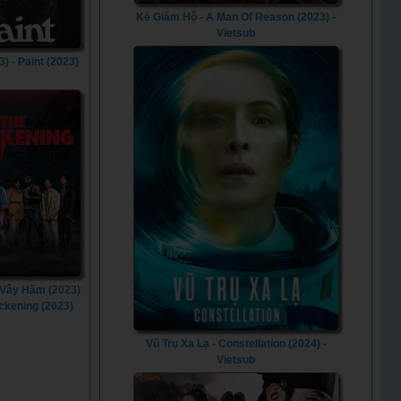
Kẻ Giám Hộ - A Man Of Reason (2023) -
Vietsub
3) - Paint (2023)
Vây Hãm (2023)
ackening (2023)
Vũ Trụ Xa Lạ - Constellation (2024) -
Vietsub