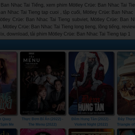
Ban Nhạc Tai Tiếng, xem phim Mötley Crüe: Ban Nhac Tai Ti
Ban Nhac Tai Tieng tap cuoi , tập cuối, Mötley Crüe: Ban Nhac 
 Mötley Crüe: Ban Nhac Tai Tieng subviet, Mötley Crüe: Ban N
, Mötley Crüe: Ban Nhac Tai Tieng long tieng, lồng tiếng, revie
lix, download, tải phim Mötley Crüe: Ban Nhac Tai Tieng tap 1
m Quay
Thực Đơn Bí Ẩn (2022) -
Đêm Hung Tàn (2022) -
Đáy Thượn
 Spin Me
The Menu (2022)
Violent Night (2022)
Triangle o
22)