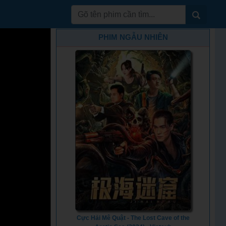
PHIM NGẪU NHIÊN
Cực Hải Mê Quật - The Lost Cave of the