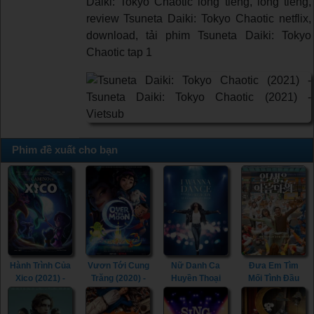
Daiki: Tokyo Chaotic long tieng, lồng tiếng,
review Tsuneta Daiki: Tokyo Chaotic netflix,
download, tải phim Tsuneta Daiki: Tokyo
Chaotic tap 1
Phim đề xuất cho bạn
Hành Trình Của
Vươn Tới Cung
Nữ Danh Ca
Đưa Em Tìm
Xico (2021) -
Trăng (2020) -
Huyền Thoại
Mối Tình Đầu
Xico's Journey
Over the Moon
(2022) - Whitney
(2022) - Life Is
(2021)
(2020)
Houston: I
Beautiful (2022)