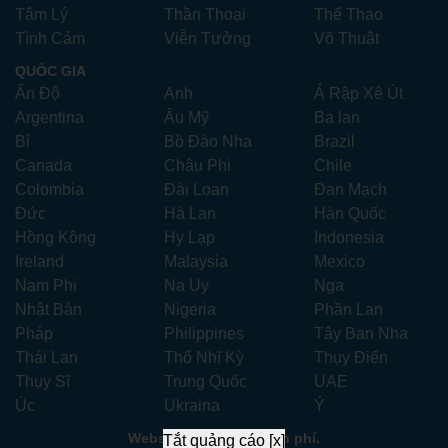
Tâm Lý
Thần Thoại
Thể Thao
Tình Cảm
Viễn Tưởng
Võ Thuật
QUỐC GIA
Ấn Độ
Anh
Ả Rập Xê Út
Argentina
Âu Mỹ
Ba lan
Bỉ
Bồ Đào Nha
Brazil
Canada
Châu Phi
Chile
Colombia
Đài Loan
Đan Mạch
Đức
Hà Lan
Hàn Quốc
Hồng Kông
Hy Lạp
Indonesia
Ireland
Malaysia
Mexico
Nam Phi
Na Uy
Nga
Nhật Bản
Nigeria
Phần Lan
Pháp
Philippines
Tây Ban Nha
Thái Lan
Thổ Nhĩ Kỳ
Thụy Điển
Thụy Sĩ
Trung Quốc
UAE
Úc
Ukraina
Ý
Website xem phim miễn phí.
Tắt quảng cáo [x]