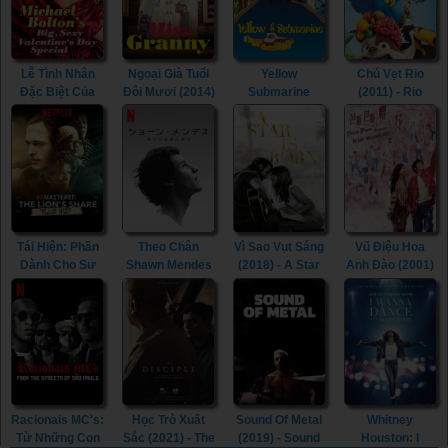
Lễ Tình Nhân
Ngoại Già Tuổi
Yellow
Chú Vẹt Rio
Đặc Biệt Của
Đôi Mươi (2014)
Submarine
(2011) - Rio
Michael Bolton
- Miss Granny
(1968) - Yellow
(2011)
(2017) - Michael
(2014)
Submarine
Bolton's Big,
(1968)
Sexy
Valentine's Day
Special (2017)
Tái Hiện: Phần
Theo Chân
Vì Sao Vụt Sáng
Vũ Điệu Hoa
Dành Cho Sư
Shawn Mendes
(2018) - A Star
Anh Đào (2001)
Tử (2019) -
(2020) - Shawn
Is Born (2018)
- Para Para
ReMastered:
Mendes: In
Sakura (2001)
The Lion's
Wonder (2020)
Share (2019)
Racionais MC's:
Học Trò Xuất
Sound Of Metal
Whitney
Từ Những Con
Sắc (2021) - The
(2019) - Sound
Houston: I