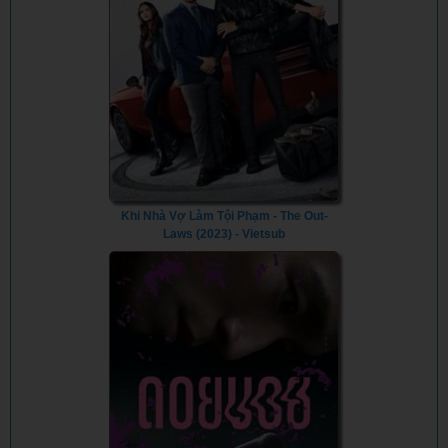
Khi Nhà Vợ Làm Tội Phạm - The Out-
Laws (2023) - Vietsub