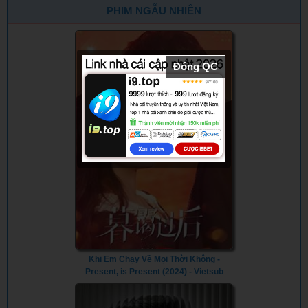
Phố São Paulo
Disciple (2021)
Of Metal (2019)
Wanna Dance
PHIM NGẪU NHIÊN
(2022) -
With Somebody
Racionais MC's:
(2022) - Whitney
From The
Houston: I
Streets Of São
Wanna Dance
Đóng QC
Paulo (2022)
With Somebody
(2022)
Khi Em Chạy Về Mọi Thời Không -
Present, is Present (2024) - Vietsub