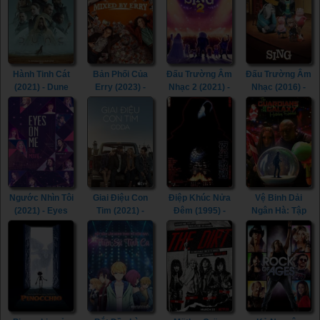
Wanna Dance
with Somebody
(2022)
Hành Tinh Cát
Bản Phối Của
Đấu Trường Âm
Đấu Trường Âm
(2021) - Dune
Erry (2023) -
Nhạc 2 (2021) -
Nhạc (2016) -
(2021)
Mixed by Erry
Sing 2 (2021)
Sing (2016)
(2023)
Ngước Nhìn Tôi
Giai Điệu Con
Điệp Khúc Nửa
Vệ Binh Dải
(2021) - Eyes
Tim (2021) -
Đêm (1995) -
Ngân Hà: Tập
On Me (2021)
CODA (2021)
The Phantom
Đặc Biệt (2022)
Lover (1995)
- The Guardians
of the Galaxy
Holiday Special
(2022)