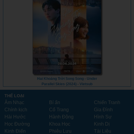
Hai Khoảng Trời Song Song - Under
Parallel Skies (2024) - Vietsub
THỂ LOẠI
Âm Nhạc
Bí ẩn
Chiến Tranh
Chính kịch
Cổ Trang
Gia Đình
Hài Hước
Hành Động
Hình Sự
Học Đường
Khoa Học
Kinh Dị
Kinh Điển
Phiêu Lưu
Tài Liệu