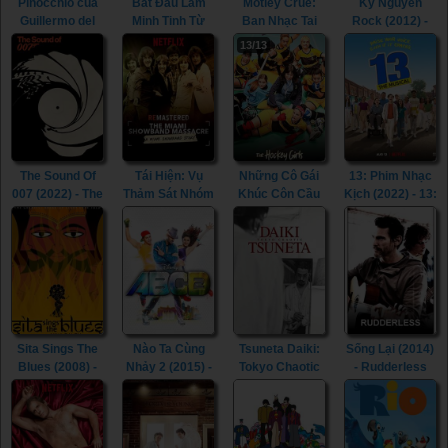
Pinocchio của
Bắt Đầu Làm
Mötley Crüe:
Kỷ Nguyên
Guillermo del
Minh Tinh Từ
Ban Nhạc Tai
Rock (2012) -
Toro (2022) -
Hôm Nay: Thiên
Tiếng (2019) -
Rock Of Ages
13/13
Guillermo del
Sứ Tình Ca
The Dirt (2019)
(2012)
Toro’s
(2021) - Super
Pinocchio
Star: Love Song
(2022)
(2021)
The Sound Of
Tái Hiện: Vụ
Những Cô Gái
13: Phim Nhạc
007 (2022) - The
Thảm Sát Nhóm
Khúc Côn Cầu
Kịch (2022) - 13:
Sound Of 007
Miami
(2019) - The
The Musical
(2022)
Showband
Hockey Girls
(2022)
(2019) -
(2019)
ReMastered:
The Miami
Showband
Massacre
(2019)
Sita Sings The
Nào Ta Cùng
Tsuneta Daiki:
Sống Lại (2014)
Blues (2008) -
Nhảy 2 (2015) -
Tokyo Chaotic
- Rudderless
Sita Sings The
Any Body Can
(2021) - Tsuneta
(2014)
Blues (2008)
Dance 2 (2015)
Daiki: Tokyo
Chaotic (2021)