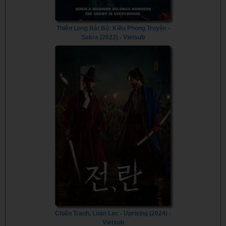
Thiên Long Bát Bộ: Kiều Phong Truyện -
Sakra (2023) - Vietsub
Chiến Tranh, Loạn Lạc - Uprising (2024) -
Vietsub