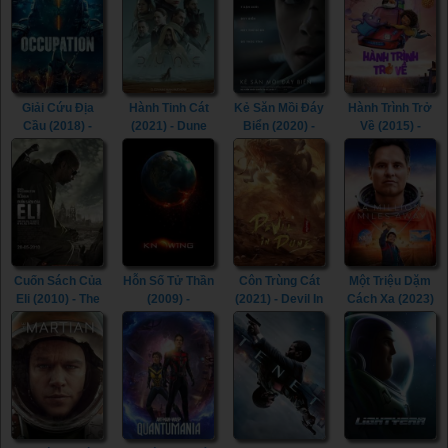
Giải Cứu Địa
Hành Tinh Cát
Kẻ Săn Mồi Đáy
Hành Trình Trở
Cầu (2018) -
(2021) - Dune
Biển (2020) -
Về (2015) -
Occupation
(2021)
Underwater
Home (2015)
(2018)
(2020)
Cuốn Sách Của
Hỗn Số Tử Thần
Côn Trùng Cát
Một Triệu Dặm
Eli (2010) - The
(2009) -
(2021) - Devil In
Cách Xa (2023)
Book of Eli
Knowing (2009)
Dune (2021)
- A Million Miles
(2010)
Away (2023)