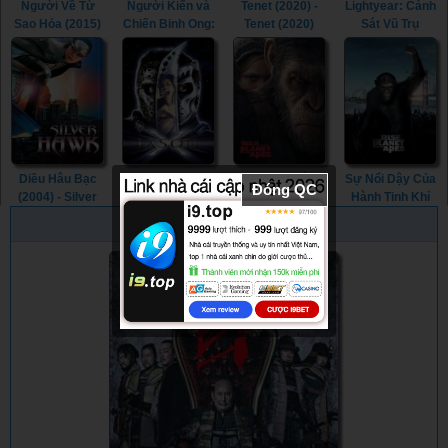
Người Về Từ
Người Kiến và
Tenet (2020) -
Lightyear: Cảnh
Sao Hỏa (2015)
Chiến Binh Ong:
Tenet (2020)
Sát Vũ Trụ
- The Martian
Thế Giới Lượng
(2021) -
(2015)
Tử (2023) - Ant-
Lightyear (2022)
Man and the
(2021)
Wasp:
Quantumania
(2023)
Diều Hâu Bạc
Jason X (2001) -
Đại Chiến Hành
Sự Nổi Dậy Của
Đóng QC
(2004) - Silver
Jason X (2001)
Tinh Khỉ (2017) -
Hành Tinh Khỉ
Hawk (2004)
War for the
(2011) - Rise of
PHIM NGẪU NHIÊN
Planet of the
the Planet of the
Apes (2017)
Apes (2011)