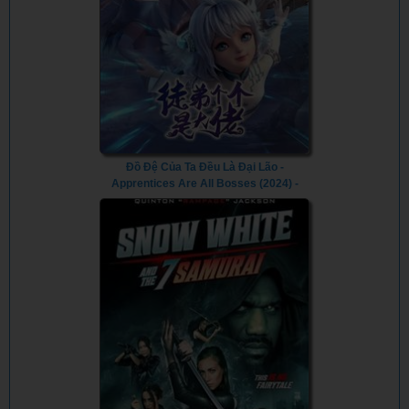
Đồ Đệ Của Ta Đều Là Đại Lão -
Apprentices Are All Bosses (2024) -
Vietsub