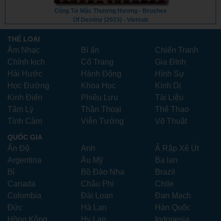
Công Tử Mặc Thượng Hương - Brushes
Of Destiny (2023) - Vietsub
THỂ LOẠI
Âm Nhạc
Bí ẩn
Chiến Tranh
Chính kịch
Cổ Trang
Gia Đình
Hài Hước
Hành Động
Hình Sự
Học Đường
Khoa Học
Kinh Dị
Kinh Điển
Phiêu Lưu
Tài Liệu
Tâm Lý
Thần Thoại
Thể Thao
Tình Cảm
Viễn Tưởng
Võ Thuật
QUỐC GIA
Ấn Độ
Anh
Ả Rập Xê Út
Argentina
Âu Mỹ
Ba lan
Bỉ
Bồ Đào Nha
Brazil
Canada
Châu Phi
Chile
Colombia
Đài Loan
Đan Mạch
Đức
Hà Lan
Hàn Quốc
Hồng Kông
Hy Lạp
Indonesia