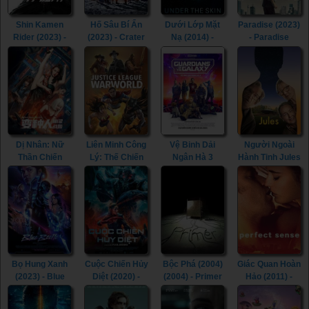
Shin Kamen
Hố Sâu Bí Ẩn
Dưới Lớp Mặt
Paradise (2023)
Rider (2023) -
(2023) - Crater
Nạ (2014) -
- Paradise
Shin Kamen
(2023)
Under the Skin
(2023)
Rider (2023)
(2014)
Dị Nhân: Nữ
Liên Minh Công
Vệ Binh Dải
Người Ngoài
Thần Chiến
Lý: Thế Chiến
Ngân Hà 3
Hành Tinh Jules
Tranh (2022) -
(2023) - Justice
(2023) -
(2023) - Jules
Mutant: Ghost
League:
Guardians of
(2023)
War Girl (2022)
Warworld (2023)
the Galaxy
Volume 3 (2023)
Bọ Hung Xanh
Cuộc Chiến Hủy
Bộc Phá (2004)
Giác Quan Hoàn
(2023) - Blue
Diệt (2020) -
(2004) - Primer
Hảo (2011) -
Beetle (2023)
Skylines (2020)
(2004) (2004)
Perfect Sense
(2011)