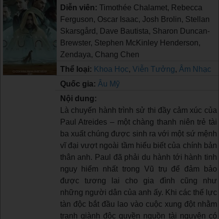
Diễn viên:
Timothée Chalamet, Rebecca
Ferguson, Oscar Isaac, Josh Brolin, Stellan
Skarsgård, Dave Bautista, Sharon Duncan-
Brewster, Stephen McKinley Henderson,
Zendaya, Chang Chen
Thể loại:
Khoa Học
,
Viễn Tưởng
,
Âm Nhạc
Quốc gia:
Âu Mỹ
Nội dung:
Là chuyến hành trình sử thi đầy cảm xúc của
Paul Atreides – một chàng thanh niên trẻ tài
ba xuất chúng được sinh ra với một sứ mệnh
vĩ đại vượt ngoài tầm hiểu biết của chính bản
thân anh. Paul đã phải du hành tới hành tinh
nguy hiểm nhất trong Vũ trụ để đảm bảo
được tương lai cho gia đình cũng như
những người dân của anh ấy. Khi các thế lực
tàn độc bắt đầu lao vào cuộc xung đột nhằm
tranh giành độc quyền nguồn tài nguyên có