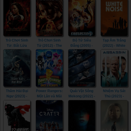
Trò Chơi Sinh
Trò Chơi Sinh
Bộ Tứ Siêu
Tạp Âm Trắng
Tử: Bắt Lửa
Tử (2012) - The
Đẳng (2005) -
(2022) - White
(2013) - The
Hunger Games
Fantastic Four
Noise (2022)
Hunger Games:
(2012)
(2005)
Catching Fire
(2013)
Thâm Hải Đại
Power Rangers:
Quái Vật Sông
Nhiệm Vụ Sát
Ngư (2023) -
Một Lần và Mãi
Mekong (2022) -
Thủ (2023) -
Monster of The
Mãi (2023) -
The Lake (2022)
Assassin (2023)
Deep (2023)
Mighty Morphin
Power Rangers:
Once & Always
(2023)