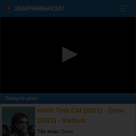
XEMPHIMHAY247
Thông tin phim
Hành Tinh Cát (2021) - Dune
(2021) - Vietsub
Tên khác:
Dune