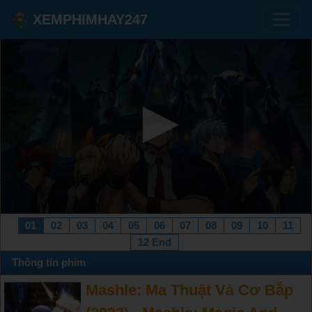
XEMPHIMHAY247
01
02
03
04
05
06
07
08
09
10
11
12 End
Thông tin phim
Mashle: Ma Thuật Và Cơ Bắp