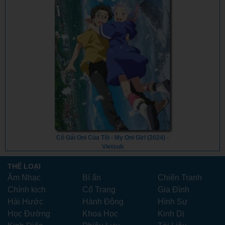
Cô Gái Oni Của Tôi - My Oni Girl (2024) -
Vietsub
THỂ LOẠI
Âm Nhạc
Bí ẩn
Chiến Tranh
Chính kịch
Cổ Trang
Gia Đình
Hài Hước
Hành Động
Hình Sự
Học Đường
Khoa Học
Kinh Dị