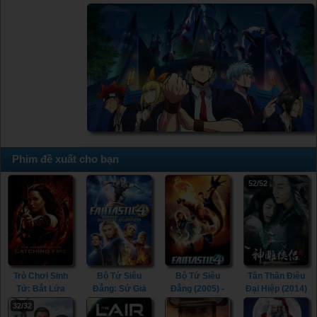
Phim đề xuất cho bạn
52/52
Trò Chơi Sinh
Bộ Tứ Siêu
Bộ Tứ Siêu
Tân Thần Điêu
Tử: Bắt Lửa
Đẳng: Sứ Giả
Đẳng (2005) -
Đại Hiệp (2014)
(2013) - The
Bạc (2007) -
Fantastic Four
- The Romance
32/32
Hunger Games:
Fantastic Four:
(2005)
of the Condor