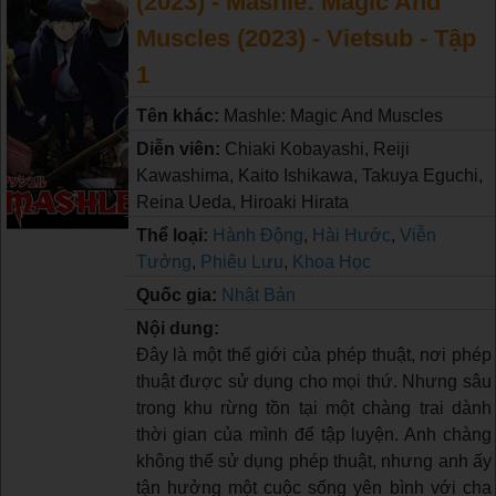
(2023) - Mashle: Magic And
Muscles (2023) - Vietsub - Tập
1
Tên khác:
Mashle: Magic And Muscles
Diễn viên:
Chiaki Kobayashi, Reiji
Kawashima, Kaito Ishikawa, Takuya Eguchi,
Reina Ueda, Hiroaki Hirata
Thể loại:
Hành Động
,
Hài Hước
,
Viễn
Tưởng
,
Phiêu Lưu
,
Khoa Học
Quốc gia:
Nhật Bản
Nội dung:
Đây là một thế giới của phép thuật, nơi phép
thuật được sử dụng cho mọi thứ. Nhưng sâu
trong khu rừng tồn tại một chàng trai dành
thời gian của mình để tập luyện. Anh chàng
không thể sử dụng phép thuật, nhưng anh ấy
tận hưởng một cuộc sống yên bình với cha