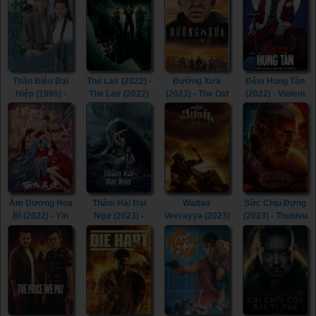
Catching Fire
Rise of the
Heroes (2014)
(2013)
Silver Surfer
(2007)
Thần Điêu Đại
The Lair (2022) -
Đường Xưa
Đêm Hung Tàn
Hiệp (1995) -
The Lair (2022)
(2023) - The Old
(2022) - Violent
Return of The
Way (2023)
Night (2022)
Condor Heroes
(1995)
Âm Dương Hoạ
Thâm Hải Đại
Waltair
Sức Chịu Đựng
Bì (2022) - Yin
Ngư (2023) -
Veerayya (2023)
(2023) - Thunivu
Yang Painted
Monster of The
- Waltair
(2023)
Skin (2022)
Deep (2023)
Veerayya (2023)