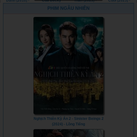
Danh (2010) -
Của Becky
Thần (2023) -
Cuối (2023) -
The Man from
(2023) - The
The Ritual Killer
The Last Deal
PHIM NGẪU NHIÊN
Nowhere (2010)
Wrath of Becky
(2023)
(2023)
(2023)
Nghịch Thiên Kỳ Án 2 - Sinister Beings 2
(2024) - Lồng Tiếng