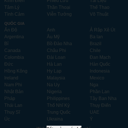
Kinh Điển
Phiêu Lưu
Tài Liệu
Tâm Lý
Thần Thoại
Thể Thao
Tình Cảm
Viễn Tưởng
Võ Thuật
QUỐC GIA
Ấn Độ
Anh
Ả Rập Xê Út
Argentina
Âu Mỹ
Ba lan
Bỉ
Bồ Đào Nha
Brazil
Canada
Châu Phi
Chile
Colombia
Đài Loan
Đan Mạch
Đức
Hà Lan
Hàn Quốc
Hồng Kông
Hy Lạp
Indonesia
Ireland
Malaysia
Mexico
Nam Phi
Na Uy
Nga
Nhật Bản
Nigeria
Phần Lan
Pháp
Philippines
Tây Ban Nha
Thái Lan
Thổ Nhĩ Kỳ
Thụy Điển
Thụy Sĩ
Trung Quốc
UAE
Úc
Ukraina
Ý