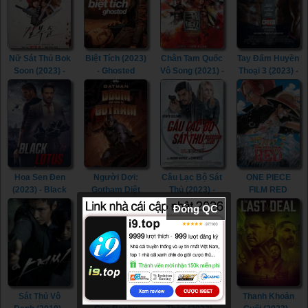
Once & Always
(2023)
Nữ Sát Thủ Bok
Biệt Tích (2023)
Chân Tam Quốc
Tay Đấm Huyền
Soon (2023) -
- Ghosted
Vô Song (2021) -
Thoại 3 (2023) -
Kill Boksoon
(2023)
Dynasty
Creed III (2023)
(2023)
Warriors (2021)
Hoa Sen Đen
Người Dơi:
Câu Lạc Bộ Sát
ONE PIECE
(2023) - Black
Gotham Diệt
Thủ (2023) -
FILM RED
Lotus (2023)
Vong (2023) -
Assassin Club
(2022) - ONE
Đóng QC
Batman: The
(2023)
PIECE FILM
Doom That
RED (2022)
Came to
Gotham (2023)
Sát Thủ Vô
Cơn Thịnh Nộ
Nghi Thức Tử
Thanh Khoản