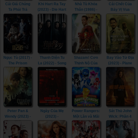
Cái Giá Chúng
Khi Hart Ra Tay
Nhà Tù Khỏa
Cái Chết Của
Ta Phải Trả
(2023) - Die Hart
Thân (1986) -
Bảy Vị Vua
(2023) - The
(2023)
The Naked
(2023) - The
Price We Pay
Cage (1986)
Last Kingdom:
(2023)
Seven Kings
Must Die (2023)
Ngục Tù (2017) -
Thanh Diện Tu
Shazam! Cơn
Bay Vào Tử Địa
The Prison
La (2022) - Song
Thịnh Nộ Của
(2023) - Plane
(2017)
of the
Các Vị Thần
(2023)
Assassins
(2023) -
(2022)
Shazam! Fury of
the Gods (2023)
Peter Pan &
Ngày Của Mẹ
Power Rangers:
Sát Thủ John
Wendy (2023) -
(2023) -
Một Lần và Mãi
Wick: Phần 4
Peter Pan &
Mother's Day
Mãi (2023) -
(2023) - John
Wendy (2023)
(2023)
Mighty Morphin
Wick: Chapter 4
Power Rangers:
(2023)