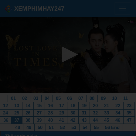
XEMPHIMHAY247
01
02
03
04
05
06
07
08
09
10
11
12
13
14
15
16
17
18
19
20
21
22
23
24
25
26
27
28
29
30
31
32
33
34
35
36
37
38
39
40
41
42
43
44
45
46
47
48
49
50
51
52
53
54
55
56 End