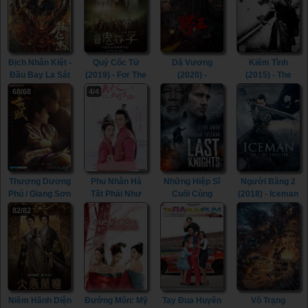
Địch Nhân Kiệt -
Quỷ Cốc Tử
Dã Vương
Kiếm Tình
Đầu Bay La Sát
(2019) - For The
(2020) -
(2015) - The
(2020) - Di
Holy Guiguzi
Mountain King /
Spirit Of The
68/68
4/4
Renjie - Flying
(2019)
Wild King (2020)
Swords (2015)
Head Rakshasa
(2020)
Thượng Dương
Phu Nhân Hà
Những Hiệp Sĩ
Người Băng 2
Phú / Giang Sơn
Tất Phải Như
Cuối Cùng
(2018) - Iceman
Cố Nhân (2021)
Vậy (2021) -
(2015) - Last
2: The Time
82/82
- The Rebel
Hold On, My
Knights (2015)
Traveler (2018)
Princess (2021)
Lady (2021)
Niềm Hãnh Diện
Đường Môn: Mỹ
Tay Đua Huyền
Võ Trạng