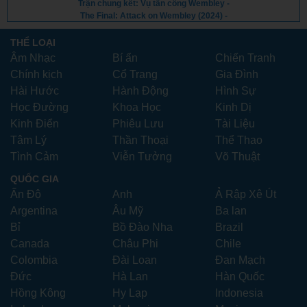
Trận chung kết: Vụ tấn công Wembley -
The Final: Attack on Wembley (2024) -
Vietsub
THỂ LOẠI
Âm Nhạc
Bí ẩn
Chiến Tranh
Chính kịch
Cổ Trang
Gia Đình
Hài Hước
Hành Động
Hình Sự
Học Đường
Khoa Học
Kinh Dị
Kinh Điển
Phiêu Lưu
Tài Liệu
Tâm Lý
Thần Thoại
Thể Thao
Tình Cảm
Viễn Tưởng
Võ Thuật
QUỐC GIA
Ấn Độ
Anh
Ả Rập Xê Út
Argentina
Âu Mỹ
Ba lan
Bỉ
Bồ Đào Nha
Brazil
Canada
Châu Phi
Chile
Colombia
Đài Loan
Đan Mạch
Đức
Hà Lan
Hàn Quốc
Hồng Kông
Hy Lạp
Indonesia