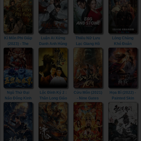
Kì Môn Phi Giáp
Luận Ai Xứng
Thiếu Nữ Lưu
Lòng Chàng
(2023) - The
Danh Anh Hùng
Lạc Giang Hồ
Khó Đoán
Thousand
(2022) - Heroes
(2023) - Egg and
(2023) -
Faces of Feijia
(2022)
Stone (Girl's
Extremely
(2023)
Jiang Hu) (2023)
Perilous Love
(2023)
Ngũ Thử Đại
Lộc Đỉnh Ký 2 :
Cửu Môn (2021)
Họa Bì (2022) -
Náo Đông Kinh
Thần Long Giáo
- Nine Gates
Painted Skin
(2022) - The
(1992) - Royal
(2021)
(2022)
Invincible
Tramp 2 (1992)
Constable
(2022)