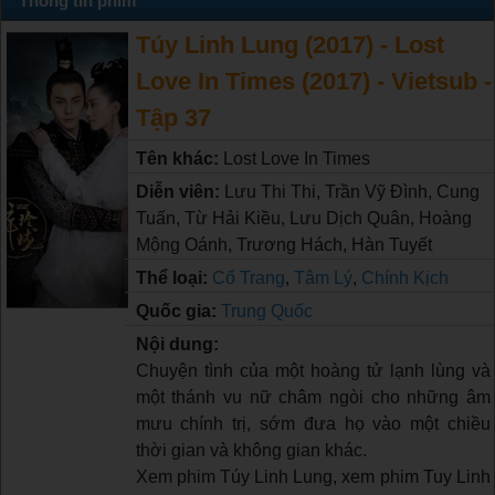
Thông tin phim
Túy Linh Lung (2017) - Lost
Love In Times (2017) - Vietsub -
Tập 37
Tên khác:
Lost Love In Times
Diễn viên:
Lưu Thi Thi, Trần Vỹ Đình, Cung
Tuấn, Từ Hải Kiều, Lưu Dịch Quân, Hoàng
Mộng Oánh, Trương Hách, Hàn Tuyết
Thể loại:
Cổ Trang
,
Tâm Lý
,
Chính Kịch
Quốc gia:
Trung Quốc
Nội dung:
Chuyện tình của một hoàng tử lạnh lùng và
một thánh vu nữ châm ngòi cho những âm
mưu chính trị, sớm đưa họ vào một chiều
thời gian và không gian khác.
Xem phim Túy Linh Lung, xem phim Tuy Linh