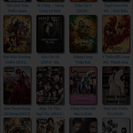
Tần Lĩnh Trấn
Tế Công ：Hàng
Thần Tài 3
Tuyết Sơn Phi
Thiên Quan
Long La Hán
(2022) -
Hồ ：Kho Báu
(2023) - The Sky
(2021) - The
Runaway God of
Phương Bắc
24/24
Coffin in Qinling
Mad Monk
Wealth 3 (2022)
(2022) - The
Town (2023)
(2021)
Hidden Fox
(2022)
Đại Hán Trương
Vân Chi Vũ
Giáng Long
Ỷ Thiên Đồ Long
Khiên (2021) -
(2023) - My
Thập Bát
Ký: Thánh Hỏa
The legend of
Journey To You
Chưởng (2021)
Hùng Phong
43/43
36/36
Zhang Qian
(2023)
- The Dragon
(2022) - New
(2021)
Tamer (2021)
Kung Fu Cult
Master 2 (2022)
Giai Thoại Hong
Ngự Tứ Tiểu
Công Chúa Hôi
Nhà Văn Thiên
Gil Dong (2017)
Ngỗ Tác (2021) -
Nách (Ánh
Tài (2018) -
- Thief Who
The Imperial
Trăng Tình Yêu)
Heung-Boo: The
52/52
Stole The
Coroner (2021)
(2004) - Elixir Of
Revolutionist
People (2017)
Love (2004)
(2018)