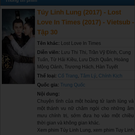
Thông tin phim
Túy Linh Lung (2017) - Lost
Love In Times (2017) - Vietsub -
Tập 30
Tên khác:
Lost Love In Times
Diễn viên:
Lưu Thi Thi, Trần Vỹ Đình, Cung
Tuấn, Từ Hải Kiều, Lưu Dịch Quân, Hoàng
Mộng Oánh, Trương Hách, Hàn Tuyết
Thể loại:
Cổ Trang
,
Tâm Lý
,
Chính Kịch
Quốc gia:
Trung Quốc
Nội dung:
Chuyện tình của một hoàng tử lạnh lùng và
một thánh vu nữ châm ngòi cho những âm
mưu chính trị, sớm đưa họ vào một chiều
thời gian và không gian khác.
Xem phim Túy Linh Lung, xem phim Tuy Linh