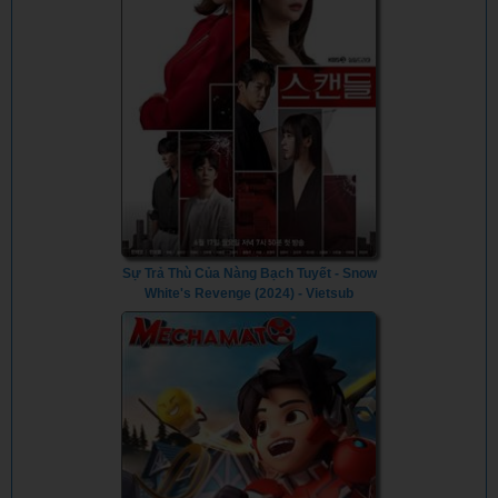
Sự Trả Thù Của Nàng Bạch Tuyết - Snow
White's Revenge (2024) - Vietsub