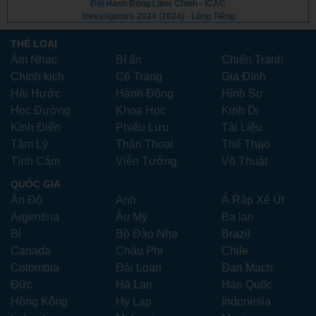
Đội Hành Động Liêm Chính - ICAC
Investigators 2024 (2024) - Lồng Tiếng
THỂ LOẠI
Âm Nhạc
Bí ẩn
Chiến Tranh
Chính kịch
Cổ Trang
Gia Đình
Hài Hước
Hành Động
Hình Sự
Học Đường
Khoa Học
Kinh Dị
Kinh Điển
Phiêu Lưu
Tài Liệu
Tâm Lý
Thần Thoại
Thể Thao
Tình Cảm
Viễn Tưởng
Võ Thuật
QUỐC GIA
Ấn Độ
Anh
Ả Rập Xê Út
Argentina
Âu Mỹ
Ba lan
Bỉ
Bồ Đào Nha
Brazil
Canada
Châu Phi
Chile
Colombia
Đài Loan
Đan Mạch
Đức
Hà Lan
Hàn Quốc
Hồng Kông
Hy Lạp
Indonesia