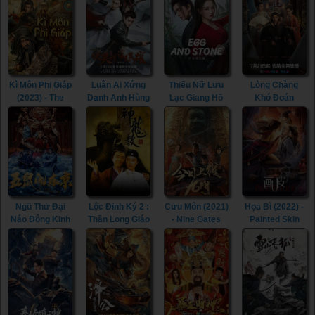
Kì Môn Phi Giáp
Luận Ai Xứng
Thiếu Nữ Lưu
Lòng Chàng
(2023) - The
Danh Anh Hùng
Lạc Giang Hồ
Khó Đoán
Thousand
(2022) - Heroes
(2023) - Egg and
(2023) -
Faces of Feijia
(2022)
Stone (Girl's
Extremely
(2023)
Jiang Hu) (2023)
Perilous Love
(2023)
Ngũ Thử Đại
Lộc Đỉnh Ký 2 :
Cửu Môn (2021)
Họa Bì (2022) -
Náo Đông Kinh
Thần Long Giáo
- Nine Gates
Painted Skin
(2022) - The
(1992) - Royal
(2021)
(2022)
Invincible
Tramp 2 (1992)
Constable
(2022)