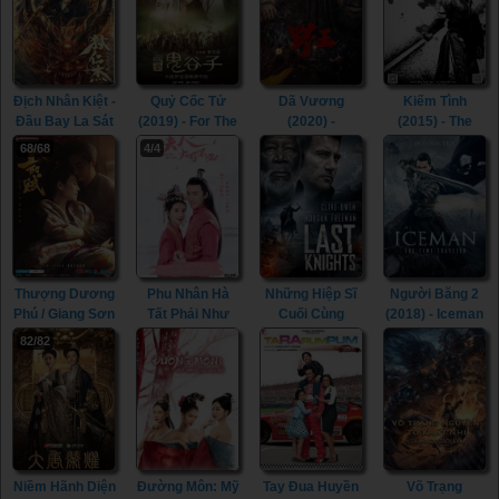
Địch Nhân Kiệt -
Quỷ Cốc Tử
Dã Vương
Kiếm Tình
Đầu Bay La Sát
(2019) - For The
(2020) -
(2015) - The
(2020) - Di
Holy Guiguzi
Mountain King /
Spirit Of The
68/68
4/4
Renjie - Flying
(2019)
Wild King (2020)
Swords (2015)
Head Rakshasa
(2020)
Thượng Dương
Phu Nhân Hà
Những Hiệp Sĩ
Người Băng 2
Phú / Giang Sơn
Tất Phải Như
Cuối Cùng
(2018) - Iceman
Cố Nhân (2021)
Vậy (2021) -
(2015) - Last
2: The Time
82/82
- The Rebel
Hold On, My
Knights (2015)
Traveler (2018)
Princess (2021)
Lady (2021)
Niềm Hãnh Diện
Đường Môn: Mỹ
Tay Đua Huyền
Võ Trạng