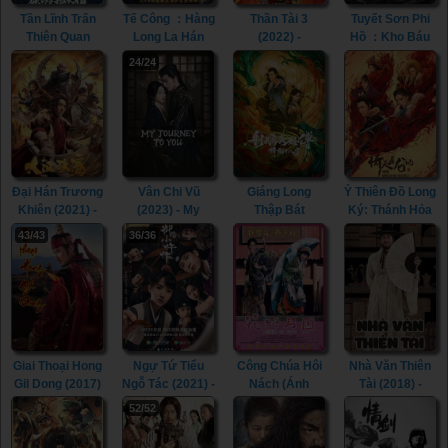
Tần Lĩnh Trấn
Tế Công ：Hàng
Thần Tài 3
Tuyết Sơn Phi
Thiên Quan
Long La Hán
(2022) -
Hồ ：Kho Báu
(2023) - The Sky
(2021) - The
Runaway God of
Phương Bắc
24/24
Coffin in Qinling
Mad Monk
Wealth 3 (2022)
(2022) - The
Town (2023)
(2021)
Hidden Fox
(2022)
Đại Hán Trương
Vân Chi Vũ
Giáng Long
Ỷ Thiên Đồ Long
Khiên (2021) -
(2023) - My
Thập Bát
Ký: Thánh Hỏa
The legend of
Journey To You
Chưởng (2021)
Hùng Phong
43/43
36/36
Zhang Qian
(2023)
- The Dragon
(2022) - New
(2021)
Tamer (2021)
Kung Fu Cult
Master 2 (2022)
Giai Thoại Hong
Ngự Tứ Tiểu
Công Chúa Hôi
Nhà Văn Thiên
Gil Dong (2017)
Ngỗ Tác (2021) -
Nách (Ánh
Tài (2018) -
- Thief Who
The Imperial
Trăng Tình Yêu)
Heung-Boo: The
52/52
Stole The
Coroner (2021)
(2004) - Elixir Of
Revolutionist
People (2017)
Love (2004)
(2018)