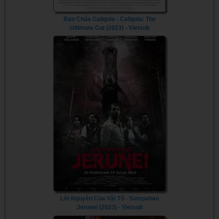
Bạo Chúa Caligula - Caligula: The
Ultimate Cut (2023) - Vietsub
Lời Nguyền Của Vật Tổ - Sumpahan
Jerunei (2023) - Vietsub