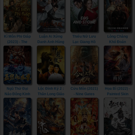
Kì Môn Phi Giáp
Luận Ai Xứng
Thiếu Nữ Lưu
Lòng Chàng
(2023) - The
Danh Anh Hùng
Lạc Giang Hồ
Khó Đoán
Thousand
(2022) - Heroes
(2023) - Egg and
(2023) -
Faces of Feijia
(2022)
Stone (Girl's
Extremely
(2023)
Jiang Hu) (2023)
Perilous Love
(2023)
Ngũ Thử Đại
Lộc Đỉnh Ký 2 :
Cửu Môn (2021)
Họa Bì (2022) -
Náo Đông Kinh
Thần Long Giáo
- Nine Gates
Painted Skin
(2022) - The
(1992) - Royal
(2021)
(2022)
Invincible
Tramp 2 (1992)
Constable
(2022)