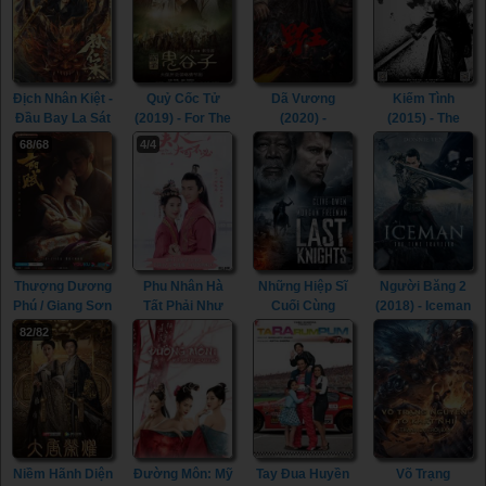
Địch Nhân Kiệt -
Quỷ Cốc Tử
Dã Vương
Kiếm Tình
Đầu Bay La Sát
(2019) - For The
(2020) -
(2015) - The
(2020) - Di
Holy Guiguzi
Mountain King /
Spirit Of The
68/68
4/4
Renjie - Flying
(2019)
Wild King (2020)
Swords (2015)
Head Rakshasa
(2020)
Thượng Dương
Phu Nhân Hà
Những Hiệp Sĩ
Người Băng 2
Phú / Giang Sơn
Tất Phải Như
Cuối Cùng
(2018) - Iceman
Cố Nhân (2021)
Vậy (2021) -
(2015) - Last
2: The Time
82/82
- The Rebel
Hold On, My
Knights (2015)
Traveler (2018)
Princess (2021)
Lady (2021)
Niềm Hãnh Diện
Đường Môn: Mỹ
Tay Đua Huyền
Võ Trạng