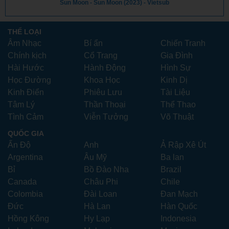
Sun Moon - Sun Moon (2023) - Vietsub
THỂ LOẠI
Âm Nhạc
Bí ẩn
Chiến Tranh
Chính kịch
Cổ Trang
Gia Đình
Hài Hước
Hành Động
Hình Sự
Học Đường
Khoa Học
Kinh Dị
Kinh Điển
Phiêu Lưu
Tài Liệu
Tâm Lý
Thần Thoại
Thể Thao
Tình Cảm
Viễn Tưởng
Võ Thuật
QUỐC GIA
Ấn Độ
Anh
Ả Rập Xê Út
Argentina
Âu Mỹ
Ba lan
Bỉ
Bồ Đào Nha
Brazil
Canada
Châu Phi
Chile
Colombia
Đài Loan
Đan Mạch
Đức
Hà Lan
Hàn Quốc
Hồng Kông
Hy Lạp
Indonesia