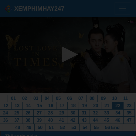
XEMPHIMHAY247
01
02
03
04
05
06
07
08
09
10
11
12
13
14
15
16
17
18
19
20
21
22
23
24
25
26
27
28
29
30
31
32
33
34
35
36
37
38
39
40
41
42
43
44
45
46
47
48
49
50
51
52
53
54
55
56 End