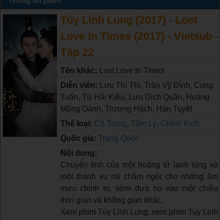
Thông tin phim
Túy Linh Lung (2017) - Lost
Love In Times (2017) - Vietsub -
Tập 22
Tên khác:
Lost Love In Times
Diễn viên:
Lưu Thi Thi, Trần Vỹ Đình, Cung
Tuấn, Từ Hải Kiều, Lưu Dịch Quân, Hoàng
Mộng Oánh, Trương Hách, Hàn Tuyết
Thể loại:
Cổ Trang
,
Tâm Lý
,
Chính Kịch
Quốc gia:
Trung Quốc
Nội dung:
Chuyện tình của một hoàng tử lạnh lùng và
một thánh vu nữ châm ngòi cho những âm
mưu chính trị, sớm đưa họ vào một chiều
thời gian và không gian khác.
Xem phim Túy Linh Lung, xem phim Tuy Linh