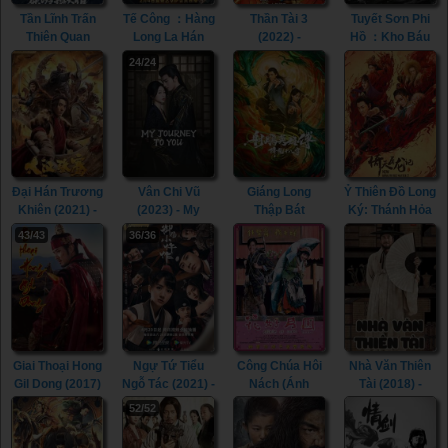
Tần Lĩnh Trấn
Tế Công ：Hàng
Thần Tài 3
Tuyết Sơn Phi
Thiên Quan
Long La Hán
(2022) -
Hồ ：Kho Báu
(2023) - The Sky
(2021) - The
Runaway God of
Phương Bắc
24/24
Coffin in Qinling
Mad Monk
Wealth 3 (2022)
(2022) - The
Town (2023)
(2021)
Hidden Fox
(2022)
Đại Hán Trương
Vân Chi Vũ
Giáng Long
Ỷ Thiên Đồ Long
Khiên (2021) -
(2023) - My
Thập Bát
Ký: Thánh Hỏa
The legend of
Journey To You
Chưởng (2021)
Hùng Phong
43/43
36/36
Zhang Qian
(2023)
- The Dragon
(2022) - New
(2021)
Tamer (2021)
Kung Fu Cult
Master 2 (2022)
Giai Thoại Hong
Ngự Tứ Tiểu
Công Chúa Hôi
Nhà Văn Thiên
Gil Dong (2017)
Ngỗ Tác (2021) -
Nách (Ánh
Tài (2018) -
- Thief Who
The Imperial
Trăng Tình Yêu)
Heung-Boo: The
52/52
Stole The
Coroner (2021)
(2004) - Elixir Of
Revolutionist
People (2017)
Love (2004)
(2018)