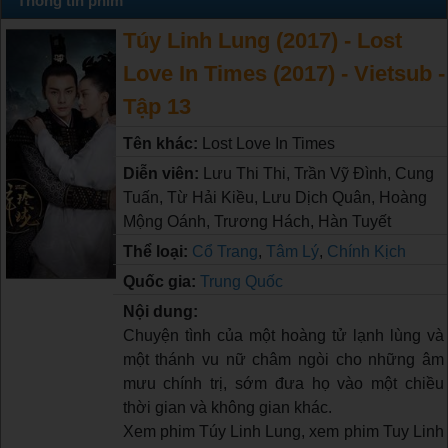
Thông tin phim
Túy Linh Lung (2017) - Lost
Love In Times (2017) - Vietsub -
Tập 13
Tên khác:
Lost Love In Times
Diễn viên:
Lưu Thi Thi, Trần Vỹ Đình, Cung
Tuấn, Từ Hải Kiều, Lưu Dịch Quân, Hoàng
Mộng Oánh, Trương Hách, Hàn Tuyết
Thể loại:
Cổ Trang
,
Tâm Lý
,
Chính Kịch
Quốc gia:
Trung Quốc
Nội dung:
Chuyện tình của một hoàng tử lạnh lùng và
một thánh vu nữ châm ngòi cho những âm
mưu chính trị, sớm đưa họ vào một chiều
thời gian và không gian khác.
Xem phim Túy Linh Lung, xem phim Tuy Linh