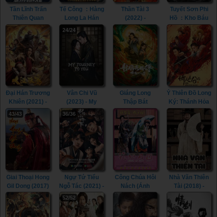
Tần Lĩnh Trấn
Tế Công ：Hàng
Thần Tài 3
Tuyết Sơn Phi
Thiên Quan
Long La Hán
(2022) -
Hồ ：Kho Báu
(2023) - The Sky
(2021) - The
Runaway God of
Phương Bắc
24/24
Coffin in Qinling
Mad Monk
Wealth 3 (2022)
(2022) - The
Town (2023)
(2021)
Hidden Fox
(2022)
Đại Hán Trương
Vân Chi Vũ
Giáng Long
Ỷ Thiên Đồ Long
Khiên (2021) -
(2023) - My
Thập Bát
Ký: Thánh Hỏa
The legend of
Journey To You
Chưởng (2021)
Hùng Phong
43/43
36/36
Zhang Qian
(2023)
- The Dragon
(2022) - New
(2021)
Tamer (2021)
Kung Fu Cult
Master 2 (2022)
Giai Thoại Hong
Ngự Tứ Tiểu
Công Chúa Hôi
Nhà Văn Thiên
Gil Dong (2017)
Ngỗ Tác (2021) -
Nách (Ánh
Tài (2018) -
- Thief Who
The Imperial
Trăng Tình Yêu)
Heung-Boo: The
52/52
Stole The
Coroner (2021)
(2004) - Elixir Of
Revolutionist
People (2017)
Love (2004)
(2018)