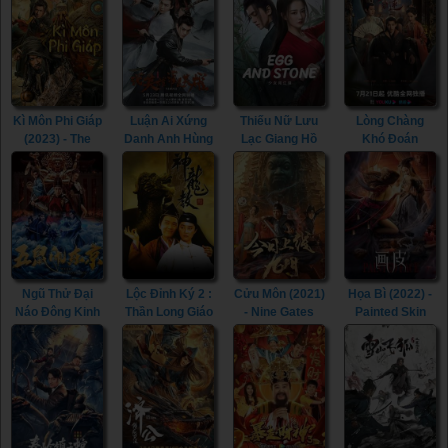
Kì Môn Phi Giáp
Luận Ai Xứng
Thiếu Nữ Lưu
Lòng Chàng
(2023) - The
Danh Anh Hùng
Lạc Giang Hồ
Khó Đoán
Thousand
(2022) - Heroes
(2023) - Egg and
(2023) -
Faces of Feijia
(2022)
Stone (Girl's
Extremely
(2023)
Jiang Hu) (2023)
Perilous Love
(2023)
Ngũ Thử Đại
Lộc Đỉnh Ký 2 :
Cửu Môn (2021)
Họa Bì (2022) -
Náo Đông Kinh
Thần Long Giáo
- Nine Gates
Painted Skin
(2022) - The
(1992) - Royal
(2021)
(2022)
Invincible
Tramp 2 (1992)
Constable
(2022)