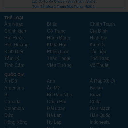
Lúc đó Tôi đã Chuyển Sinh Thành Slime:
Tóm Tắt Mùa 1 Trong Một Tiếng - 転生し
たらスライムだった件 (2024) - Vietsub
THỂ LOẠI
Âm Nhạc
Bí ẩn
Chiến Tranh
Chính kịch
Cổ Trang
Gia Đình
Hài Hước
Hành Động
Hình Sự
Học Đường
Khoa Học
Kinh Dị
Kinh Điển
Phiêu Lưu
Tài Liệu
Tâm Lý
Thần Thoại
Thể Thao
Tình Cảm
Viễn Tưởng
Võ Thuật
QUỐC GIA
Ấn Độ
Anh
Ả Rập Xê Út
Argentina
Âu Mỹ
Ba lan
Bỉ
Bồ Đào Nha
Brazil
Canada
Châu Phi
Chile
Colombia
Đài Loan
Đan Mạch
Đức
Hà Lan
Hàn Quốc
Hồng Kông
Hy Lạp
Indonesia