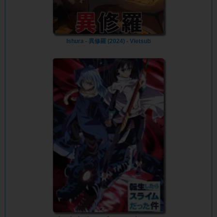
Ishura - 異修羅 (2024) - Vietsub