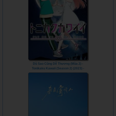
Dù Sao Cũng Dễ Thương (Mùa 2) -
Tonikaku Kawaii (Season 2) (2023) -
Vietsub