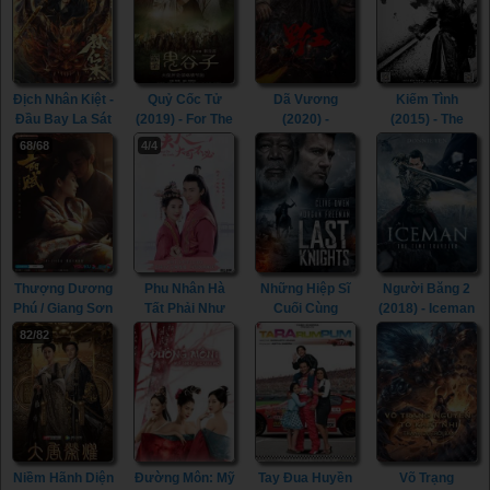
Địch Nhân Kiệt -
Quỷ Cốc Tử
Dã Vương
Kiếm Tình
Đầu Bay La Sát
(2019) - For The
(2020) -
(2015) - The
(2020) - Di
Holy Guiguzi
Mountain King /
Spirit Of The
68/68
4/4
Renjie - Flying
(2019)
Wild King (2020)
Swords (2015)
Head Rakshasa
(2020)
Thượng Dương
Phu Nhân Hà
Những Hiệp Sĩ
Người Băng 2
Phú / Giang Sơn
Tất Phải Như
Cuối Cùng
(2018) - Iceman
Cố Nhân (2021)
Vậy (2021) -
(2015) - Last
2: The Time
82/82
- The Rebel
Hold On, My
Knights (2015)
Traveler (2018)
Princess (2021)
Lady (2021)
Niềm Hãnh Diện
Đường Môn: Mỹ
Tay Đua Huyền
Võ Trạng