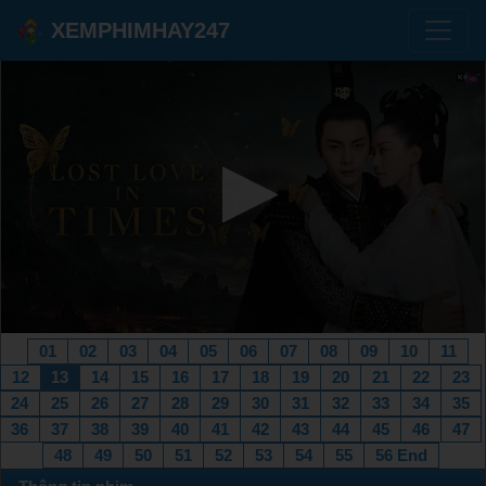
XEMPHIMHAY247
01
02
03
04
05
06
07
08
09
10
11
12
13
14
15
16
17
18
19
20
21
22
23
24
25
26
27
28
29
30
31
32
33
34
35
36
37
38
39
40
41
42
43
44
45
46
47
48
49
50
51
52
53
54
55
56 End