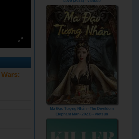
Love (2023) - Vietsub
r Wars:
Ma Đạo Tượng Nhân - The Devildom
Elephant Man (2023) - Vietsub