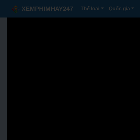
XEMPHIMHAY247
Thể loại
Quốc gia