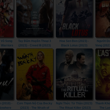
 Vô Song
Tay Đấm Huyền Thoại 3
Hoa Sen Đen (2023) -
Người Dơ
y Warriors
(2023) - Creed III (2023)
Black Lotus (2023)
Vong (202
Doom T
Goth
 (2010) -
Cơn Thịnh Nộ Của Becky
Nghi Thức Tử Thần (2023)
Thanh Kho
 Nowhere
(2023) - The Wrath of
- The Ritual Killer (2023)
The Las