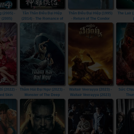
 (2005) -
Tân Thần Điêu Đại Hiệp
Thần Điêu Đại Hiệp (1995)
The Lair (
r (2005)
(2014) - The Romance of
- Return of The Condor
the Condor Heroes (2014)
Heroes (1995)
 (2022) -
Thâm Hải Đại Ngư (2023) -
Waltair Veerayya (2023) -
Sức Chịu
ted Skin
Monster of The Deep
Waltair Veerayya (2023)
Thun
(2023)