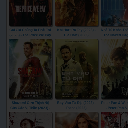
Cái Giá Chúng Ta Phải Trả
Khi Hart Ra Tay (2023) -
Nhà Tù Khỏa Thâ
(2023) - The Price We Pay
Die Hart (2023)
The Naked Cag
(2023)
Shazam! Cơn Thịnh Nộ
Bay Vào Tử Địa (2023) -
Peter Pan & Wen
Của Các Vị Thần (2023) -
Plane (2023)
- Peter Pan 
Shazam! Fury of the Gods
(2023)
(2023)