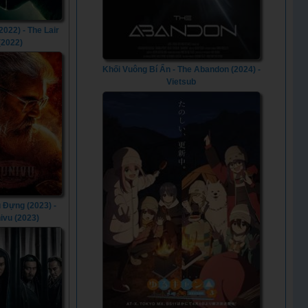
2022) - The Lair
(2022)
Khối Vuông Bí Ẩn - The Abandon (2024) -
Vietsub
 Đựng (2023) -
ivu (2023)