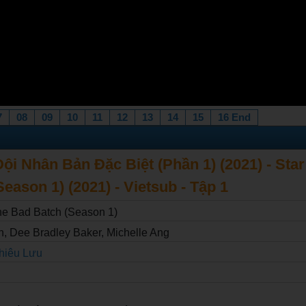
7
08
09
10
11
12
13
14
15
16 End
Đội Nhân Bản Đặc Biệt (Phần 1) (2021) - Sta
eason 1) (2021) - Vietsub - Tập 1
he Bad Batch (Season 1)
, Dee Bradley Baker, Michelle Ang
hiêu Lưu