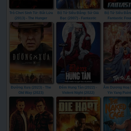
Trò Chơi Sinh Tử: Bắt Lửa
Bộ Tứ Siêu Đẳng: Sứ Giả
Bộ Tứ Siêu Đẳng
(2013) - The Hunger
Bạc (2007) - Fantastic
Fantastic Fou
Games: Catching Fire
Four: Rise of the Silver
(2013)
Surfer (2007)
Đường Xưa (2023) - The
Đêm Hung Tàn (2022) -
Âm Dương Hoạ Bì
Old Way (2023)
Violent Night (2022)
Yin Yang Pain
(2022)