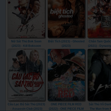
Nữ Sát Thủ Bok Soon
Biệt Tích (2023) - Ghosted
Chân Tam Quốc
(2023) - Kill Boksoon
(2023)
(2021) - Dynast
(2023)
(2021)
Câu Lạc Bộ Sát Thủ (2023)
ONE PIECE FILM RED
Sát Thủ Vô Danh
- Assassin Club (2023)
(2022) - ONE PIECE FILM
The Man from