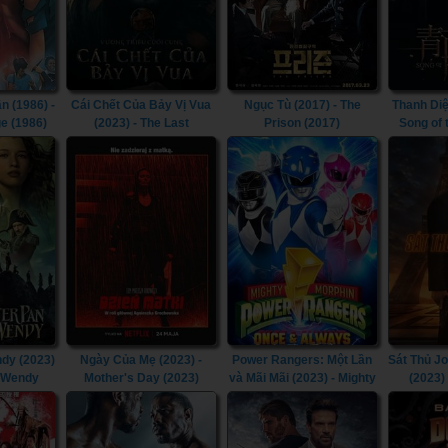
n (1986) -
Cái Chết Của Bảy Vị Vua
Ngục Tù (2017) - The
Thanh Diệ
e (1986)
(2023) - The Last
Prison (2017)
Song of
Kingdom: Seven Kings
Must Die (2023)
dy (2023)
Ngày Của Mẹ (2023) -
Power Rangers: Một Lần
Sát Thủ J
& Wendy
Mother's Day (2023)
và Mãi Mãi (2023) - Mighty
(2023)
Morphin Power Rangers:
Chapt
Once & Always (2023)