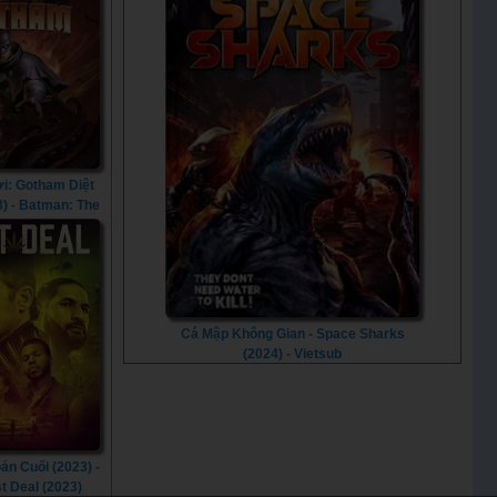
i: Gotham Diệt
3) - Batman: The
hat Came to
am (2023)
Cá Mập Không Gian - Space Sharks
(2024) - Vietsub
ản Cuối (2023) -
t Deal (2023)