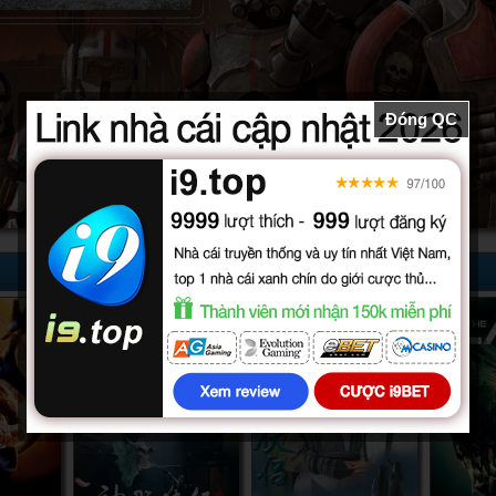
Đóng QC
52/52
32/32