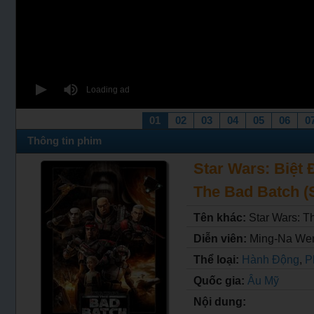
01
02
03
04
05
06
0
Thông tin phim
Star Wars: Biệt 
The Bad Batch (S
Tên khác:
Star Wars: T
Diễn viên:
Ming-Na Wen
Thể loại:
Hành Động
,
P
Quốc gia:
Âu Mỹ
Nội dung: