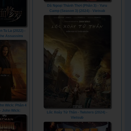
Dã Ngoại Thảnh Thơi (Phần 3) - Yuru
Camp (Season 3) (2024) - Vietsub
n Tu La (2022) -
 the Assassins
(2022)
ohn Wick: Phần 4
 - John Wick:
Lốc Xoáy Tử Thần - Twisters (2024) -
er 4 (2023)
Vietsub