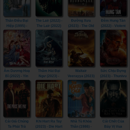
(2007)
Thần Điêu Đại
The Lair (2022) -
Đường Xưa
Đêm Hung Tàn
Hiệp (1995) -
The Lair (2022)
(2023) - The Old
(2022) - Violent
Return of The
Way (2023)
Night (2022)
Condor Heroes
(1995)
Âm Dương Hoạ
Thâm Hải Đại
Waltair
Sức Chịu Đựng
Bì (2022) - Yin
Ngư (2023) -
Veerayya (2023)
(2023) - Thunivu
Yang Painted
Monster of The
- Waltair
(2023)
Skin (2022)
Deep (2023)
Veerayya (2023)
Cái Giá Chúng
Khi Hart Ra Tay
Nhà Tù Khỏa
Cái Chết Của
Ta Phải Trả
(2023) - Die Hart
Thân (1986) -
Bảy Vị Vua