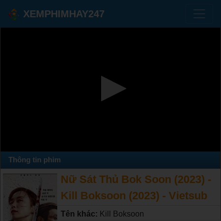
XEMPHIMHAY247
Thông tin phim
Nữ Sát Thủ Bok Soon (2023) -
Kill Boksoon (2023) - Vietsub
Tên khác:
Kill Boksoon