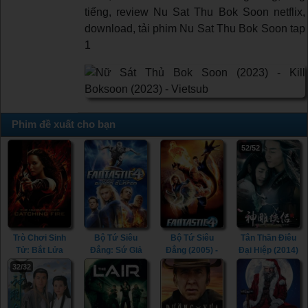
tiếng, review Nu Sat Thu Bok Soon netflix,
download, tải phim Nu Sat Thu Bok Soon tap
1
Phim đề xuất cho bạn
52/52
Trò Chơi Sinh
Bộ Tứ Siêu
Bộ Tứ Siêu
Tân Thần Điêu
Tử: Bắt Lửa
Đẳng: Sứ Giả
Đẳng (2005) -
Đại Hiệp (2014)
(2013) - The
Bạc (2007) -
Fantastic Four
- The Romance
32/32
Hunger Games:
Fantastic Four:
(2005)
of the Condor
Catching Fire
Rise of the
Heroes (2014)
(2013)
Silver Surfer