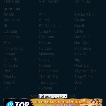
Tình Cảm
Viễn Tưởng
Võ Thuật
QUỐC GIA
Ấn Độ
Anh
Ả Rập Xê Út
Argentina
Âu Mỹ
Ba lan
Bỉ
Bồ Đào Nha
Brazil
Canada
Châu Phi
Chile
Colombia
Đài Loan
Đan Mạch
Đức
Hà Lan
Hàn Quốc
Hồng Kông
Hy Lạp
Indonesia
Ireland
Malaysia
Mexico
Nam Phi
Na Uy
Nga
Nhật Bản
Nigeria
Phần Lan
Pháp
Philippines
Tây Ban Nha
Thái Lan
Thổ Nhĩ Kỳ
Thụy Điển
Thụy Sĩ
Trung Quốc
UAE
Úc
Ukraina
Ý
Website xem phim miễn phí.
Tắt quảng cáo [x]
Liên hệ:
xemphimhay247.com@gmail.com
- Telegram:
ad247