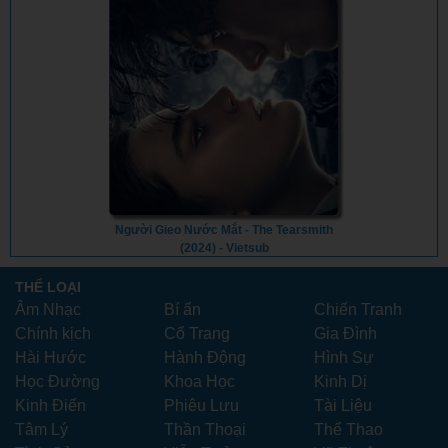
Người Gieo Nước Mắt - The Tearsmith
(2024) - Vietsub
THỂ LOẠI
Âm Nhạc
Bí ẩn
Chiến Tranh
Chính kịch
Cổ Trang
Gia Đình
Hài Hước
Hành Động
Hình Sự
Học Đường
Khoa Học
Kinh Dị
Kinh Điển
Phiêu Lưu
Tài Liệu
Tâm Lý
Thần Thoại
Thể Thao