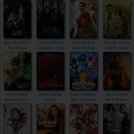
(2023) - The
(2023)
The Naked
(2023) - The
Price We Pay
Cage (1986)
Last Kingdom:
(2023)
Seven Kings
Must Die (2023)
Ngục Tù (2017) -
Thanh Diện Tu
Shazam! Cơn
Bay Vào Tử Địa
The Prison
La (2022) - Song
Thịnh Nộ Của
(2023) - Plane
(2017)
of the
Các Vị Thần
(2023)
Assassins
(2023) -
(2022)
Shazam! Fury of
the Gods (2023)
Peter Pan &
Ngày Của Mẹ
Power Rangers:
Sát Thủ John
Wendy (2023) -
(2023) -
Một Lần và Mãi
Wick: Phần 4
Peter Pan &
Mother's Day
Mãi (2023) -
(2023) - John
Wendy (2023)
(2023)
Mighty Morphin
Wick: Chapter 4
Power Rangers:
(2023)
Once & Always
(2023)