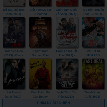
Nữ Sát Thủ Bok
Biệt Tích (2023)
Chân Tam Quốc
Tay Đấm Huyền
Soon (2023) -
- Ghosted
Vô Song (2021) -
Thoại 3 (2023) -
Kill Boksoon
(2023)
Dynasty
Creed III (2023)
(2023)
Warriors (2021)
Hoa Sen Đen
Người Dơi:
Câu Lạc Bộ Sát
ONE PIECE
(2023) - Black
Gotham Diệt
Thủ (2023) -
FILM RED
Lotus (2023)
Vong (2023) -
Assassin Club
(2022) - ONE
Batman: The
(2023)
PIECE FILM
Doom That
RED (2022)
Came to
Gotham (2023)
Sát Thủ Vô
Cơn Thịnh Nộ
Nghi Thức Tử
Thanh Khoản
Danh (2010) -
Của Becky
Thần (2023) -
Cuối (2023) -
The Man from
(2023) - The
The Ritual Killer
The Last Deal
PHIM NGẪU NHIÊN
Nowhere (2010)
Wrath of Becky
(2023)
(2023)