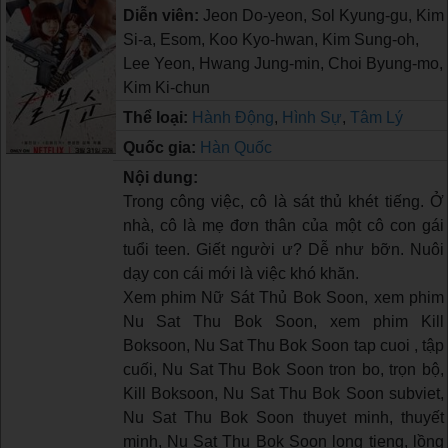
Diễn viên:
Jeon Do-yeon, Sol Kyung-gu, Kim
Si-a, Esom, Koo Kyo-hwan, Kim Sung-oh,
Lee Yeon, Hwang Jung-min, Choi Byung-mo,
Kim Ki-chun
Thể loại:
Hành Động
,
Hình Sự
,
Tâm Lý
Quốc gia:
Hàn Quốc
Nội dung:
Trong công việc, cô là sát thủ khét tiếng. Ở
nhà, cô là mẹ đơn thân của một cô con gái
tuổi teen. Giết người ư? Dễ như bỡn. Nuôi
dạy con cái mới là việc khó khăn.
Xem phim Nữ Sát Thủ Bok Soon, xem phim
Nu Sat Thu Bok Soon, xem phim Kill
Boksoon, Nu Sat Thu Bok Soon tap cuoi , tập
cuối, Nu Sat Thu Bok Soon tron bo, trọn bộ,
Kill Boksoon, Nu Sat Thu Bok Soon subviet,
Nu Sat Thu Bok Soon thuyet minh, thuyết
minh, Nu Sat Thu Bok Soon long tieng, lồng