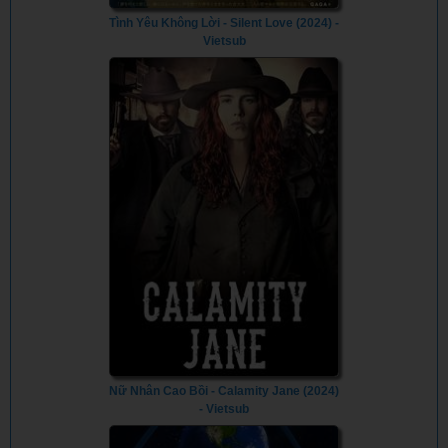
Tình Yêu Không Lời - Silent Love (2024) -
Vietsub
Nữ Nhân Cao Bồi - Calamity Jane (2024)
- Vietsub