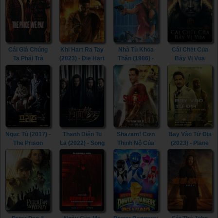
Cái Giá Chúng
Khi Hart Ra Tay
Nhà Tù Khỏa
Cái Chết Của
Ta Phải Trả
(2023) - Die Hart
Thân (1986) -
Bảy Vị Vua
(2023) - The
(2023)
The Naked
(2023) - The
Price We Pay
Cage (1986)
Last Kingdom:
(2023)
Seven Kings
Must Die (2023)
Ngục Tù (2017) -
Thanh Diện Tu
Shazam! Cơn
Bay Vào Tử Địa
The Prison
La (2022) - Song
Thịnh Nộ Của
(2023) - Plane
(2017)
of the
Các Vị Thần
(2023)
Assassins
(2023) -
(2022)
Shazam! Fury of
the Gods (2023)