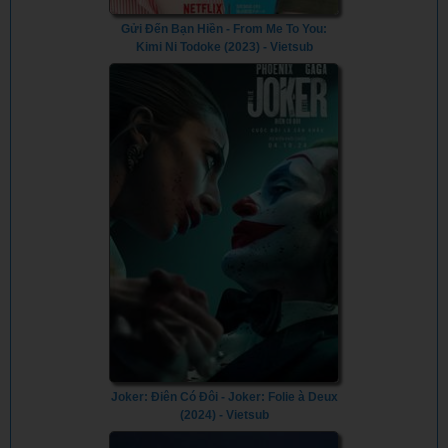
Gửi Đến Bạn Hiền - From Me To You:
Kimi Ni Todoke (2023) - Vietsub
Joker: Điên Có Đôi - Joker: Folie à Deux
(2024) - Vietsub