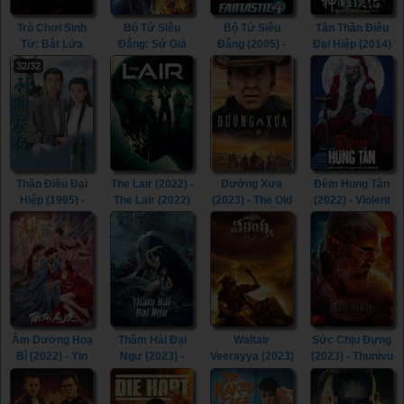
Trò Chơi Sinh
Bộ Tứ Siêu
Bộ Tứ Siêu
Tân Thần Điêu
Tử: Bắt Lửa
Đẳng: Sứ Giả
Đẳng (2005) -
Đại Hiệp (2014)
(2013) - The
Bạc (2007) -
Fantastic Four
- The Romance
32/32
Hunger Games:
Fantastic Four:
(2005)
of the Condor
Catching Fire
Rise of the
Heroes (2014)
(2013)
Silver Surfer
(2007)
Thần Điêu Đại
The Lair (2022) -
Đường Xưa
Đêm Hung Tàn
Hiệp (1995) -
The Lair (2022)
(2023) - The Old
(2022) - Violent
Return of The
Way (2023)
Night (2022)
Condor Heroes
(1995)
Âm Dương Hoạ
Thâm Hải Đại
Waltair
Sức Chịu Đựng
Bì (2022) - Yin
Ngư (2023) -
Veerayya (2023)
(2023) - Thunivu
Yang Painted
Monster of The
- Waltair
(2023)
Skin (2022)
Deep (2023)
Veerayya (2023)