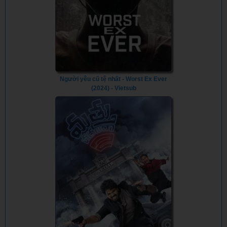
Người yêu cũ tệ nhất - Worst Ex Ever
(2024) - Vietsub