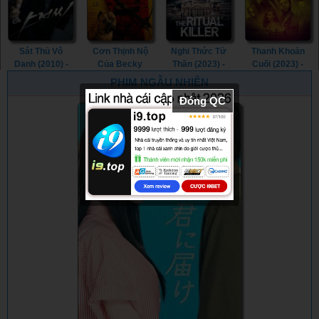
Gotham (2023)
Sát Thủ Vô
Cơn Thịnh Nộ
Nghi Thức Tử
Thanh Khoản
Danh (2010) -
Của Becky
Thần (2023) -
Cuối (2023) -
The Man from
(2023) - The
The Ritual Killer
The Last Deal
PHIM NGẪU NHIÊN
Nowhere (2010)
Wrath of Becky
(2023)
(2023)
Đóng QC
(2023)