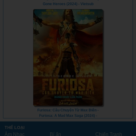
Gone Heroes (2024) - Vietsub
Furiosa: Câu Chuyện Từ Max Điên -
Furiosa: A Mad Max Saga (2024) -
Vietsub
THỂ LOẠI
Âm Nhạc
Bí ẩn
Chiến Tranh