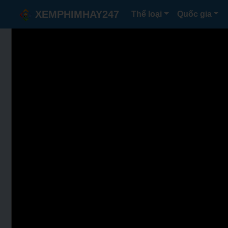
XEMPHIMHAY247
Thể loại
Quốc gia