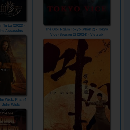
n Tu La (2022) -
Thế Giới Ngầm Tokyo (Phần 2) - Tokyo
 the Assassins
Vice (Season 2) (2024) - Vietsub
(2022)
ohn Wick: Phần 4
 - John Wick:
er 4 (2023)