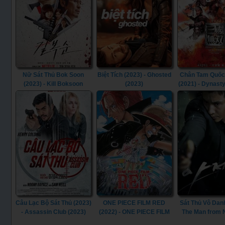
Nữ Sát Thủ Bok Soon
Biệt Tích (2023) - Ghosted
Chân Tam Quốc
(2023) - Kill Boksoon
(2023)
(2021) - Dynast
(2023)
(2021)
Câu Lạc Bộ Sát Thủ (2023)
ONE PIECE FILM RED
Sát Thủ Vô Danh
- Assassin Club (2023)
(2022) - ONE PIECE FILM
The Man from
RED (2022)
(2010)