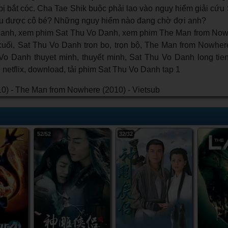
bị bắt cóc. Cha Tae Shik buộc phải lao vào nguy hiểm giải cứ
ứu được cô bé? Những nguy hiểm nào đang chờ đợi anh?
anh, xem phim Sat Thu Vo Danh, xem phim The Man from Now
 cuối, Sat Thu Vo Danh tron bo, trọn bộ, The Man from Nowher
Vo Danh thuyet minh, thuyết minh, Sat Thu Vo Danh long tieng
netflix, download, tải phim Sat Thu Vo Danh tap 1
52/52
32/32