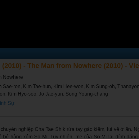
(2010) - The Man from Nowhere (2010) - Vi
m Nowhere
m Sae-ron, Kim Tae-hun, Kim Hee-won, Kim Sung-oh, Thanayo
on, Kim Hyo-seo, Jo Jae-yun, Song Young-chang
ình Sự
ủ chuyên nghiệp Cha Tae Shik rửa tay gác kiếm, lui về ở ẩn. 
cô bé hàng xóm So Mi. Tuy nhiên, mẹ của So Mi lại dính dán