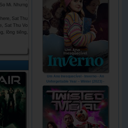
u So Mi. Nhưng
here, Sat Thu
e, Sat Thu Vo
, lồng tiếng,
Um Ano Inesquecível - Inverno - An
Unforgettable Year – Winter (2023) -
Vietsub