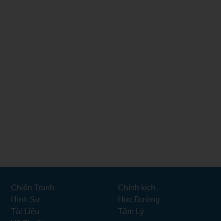
Chiến Tranh
Chính kịch
Hình Sự
Học Đường
Tài Liệu
Tâm Lý