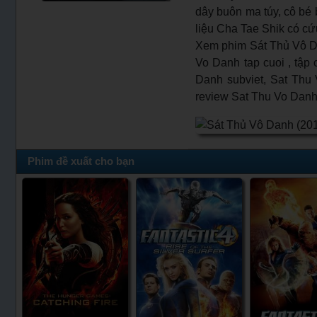
dây buôn ma túy, cô bé 
liệu Cha Tae Shik có c
Xem phim Sát Thủ Vô D
Vo Danh tap cuoi , tập
Danh subviet, Sat Thu 
review Sat Thu Vo Danh 
Phim đề xuất cho bạn