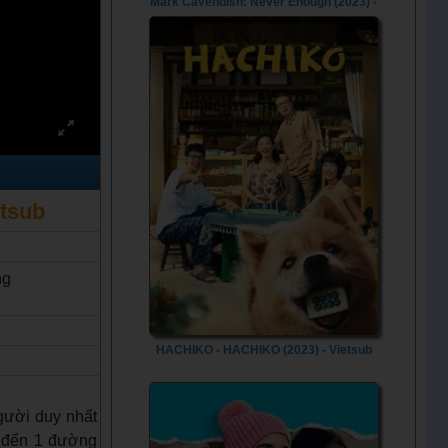
Mark Cavendish: Never Enough (2023) -
Vietsub
etsub
ng
HACHIKO - HACHIKO (2023) - Vietsub
Người duy nhất
g đến 1 đường