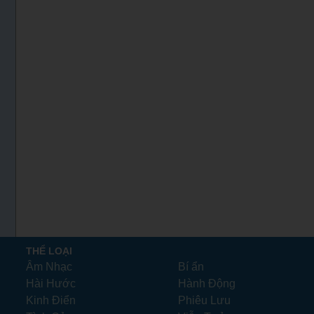
THỂ LOẠI
Âm Nhạc
Bí ẩn
Hài Hước
Hành Động
Kinh Điển
Phiêu Lưu