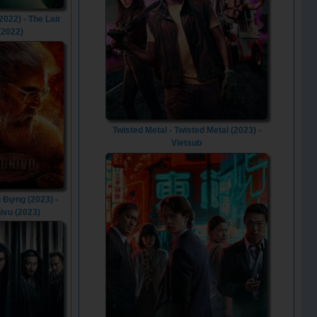
2022) - The Lair
(2022)
Twisted Metal - Twisted Metal (2023) -
Vietsub
 Đựng (2023) -
ivu (2023)