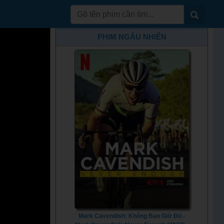
PHIM NGẪU NHIÊN
Mark Cavendish: Không Bao Giờ Đủ -