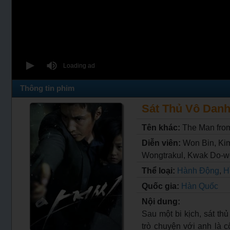
Thông tin phim
Sát Thủ Vô Danh 
Tên khác:
The Man fro
Diễn viên:
Won Bin, Ki
Wongtrakul, Kwak Do-w
Thể loại:
Hành Động
,
H
Quốc gia:
Hàn Quốc
Nội dung:
Sau một bi kịch, sát th
trò chuyện với anh là 