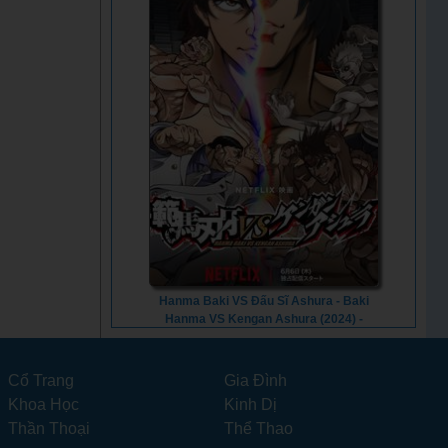
Hanma Baki VS Đấu Sĩ Ashura - Baki
Hanma VS Kengan Ashura (2024) -
Vietsub
Cổ Trang
Gia Đình
Khoa Học
Kinh Dị
Thần Thoại
Thể Thao