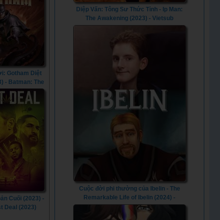
Diệp Vấn: Tông Sư Thức Tỉnh - Ip Man:
The Awakening (2023) - Vietsub
i: Gotham Diệt
3) - Batman: The
hat Came to
am (2023)
Cuộc đời phi thường của Ibelin - The
Remarkable Life of Ibelin (2024) -
ản Cuối (2023) -
Vietsub
t Deal (2023)