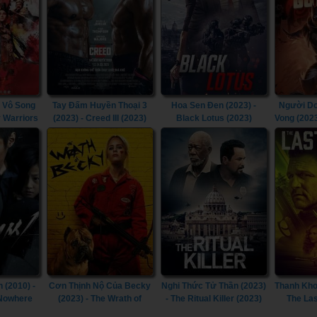
 Vô Song
Tay Đấm Huyền Thoại 3
Hoa Sen Đen (2023) -
Người Dơ
y Warriors
(2023) - Creed III (2023)
Black Lotus (2023)
Vong (202
Doom T
Goth
 (2010) -
Cơn Thịnh Nộ Của Becky
Nghi Thức Tử Thần (2023)
Thanh Kho
 Nowhere
(2023) - The Wrath of
- The Ritual Killer (2023)
The Las
Becky (2023)