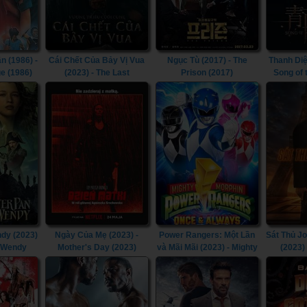
n (1986) -
Cái Chết Của Bảy Vị Vua
Ngục Tù (2017) - The
Thanh Diệ
e (1986)
(2023) - The Last
Prison (2017)
Song of
Kingdom: Seven Kings
Must Die (2023)
dy (2023)
Ngày Của Mẹ (2023) -
Power Rangers: Một Lần
Sát Thủ J
& Wendy
Mother's Day (2023)
và Mãi Mãi (2023) - Mighty
(2023)
Morphin Power Rangers:
Chapt
Once & Always (2023)