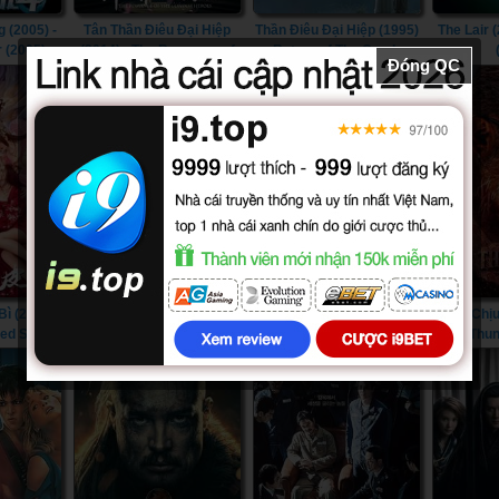
 (2005) -
Tân Thần Điêu Đại Hiệp
Thần Điêu Đại Hiệp (1995)
The Lair (
r (2005)
(2014) - The Romance of
- Return of The Condor
Đóng QC
the Condor Heroes (2014)
Heroes (1995)
 (2022) -
Thâm Hải Đại Ngư (2023) -
Waltair Veerayya (2023) -
Sức Chịu
ted Skin
Monster of The Deep
Waltair Veerayya (2023)
Thun
(2023)