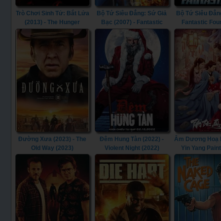
Trò Chơi Sinh Tử: Bắt Lửa
Bộ Tứ Siêu Đẳng: Sứ Giả
Bộ Tứ Siêu Đẳng
(2013) - The Hunger
Bạc (2007) - Fantastic
Fantastic Fou
Games: Catching Fire
Four: Rise of the Silver
(2013)
Surfer (2007)
Đường Xưa (2023) - The
Đêm Hung Tàn (2022) -
Âm Dương Hoạ Bì
Old Way (2023)
Violent Night (2022)
Yin Yang Pain
(2022)