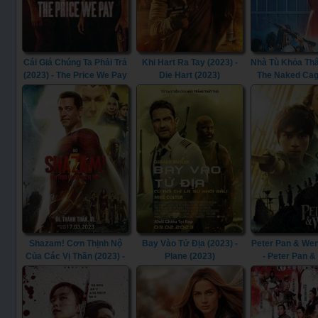
Cái Giá Chúng Ta Phải Trả
Khi Hart Ra Tay (2023) -
Nhà Tù Khỏa Thâ
(2023) - The Price We Pay
Die Hart (2023)
The Naked Cag
(2023)
Shazam! Cơn Thịnh Nộ
Bay Vào Tử Địa (2023) -
Peter Pan & Wen
Của Các Vị Thần (2023) -
Plane (2023)
- Peter Pan 
Shazam! Fury of the Gods
(2023)
(2023)