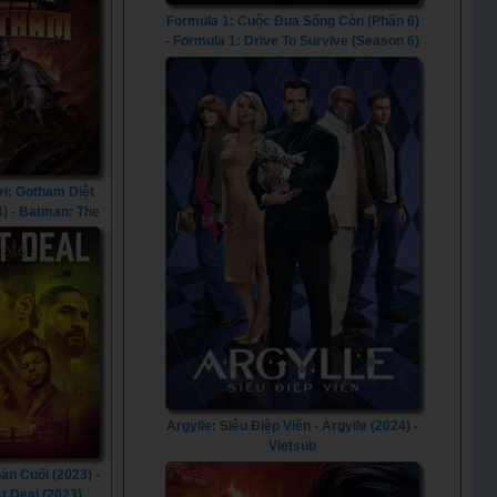
Formula 1: Cuộc Đua Sống Còn (Phần 6)
- Formula 1: Drive To Survive (Season 6)
(2024) - Vietsub
i: Gotham Diệt
3) - Batman: The
hat Came to
am (2023)
Argylle: Siêu Điệp Viên - Argylle (2024) -
Vietsub
ản Cuối (2023) -
t Deal (2023)