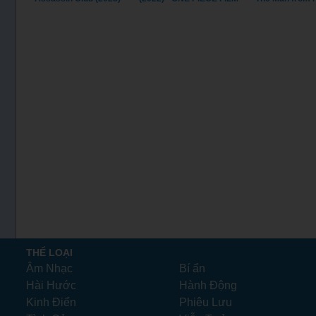
RED (2022)
(2010)
THỂ LOẠI
Âm Nhạc
Bí ẩn
Hài Hước
Hành Động
Kinh Điển
Phiêu Lưu