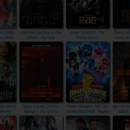
n (1986) -
Cái Chết Của Bảy Vị Vua
Ngục Tù (2017) - The
Thanh Diệ
e (1986)
(2023) - The Last
Prison (2017)
Song of
Kingdom: Seven Kings
Must Die (2023)
dy (2023)
Ngày Của Mẹ (2023) -
Power Rangers: Một Lần
Sát Thủ J
& Wendy
Mother's Day (2023)
và Mãi Mãi (2023) - Mighty
(2023)
Morphin Power Rangers:
Chapt
Once & Always (2023)