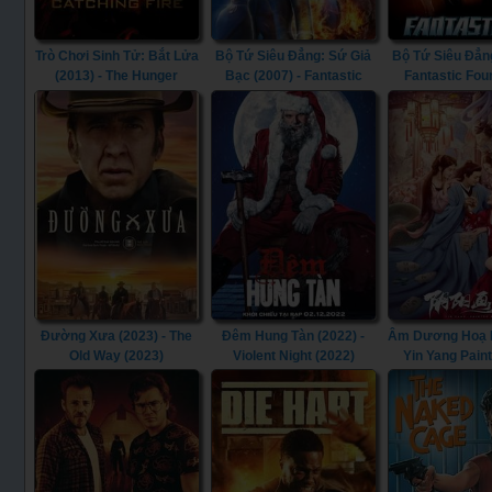
Trò Chơi Sinh Tử: Bắt Lửa
Bộ Tứ Siêu Đẳng: Sứ Giả
Bộ Tứ Siêu Đẳng
(2013) - The Hunger
Bạc (2007) - Fantastic
Fantastic Fou
Games: Catching Fire
Four: Rise of the Silver
(2013)
Surfer (2007)
Đường Xưa (2023) - The
Đêm Hung Tàn (2022) -
Âm Dương Hoạ Bì
Old Way (2023)
Violent Night (2022)
Yin Yang Pain
(2022)