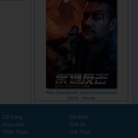
Phản Công Nhanh - Quick Counterattack
(2023) - Vietsub
Cổ Trang
Gia Đình
Khoa Học
Kinh Dị
Thần Thoại
Thể Thao