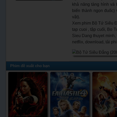
khả năng tàng hình và b
biến thành ngọn đuốc) 
vật).
Xem phim Bộ Tứ Siêu Đẳ
tap cuoi , tập cuối, Bo 
Sieu Dang thuyet minh, 
netflix, download, tải p
Phim đề xuất cho bạn