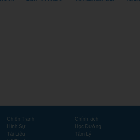
Becky (2023)
Chiến Tranh
Chính kịch
Hình Sự
Học Đường
Tài Liệu
Tâm Lý