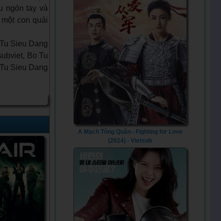
ầu ngón tay và
 một con quái
 Tu Sieu Dang
subviet, Bo Tu
o Tu Sieu Dang
A Mạch Tòng Quân - Fighting for Love
(2024) - Vietsub