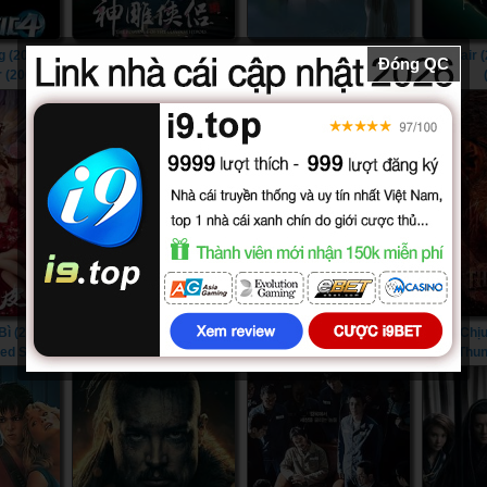
 (2005) -
Tân Thần Điêu Đại Hiệp
Thần Điêu Đại Hiệp (1995)
The Lair (
Đóng QC
r (2005)
(2014) - The Romance of
- Return of The Condor
the Condor Heroes (2014)
Heroes (1995)
 (2022) -
Thâm Hải Đại Ngư (2023) -
Waltair Veerayya (2023) -
Sức Chịu
ted Skin
Monster of The Deep
Waltair Veerayya (2023)
Thun
(2023)