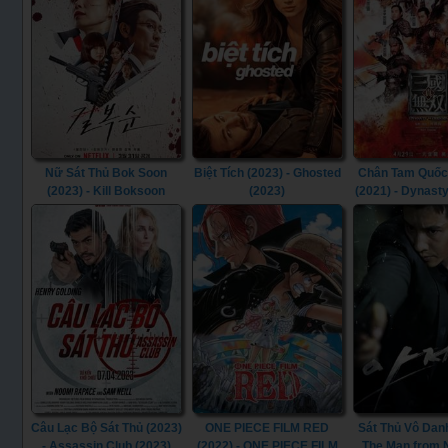
Nữ Sát Thủ Bok Soon
Biệt Tích (2023) - Ghosted
Chân Tam Quốc
(2023) - Kill Boksoon
(2023)
(2021) - Dynast
(2023)
(2021)
Câu Lạc Bộ Sát Thủ (2023)
ONE PIECE FILM RED
Sát Thủ Vô Danh
- Assassin Club (2023)
(2022) - ONE PIECE FILM
The Man from