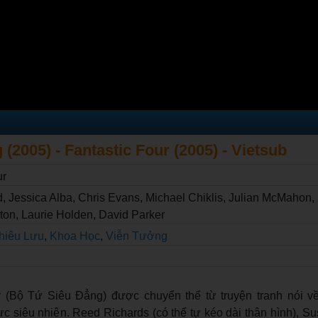
(2005) - Fantastic Four (2005) - Vietsub
ur
d, Jessica Alba, Chris Evans, Michael Chiklis, Julian McMahon
gton, Laurie Holden, David Parker
hiêu Lưu
,
Khoa Học
,
Viễn Tưởng
r (Bộ Tứ Siêu Đẳng) được chuyển thể từ truyện tranh nói 
 siêu nhiên. Reed Richards (có thể tự kéo dài thân hình), Su