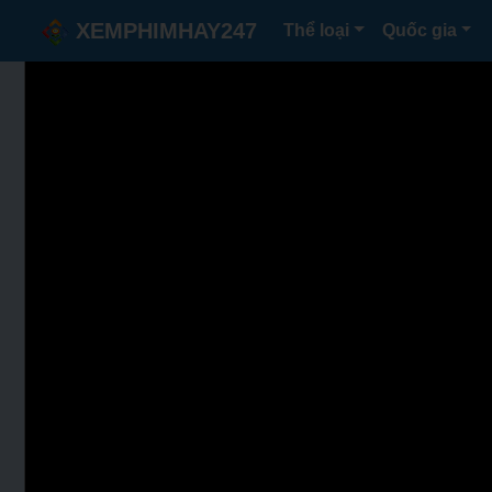
XEMPHIMHAY247
Thể loại
Quốc gia