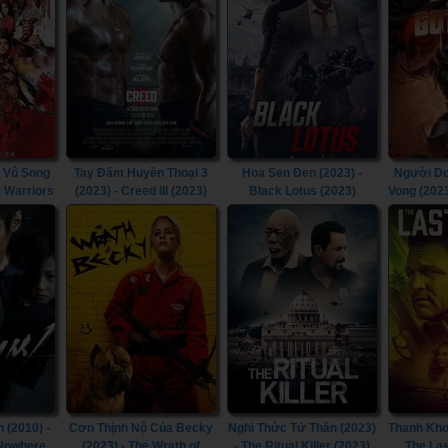
 Vô Song
Tay Đấm Huyền Thoại 3
Hoa Sen Đen (2023) -
Người Dơ
y Warriors
(2023) - Creed III (2023)
Black Lotus (2023)
Vong (202
Doom T
Goth
 (2010) -
Cơn Thịnh Nộ Của Becky
Nghi Thức Tử Thần (2023)
Thanh Kho
 Nowhere
(2023) - The Wrath of
- The Ritual Killer (2023)
The Las