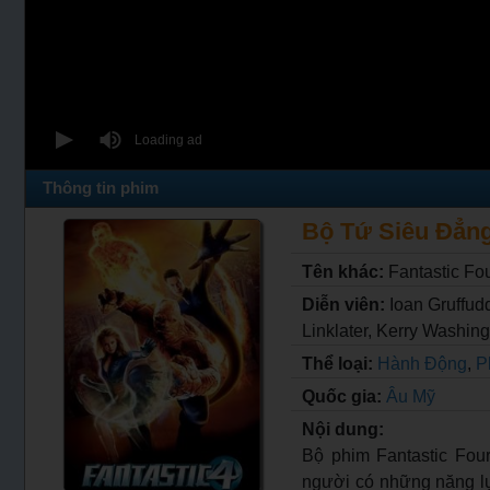
Thông tin phim
Bộ Tứ Siêu Đẳng 
Tên khác:
Fantastic Fo
Diễn viên:
Ioan Gruffud
Linklater, Kerry Washin
Thể loại:
Hành Động
,
P
Quốc gia:
Âu Mỹ
Nội dung:
Bộ phim Fantastic Fou
người có những năng lực