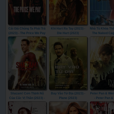
Cái Giá Chúng Ta Phải Trả
Khi Hart Ra Tay (2023) -
Nhà Tù Khỏa Thâ
(2023) - The Price We Pay
Die Hart (2023)
The Naked Cag
(2023)
Shazam! Cơn Thịnh Nộ
Bay Vào Tử Địa (2023) -
Peter Pan & Wen
Của Các Vị Thần (2023) -
Plane (2023)
- Peter Pan 
Shazam! Fury of the Gods
(2023)
(2023)